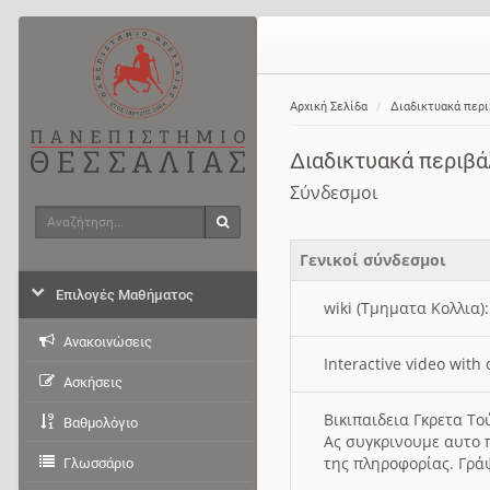
Αρχική Σελίδα
Διαδικτυακά περ
Διαδικτυακά περιβ
Σύνδεσμοι
Αναζήτηση
Αναζήτηση
Γενικοί σύνδεσμοι
Επιλογές Μαθήματος
wiki (Τμηματα Κολλια)
Ανακοινώσεις
Interactive video wit
Ασκήσεις
Βικιπαιδεια Γκρετα Τ
Βαθμολόγιο
Ας συγκρινουμε αυτο 
της πληροφορίας. Γρά
Γλωσσάριο