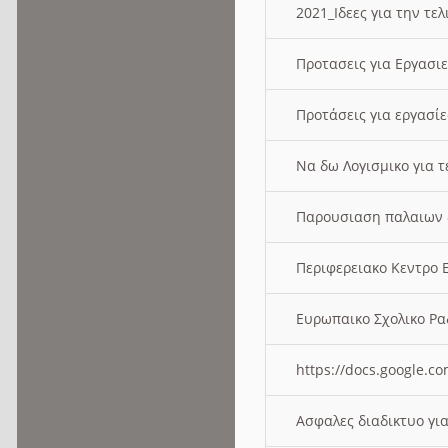
2021_Ιδεες για την τε
Προτασεις για Εργασι
Προτάσεις για εργασ
Να δω Λογισμικο για 
Παρουσιαση παλαιων 
Περιφερειακο Κεντρο
Ευρωπαικο Σχολικο 
https://docs.google
Ασφαλες διαδικτυο γι