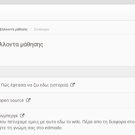
ιβάλλοντα μάθησης
Σύνδεσμοι
άλλοντα μάθησης
: Πώς έφτασα να ζω εδω; (ιστορια)
h open source
ούνμπεργκ
που πετυχαμε εμεις με αυτο εδω το wiki. Πέρα απο τη διαφορα στ
ψτε τη γνώμη σας στο edmodo