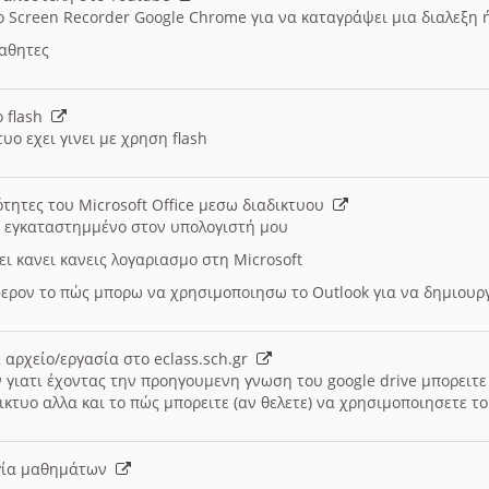
ο Screen Recorder Google Chrome για να καταγράψει μια διαλεξη 
μαθητες
ο flash
υο εχει γινει με χρηση flash
ότητες του Microsoft Office μεσω διαδικτυου
ι εγκαταστημμένο στον υπολογιστή μου
ει κανει κανεις λογαριασμο στη Microsoft
ερον το πώς μπορω να χρησιμοποιησω το Outlook για να δημιου
 αρχείο/εργασία στο eclass.sch.gr
 γιατι έχοντας την προηγουμενη γνωση του google drive μπορειτε 
ικτυο αλλα και το πώς μπορειτε (αν θελετε) να χρησιμοποιησετε το
υργία μαθημάτων