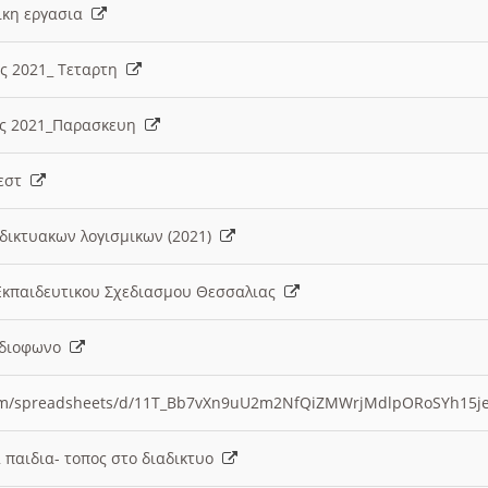
λικη εργασια
ες 2021_ Τεταρτη
ίες 2021_Παρασκευη
τεστ
δικτυακων λογισμικων (2021)
 Εκπαιδευτικου Σχεδιασμου Θεσσαλιας
Ραδιοφωνο
.com/spreadsheets/d/11T_Bb7vXn9uU2m2NfQiZMWrjMdlpORoSYh15j
α παιδια- τοπος στο διαδικτυο