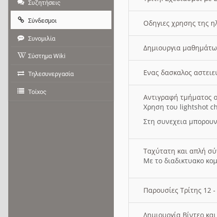
Συζητήσεις
Σύνδεσμοι
Οδηγιες χρησης της η
Συνομιλία
Δημιουργια μαθημάτω
Σύστημα Wiki
Ενας δασκαλος αστει
Τηλεσυνεργασία
Τοίχος
Αντιγραφή τμήματος ο
Χρηση του lightshot c
Στη συνεχεια μπορουν
Ταχύτατη και απλή σ
Με το διαδικτυακο κο
Παρουσίες Τρίτης 12 
Δημιουργία Βίντεο κα