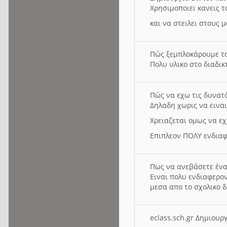
Χρησιμοποιει κανεις τ
και να στειλει στους 
Πώς ξεμπλοκάρουμε τ
Πολυ υλικο στο διαδικτ
Πώς να εχω τις δυνατ
Δηλαδη χωρις να εινα
Χρειαζεται ομως να εχ
Επιπλεον ΠΟΛΥ ενδιαφ
Πως να ανεβάσετε ένα
Ειναι πολυ ενδιαφερον
μεσα απο το σχολικο δ
eclass.sch.gr Δημιο