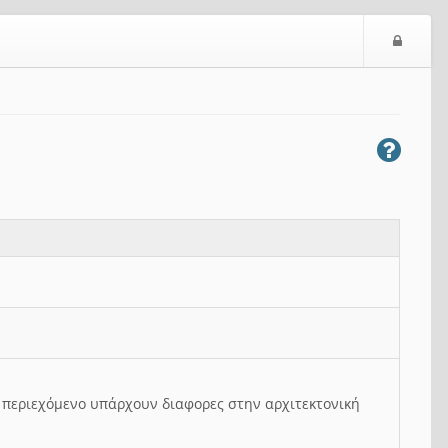
Ε
ί
σ
ο
δ
ο
ς
ο περιεχόμενο υπάρχουν διαφορες στην αρχιτεκτονική