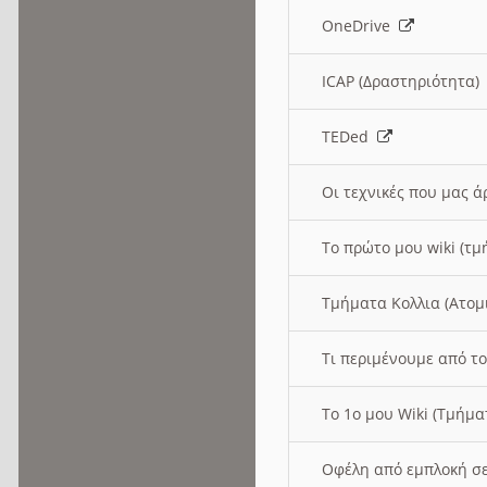
OneDrive
ICAP (Δραστηριότητα
TEDed
Οι τεχνικές που μας 
Το πρώτο μου wiki (τμ
Τμήματα Κολλια (Ατομ
Τι περιμένουμε από το
Το 1ο μου Wiki (Τμήμ
Οφέλη από εμπλοκή σε