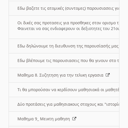
Εδω βαζετε τις ατομικές (συντομες) παρουσιασεις για κ
Οι δικές σας προτασεις για προσθηκες στον ορισμο της
Φαινεται να σας ενδιαφερουν οι δεξιοτητες του 21ου αι
Εδω δηλώνουμε τη διευθυνση της παρουσίασής μας στ
Εδω βλέπουμε τις παρουσιασεις που θα γινουν στο τμη
Μαθημα 8. Συζητηση για την τελικη εργασια
Τι θα μπορούσαν να κερδίσουν μαθησιακά οι μαθητές/τρ
Δύο προτάσεις για μαθησιακους στοχους και "ιστορία" μ
Μαθημα 9_ Μεικτη μαθηση