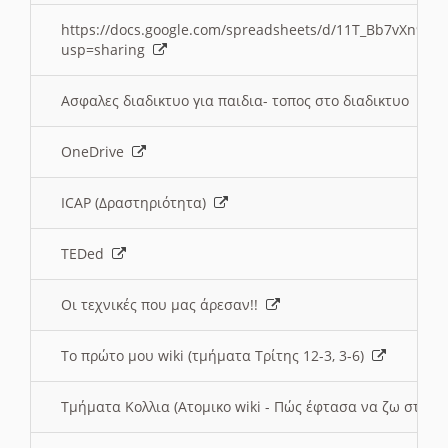
https://docs.google.com/spreadsheets/d/11T_Bb7vXn9
usp=sharing
Ασφαλες διαδικτυο για παιδια- τοπος στο διαδικτυο
OneDrive
ICAP (Δραστηριότητα)
TEDed
Οι τεχνικές που μας άρεσαν!!
Το πρώτο μου wiki (τμήματα Τρίτης 12-3, 3-6)
Τμήματα Κολλια (Ατομικο wiki - Πώς έφτασα να ζω στην 