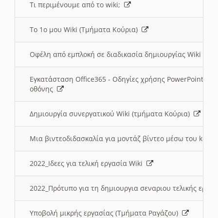
Τι περιμένουμε από το wiki;
Το 1ο μου Wiki (Τμήματα Κούρια)
Οφέλη από εμπλοκή σε διαδικασία δημιουργίας Wiki (Τ
Εγκατάσταση Office365 - Οδηγίες χρήσης PowerPoint γι
οθόνης
Δημιουργία συνεργατικού Wiki (τμήματα Κούρια)
Μια βιντεοδιδασκαλία για μοντάζ βίντεο μέσω του kden
2022_Ιδεες για τελική εργασία Wiki
2022_Πρότυπο για τη δημιουργια σεναριου τελικής εργα
Υποβολή μικρής εργασίας (Τμήματα Ραγάζου)