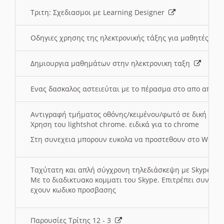
Τριτη: Σχεδιασμοι με Learning Designer
Οδηγιες χρησης της ηλεκτρονικής τάξης για μαθητές
Δημιουργια μαθημάτων στην ηλεκτρονικη ταξη
Ενας δασκαλος αστειεύται με το πέρασμα στο απο αποσ
Αντιγραφή τμήματος οθόνης/κειμένου/φωτό σε δική σας
Χρηση του lightshot chrome. ειδικά για το chrome
Στη συνεχεια μπορουν ευκολα να προστεθουν στο Word 
Ταχύτατη και απλή σύγχρονη τηλεδιάσκεψη με Skype
Με το διαδικτυακο κομματι του Skype. Επιτρέπει συνδε
εχουν κωδικο προσβασης
Παρουσίες Τρίτης 12 - 3