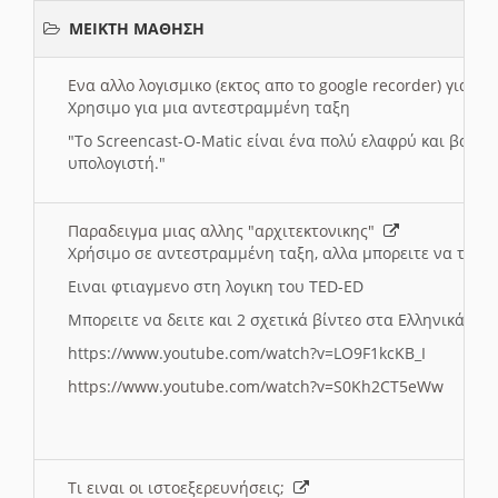
ΜΕΙΚΤΗ ΜΑΘΗΣΗ
Ενα αλλο λογισμικο (εκτος απο το google recorder) για 
Χρησιμο για μια αντεστραμμένη ταξη
"
To Screencast-O-Matic είναι ένα πολύ ελαφρύ και βασικ
υπολογιστή."
Παραδειγμα μιας αλλης "αρχιτεκτονικης"
Χρήσιμο σε αντεστραμμένη ταξη, αλλα μπορειτε να το πρ
Ειναι φτιαγμενο στη λογικη του TED-ED
Μπορειτε να δειτε και 2 σχετικά βίντεο στα Ελληνικά:
https://www.youtube.com/watch?v=LO9F1kcKB_I
https://www.youtube.com/watch?v=S0Kh2CT5eWw
Τι ειναι οι ιστοεξερευνήσεις;