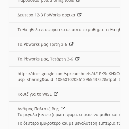
Παρουσιαση: Authoring tools
Δευτερα 12-3 PbWorks αρχικα
Τι θα ηθελα διαφορετικο σε αυτο το μαθημα- τι θα ηθελα
Τα Pbworks μας Τριτη 3-6
Τα Pbworks μας, Τετάρτη 3-6
https://docs.google.com/spreadsheets/d/1PK9eKHXGOJLZ
usp=sharing&ouid=108601020861396543722&rtpof=true
Κουιζ για το WISE
Ανθιμος Παλτατζιδης
Το μεγαλο βιντεο (πρωτη φορα, επρεπε να μαθει και το C
Το δευτερο (μικροτερο και με μεγαλυτερη εμπειρια τωρα)