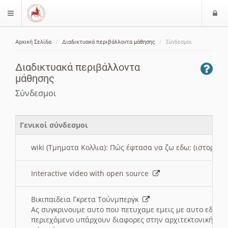
Ε
$langMenu
ί
Αρχική Σελίδα
Διαδικτυακά περιβάλλοντα μάθησης
Σύνδεσμοι
ο
ζήτηση
δ
Διαδικτυακά περιβάλλοντα
ο
μάθησης
ς
Σύνδεσμοι
Γενικοί σύνδεσμοι
wiki (Τμηματα Κολλια): Πώς έφτασα να ζω εδω; (ιστορια)
Interactive video with open source
Βικιπαιδεια Γκρετα Τούνμπεργκ
Ας συγκρινουμε αυτο που πετυχαμε εμεις με αυτο εδω το
περιεχόμενο υπάρχουν διαφορες στην αρχιτεκτονική της