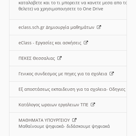
καταλαβετε και το τι μπορειτε να κανετε μεσα απο το σχο
θελετε) να χρησιμοποιησετε το One Drive
eclass.sch.gr Δημιουργία μαθημάτων
eClass - Εργασίες και ασκήσεις
ΠΕΚΕΣ Θεσσαλιας
Γενικος συνδεσμος με πηγες για τα σχολεια
Εξ αποστάσεως εκπαιδευση για τα σχολεια- Οδηγιες
Κατάλογος ωραιων εργαλειων ΤΠΕ
ΜΑΘΗΜΑΤΑ ΥΠΟΥΡΓΕΙΟΥ
Μαθαίνουμε ψηφιακά- διδάσκουμε ψηφιακά