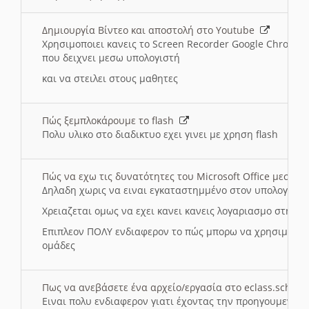
Δημιουργία Βίντεο και αποστολή στο Youtube
Χρησιμοποιει κανεις το Screen Recorder Google Chrome γ
που δειχνει μεσω υπολογιστή
και να στειλει στους μαθητες
Πώς ξεμπλοκάρουμε το flash
Πολυ υλικο στο διαδικτυο εχει γινει με χρηση flash
Πώς να εχω τις δυνατότητες του Microsoft Office μεσω 
Δηλαδη χωρις να ειναι εγκαταστημμένο στον υπολογιστή
Χρειαζεται ομως να εχει κανει κανεις λογαριασμο στη Mic
Επιπλεον ΠΟΛΥ ενδιαφερον το πώς μπορω να χρησιμοποι
ομάδες
Πως να ανεβάσετε ένα αρχείο/εργασία στο eclass.sch.gr
Ειναι πολυ ενδιαφερον γιατι έχοντας την προηγουμενη γ