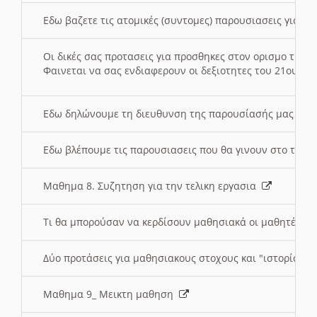
Εδω βαζετε τις ατομικές (συντομες) παρουσιασεις για κ
Οι δικές σας προτασεις για προσθηκες στον ορισμο της
Φαινεται να σας ενδιαφερουν οι δεξιοτητες του 21ου αι
Εδω δηλώνουμε τη διευθυνση της παρουσίασής μας στ
Εδω βλέπουμε τις παρουσιασεις που θα γινουν στο τμη
Μαθημα 8. Συζητηση για την τελικη εργασια
Τι θα μπορούσαν να κερδίσουν μαθησιακά οι μαθητές/τρ
Δύο προτάσεις για μαθησιακους στοχους και "ιστορία" μ
Μαθημα 9_ Μεικτη μαθηση