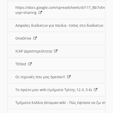
https://docs.google.com/spreadsheets/d/11T_Bb7vXn9
usp=sharing
Ασφαλες διαδικτυο για παιδια- τοπος στο διαδικτυο
OneDrive
ICAP (Δραστηριότητα)
TEDed
Οι τεχνικές που μας άρεσαν!!
Το πρώτο μου wiki (τμήματα Τρίτης 12-3, 3-6)
Τμήματα Κολλια (Ατομικο wiki - Πώς έφτασα να ζω στην 