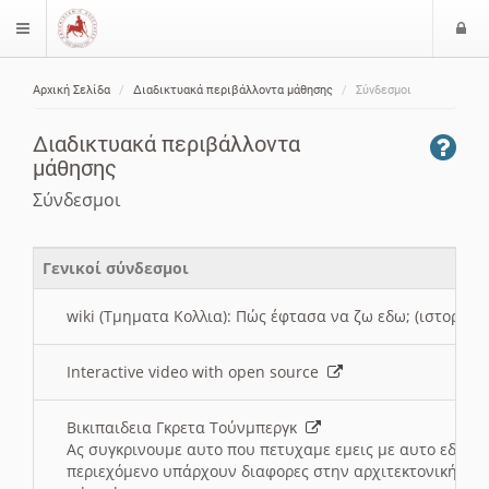
Ε
$langMenu
ί
Αρχική Σελίδα
Διαδικτυακά περιβάλλοντα μάθησης
Σύνδεσμοι
ο
ζήτηση
δ
Διαδικτυακά περιβάλλοντα
ο
μάθησης
ς
Σύνδεσμοι
Γενικοί σύνδεσμοι
wiki (Τμηματα Κολλια): Πώς έφτασα να ζω εδω; (ιστορια)
Interactive video with open source
Βικιπαιδεια Γκρετα Τούνμπεργκ
Ας συγκρινουμε αυτο που πετυχαμε εμεις με αυτο εδω το
περιεχόμενο υπάρχουν διαφορες στην αρχιτεκτονική της