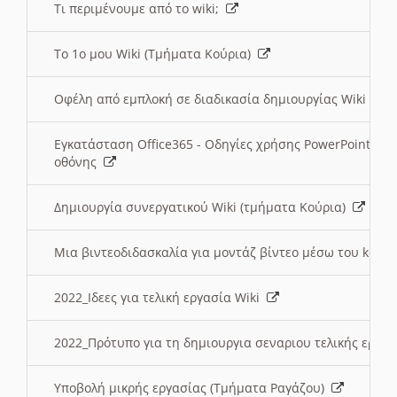
Τι περιμένουμε από το wiki;
Το 1ο μου Wiki (Τμήματα Κούρια)
Οφέλη από εμπλοκή σε διαδικασία δημιουργίας Wiki (Τ
Εγκατάσταση Office365 - Οδηγίες χρήσης PowerPoint γι
οθόνης
Δημιουργία συνεργατικού Wiki (τμήματα Κούρια)
Μια βιντεοδιδασκαλία για μοντάζ βίντεο μέσω του kden
2022_Ιδεες για τελική εργασία Wiki
2022_Πρότυπο για τη δημιουργια σεναριου τελικής εργα
Υποβολή μικρής εργασίας (Τμήματα Ραγάζου)