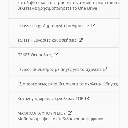
καταλαβετε και το τι μπορειτε να κανετε μεσα απο το σχο
θελετε) να χρησιμοποιησετε το One Drive
eclass.sch.gr Δημιουργία μαθημάτων
eClass - Εργασίες και ασκήσεις
ΠΕΚΕΣ Θεσσαλιας
Γενικος συνδεσμος με πηγες για τα σχολεια
Εξ αποστάσεως εκπαιδευση για τα σχολεια- Οδηγιες
Κατάλογος ωραιων εργαλειων ΤΠΕ
ΜΑΘΗΜΑΤΑ ΥΠΟΥΡΓΕΙΟΥ
Μαθαίνουμε ψηφιακά- διδάσκουμε ψηφιακά