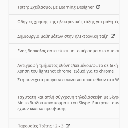
Τριτη: Σχεδιασμοι με Learning Designer
Οδηγιες χρησης της ηλεκτρονικής τάξης για μαθητές
Δημιουργια μαθημάτων στην ηλεκτρονικη ταξη
Ενας δασκαλος αστειεύται με το πέρασμα στο απο αποσ
Αντιγραφή τμήματος οθόνης/κειμένου/φωτό σε δική σας
Χρηση του lightshot chrome. ειδικά για το chrome
Στη συνεχεια μπορουν ευκολα να προστεθουν στο Word 
Ταχύτατη και απλή σύγχρονη τηλεδιάσκεψη με Skype
Με το διαδικτυακο κομματι του Skype. Επιτρέπει συνδε
εχουν κωδικο προσβασης
Παρουσίες Τρίτης 12 - 3