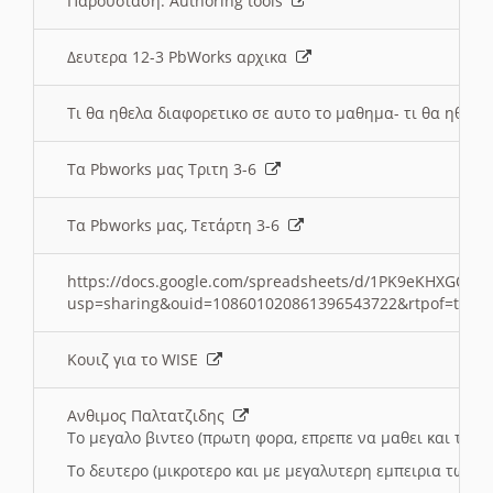
Παρουσιαση: Authoring tools
Δευτερα 12-3 PbWorks αρχικα
Τι θα ηθελα διαφορετικο σε αυτο το μαθημα- τι θα ηθελα
Τα Pbworks μας Τριτη 3-6
Τα Pbworks μας, Τετάρτη 3-6
https://docs.google.com/spreadsheets/d/1PK9eKHXGOJLZ
usp=sharing&ouid=108601020861396543722&rtpof=true
Κουιζ για το WISE
Ανθιμος Παλτατζιδης
Το μεγαλο βιντεο (πρωτη φορα, επρεπε να μαθει και το C
Το δευτερο (μικροτερο και με μεγαλυτερη εμπειρια τωρα)