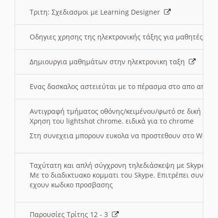
Τριτη: Σχεδιασμοι με Learning Designer
Οδηγιες χρησης της ηλεκτρονικής τάξης για μαθητές
Δημιουργια μαθημάτων στην ηλεκτρονικη ταξη
Ενας δασκαλος αστειεύται με το πέρασμα στο απο αποσ
Αντιγραφή τμήματος οθόνης/κειμένου/φωτό σε δική σας
Χρηση του lightshot chrome. ειδικά για το chrome
Στη συνεχεια μπορουν ευκολα να προστεθουν στο Word 
Ταχύτατη και απλή σύγχρονη τηλεδιάσκεψη με Skype
Με το διαδικτυακο κομματι του Skype. Επιτρέπει συνδε
εχουν κωδικο προσβασης
Παρουσίες Τρίτης 12 - 3