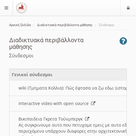
Ε
$langMenu
ί
Αρχική Σελίδα
Διαδικτυακά περιβάλλοντα μάθησης
Σύνδεσμοι
ο
ζήτηση
δ
Διαδικτυακά περιβάλλοντα
ο
μάθησης
ς
Σύνδεσμοι
Γενικοί σύνδεσμοι
wiki (Τμηματα Κολλια): Πώς έφτασα να ζω εδω; (ιστορια)
Interactive video with open source
Βικιπαιδεια Γκρετα Τούνμπεργκ
Ας συγκρινουμε αυτο που πετυχαμε εμεις με αυτο εδω το
περιεχόμενο υπάρχουν διαφορες στην αρχιτεκτονική της