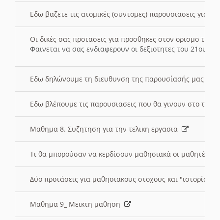
Εδω βαζετε τις ατομικές (συντομες) παρουσιασεις για κ
Οι δικές σας προτασεις για προσθηκες στον ορισμο της
Φαινεται να σας ενδιαφερουν οι δεξιοτητες του 21ου αι
Εδω δηλώνουμε τη διευθυνση της παρουσίασής μας στ
Εδω βλέπουμε τις παρουσιασεις που θα γινουν στο τμη
Μαθημα 8. Συζητηση για την τελικη εργασια
Τι θα μπορούσαν να κερδίσουν μαθησιακά οι μαθητές/τρ
Δύο προτάσεις για μαθησιακους στοχους και "ιστορία" μ
Μαθημα 9_ Μεικτη μαθηση