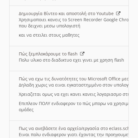
Δημιουργία Βίντεο και αποστολή στο Youtube
Χρησιμοποιει κανεις το Screen Recorder Google Chrome γ
που δειχνει μεσω υπολογιστή
και να στειλει στους μαθητες
Πώς ξεμπλοκάρουμε το flash
Πολυ υλικο στο διαδικτυο εχει γινει με χρηση flash
Πώς να εχω τις δυνατότητες του Microsoft Office μεσω 
Δηλαδη χωρις να ειναι εγκαταστημμένο στον υπολογιστή
Χρειαζεται ομως να εχει κανει κανεις λογαριασμο στη Mic
Επιπλεον ΠΟΛΥ ενδιαφερον το πώς μπορω να χρησιμοποι
ομάδες
Πως να ανεβάσετε ένα αρχείο/εργασία στο eclass.sch.gr
Ειναι πολυ ενδιαφερον γιατι έχοντας την προηγουμενη γ