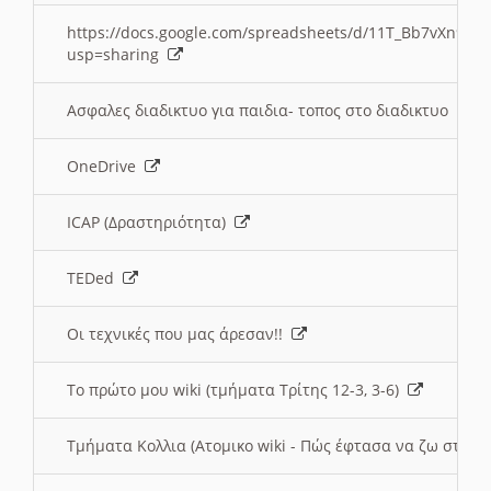
https://docs.google.com/spreadsheets/d/11T_Bb7vXn9
usp=sharing
Ασφαλες διαδικτυο για παιδια- τοπος στο διαδικτυο
OneDrive
ICAP (Δραστηριότητα)
TEDed
Οι τεχνικές που μας άρεσαν!!
Το πρώτο μου wiki (τμήματα Τρίτης 12-3, 3-6)
Τμήματα Κολλια (Ατομικο wiki - Πώς έφτασα να ζω στην 