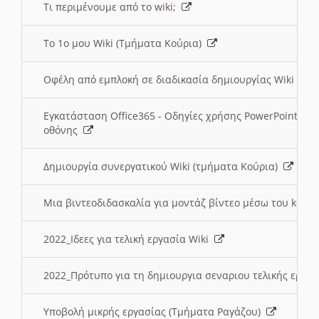
Τι περιμένουμε από το wiki;
Το 1ο μου Wiki (Τμήματα Κούρια)
Οφέλη από εμπλοκή σε διαδικασία δημιουργίας Wiki (Τ
Εγκατάσταση Office365 - Οδηγίες χρήσης PowerPoint γι
οθόνης
Δημιουργία συνεργατικού Wiki (τμήματα Κούρια)
Μια βιντεοδιδασκαλία για μοντάζ βίντεο μέσω του kden
2022_Ιδεες για τελική εργασία Wiki
2022_Πρότυπο για τη δημιουργια σεναριου τελικής εργα
Υποβολή μικρής εργασίας (Τμήματα Ραγάζου)