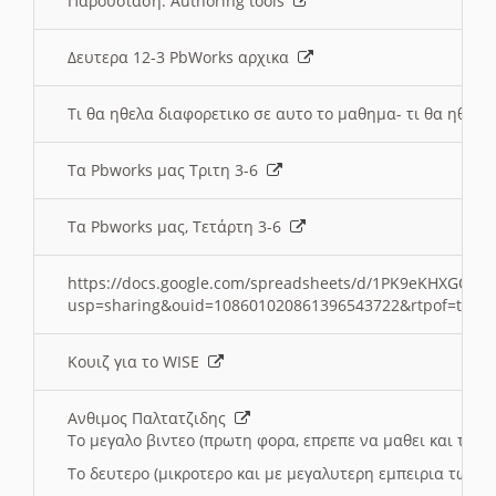
Παρουσιαση: Authoring tools
Δευτερα 12-3 PbWorks αρχικα
Τι θα ηθελα διαφορετικο σε αυτο το μαθημα- τι θα ηθελα
Τα Pbworks μας Τριτη 3-6
Τα Pbworks μας, Τετάρτη 3-6
https://docs.google.com/spreadsheets/d/1PK9eKHXGOJLZ
usp=sharing&ouid=108601020861396543722&rtpof=true
Κουιζ για το WISE
Ανθιμος Παλτατζιδης
Το μεγαλο βιντεο (πρωτη φορα, επρεπε να μαθει και το C
Το δευτερο (μικροτερο και με μεγαλυτερη εμπειρια τωρα)