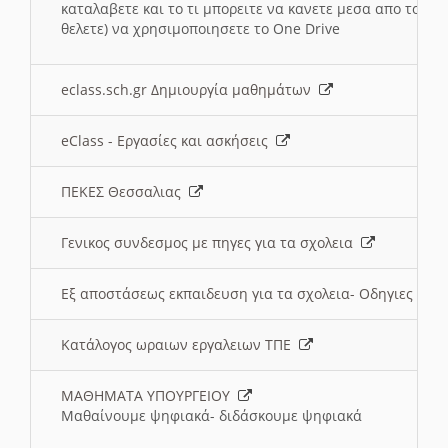
καταλαβετε και το τι μπορειτε να κανετε μεσα απο το σχο
θελετε) να χρησιμοποιησετε το One Drive
eclass.sch.gr Δημιουργία μαθημάτων
eClass - Εργασίες και ασκήσεις
ΠΕΚΕΣ Θεσσαλιας
Γενικος συνδεσμος με πηγες για τα σχολεια
Εξ αποστάσεως εκπαιδευση για τα σχολεια- Οδηγιες
Κατάλογος ωραιων εργαλειων ΤΠΕ
ΜΑΘΗΜΑΤΑ ΥΠΟΥΡΓΕΙΟΥ
Μαθαίνουμε ψηφιακά- διδάσκουμε ψηφιακά