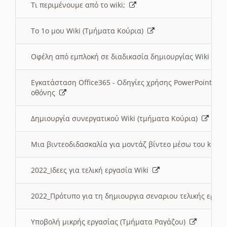
Τι περιμένουμε από το wiki;
Το 1ο μου Wiki (Τμήματα Κούρια)
Οφέλη από εμπλοκή σε διαδικασία δημιουργίας Wiki (Τ
Εγκατάσταση Office365 - Οδηγίες χρήσης PowerPoint γι
οθόνης
Δημιουργία συνεργατικού Wiki (τμήματα Κούρια)
Μια βιντεοδιδασκαλία για μοντάζ βίντεο μέσω του kden
2022_Ιδεες για τελική εργασία Wiki
2022_Πρότυπο για τη δημιουργια σεναριου τελικής εργα
Υποβολή μικρής εργασίας (Τμήματα Ραγάζου)