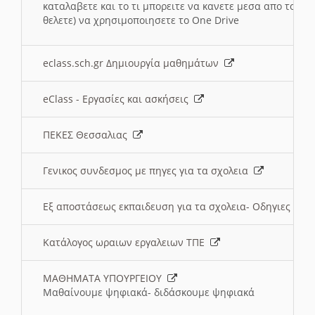
καταλαβετε και το τι μπορειτε να κανετε μεσα απο το σχο
θελετε) να χρησιμοποιησετε το One Drive
eclass.sch.gr Δημιουργία μαθημάτων
eClass - Εργασίες και ασκήσεις
ΠΕΚΕΣ Θεσσαλιας
Γενικος συνδεσμος με πηγες για τα σχολεια
Εξ αποστάσεως εκπαιδευση για τα σχολεια- Οδηγιες
Κατάλογος ωραιων εργαλειων ΤΠΕ
ΜΑΘΗΜΑΤΑ ΥΠΟΥΡΓΕΙΟΥ
Μαθαίνουμε ψηφιακά- διδάσκουμε ψηφιακά