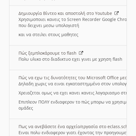
Δημιουργία Βίντεο και αποστολή στο Youtube
Χρησιμοποιει κανεις το Screen Recorder Google Chrome γ
που δειχνει μεσω υπολογιστή
και να στειλει στους μαθητες
Πώς ξεμπλοκάρουμε το flash
Πολυ υλικο στο διαδικτυο εχει γινει με χρηση flash
Πώς να εχω τις δυνατότητες του Microsoft Office μεσω 
Δηλαδη χωρις να ειναι εγκαταστημμένο στον υπολογιστή
Χρειαζεται ομως να εχει κανει κανεις λογαριασμο στη Mic
Επιπλεον ΠΟΛΥ ενδιαφερον το πώς μπορω να χρησιμοποι
ομάδες
Πως να ανεβάσετε ένα αρχείο/εργασία στο eclass.sch.gr
Ειναι πολυ ενδιαφερον γιατι έχοντας την προηγουμενη γ