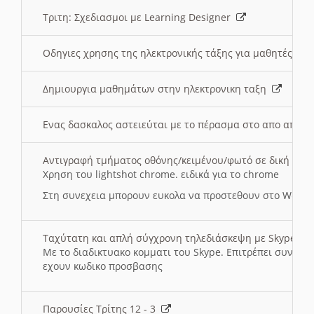
Τριτη: Σχεδιασμοι με Learning Designer
Οδηγιες χρησης της ηλεκτρονικής τάξης για μαθητές
Δημιουργια μαθημάτων στην ηλεκτρονικη ταξη
Ενας δασκαλος αστειεύται με το πέρασμα στο απο αποσ
Αντιγραφή τμήματος οθόνης/κειμένου/φωτό σε δική σας
Χρηση του lightshot chrome. ειδικά για το chrome
Στη συνεχεια μπορουν ευκολα να προστεθουν στο Word 
Ταχύτατη και απλή σύγχρονη τηλεδιάσκεψη με Skype
Με το διαδικτυακο κομματι του Skype. Επιτρέπει συνδε
εχουν κωδικο προσβασης
Παρουσίες Τρίτης 12 - 3