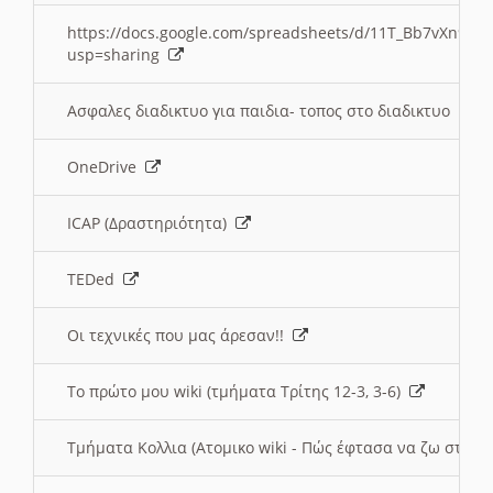
https://docs.google.com/spreadsheets/d/11T_Bb7vXn9
usp=sharing
Ασφαλες διαδικτυο για παιδια- τοπος στο διαδικτυο
OneDrive
ICAP (Δραστηριότητα)
TEDed
Οι τεχνικές που μας άρεσαν!!
Το πρώτο μου wiki (τμήματα Τρίτης 12-3, 3-6)
Τμήματα Κολλια (Ατομικο wiki - Πώς έφτασα να ζω στην 