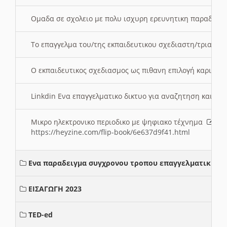
Ομαδα σε σχολειο με πολυ ισχυρη ερευνητικη παραδοσ
Το επαγγελμα του/της εκπαιδευτικου σχεδιαστη/τριας τ
Ο εκπαιδευτικος σχεδιασμος ως πιθανη επιλογή καριέρ
Linkdin Ενα επαγγελματικο δικτυο για αναζητηση και β
Μικρο ηλεκτρονικο περιοδικο με ψηφιακο τέχνημα
https://heyzine.com/flip-book/6e637d9f41.html
Ενα παραδειγμα συγχρονου τροπου επαγγελματικης σ
ΕΙΣΑΓΩΓΗ 2023
TED-ed