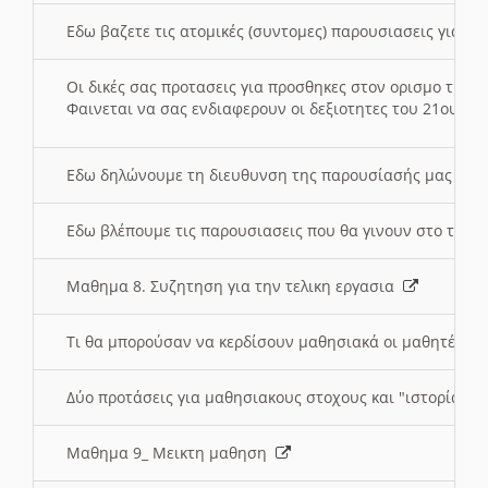
Εδω βαζετε τις ατομικές (συντομες) παρουσιασεις για κ
Οι δικές σας προτασεις για προσθηκες στον ορισμο της
Φαινεται να σας ενδιαφερουν οι δεξιοτητες του 21ου αι
Εδω δηλώνουμε τη διευθυνση της παρουσίασής μας στ
Εδω βλέπουμε τις παρουσιασεις που θα γινουν στο τμη
Μαθημα 8. Συζητηση για την τελικη εργασια
Τι θα μπορούσαν να κερδίσουν μαθησιακά οι μαθητές/τρ
Δύο προτάσεις για μαθησιακους στοχους και "ιστορία" μ
Μαθημα 9_ Μεικτη μαθηση