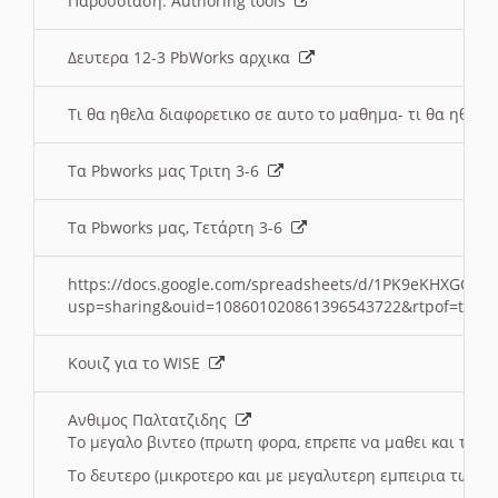
Παρουσιαση: Authoring tools
Δευτερα 12-3 PbWorks αρχικα
Τι θα ηθελα διαφορετικο σε αυτο το μαθημα- τι θα ηθελα
Τα Pbworks μας Τριτη 3-6
Τα Pbworks μας, Τετάρτη 3-6
https://docs.google.com/spreadsheets/d/1PK9eKHXGOJLZ
usp=sharing&ouid=108601020861396543722&rtpof=true
Κουιζ για το WISE
Ανθιμος Παλτατζιδης
Το μεγαλο βιντεο (πρωτη φορα, επρεπε να μαθει και το C
Το δευτερο (μικροτερο και με μεγαλυτερη εμπειρια τωρα)