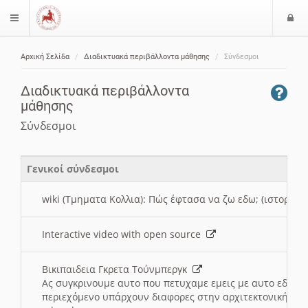
Ε
$langMenu
ί
Αρχική Σελίδα
Διαδικτυακά περιβάλλοντα μάθησης
Σύνδεσμοι
ο
ζήτηση
δ
Διαδικτυακά περιβάλλοντα
ο
μάθησης
ς
Σύνδεσμοι
Γενικοί σύνδεσμοι
wiki (Τμηματα Κολλια): Πώς έφτασα να ζω εδω; (ιστορια)
Interactive video with open source
Βικιπαιδεια Γκρετα Τούνμπεργκ
Ας συγκρινουμε αυτο που πετυχαμε εμεις με αυτο εδω το
περιεχόμενο υπάρχουν διαφορες στην αρχιτεκτονική της