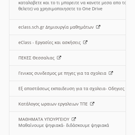
καταλαβετε και το τι μπορειτε να κανετε μεσα απο το σχο
θελετε) να χρησιμοποιησετε το One Drive
eclass.sch.gr Δημιουργία μαθημάτων
eClass - Εργασίες και ασκήσεις
ΠΕΚΕΣ Θεσσαλιας
Γενικος συνδεσμος με πηγες για τα σχολεια
Εξ αποστάσεως εκπαιδευση για τα σχολεια- Οδηγιες
Κατάλογος ωραιων εργαλειων ΤΠΕ
ΜΑΘΗΜΑΤΑ ΥΠΟΥΡΓΕΙΟΥ
Μαθαίνουμε ψηφιακά- διδάσκουμε ψηφιακά