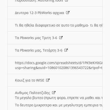
Παρουσιαση: Authoring tools
Δευτερα 12-3 PbWorks αρχικα
Τι θα ηθελα διαφορετικο σε αυτο το μαθημα- τι θα ηθελα
Τα Pbworks μας Τριτη 3-6
Τα Pbworks μας, Τετάρτη 3-6
https://docs.google.com/spreadsheets/d/1PK9eKHXGOJLZ
usp=sharing&ouid=108601020861396543722&rtpof=true
Κουιζ για το WISE
Ανθιμος Παλτατζιδης
Το μεγαλο βιντεο (πρωτη φορα, επρεπε να μαθει και το C
Το δευτερο (μικροτερο και με μεγαλυτερη εμπειρια τωρα)