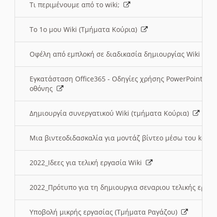
Τι περιμένουμε από το wiki;
Το 1ο μου Wiki (Τμήματα Κούρια)
Οφέλη από εμπλοκή σε διαδικασία δημιουργίας Wiki (Τ
Εγκατάσταση Office365 - Οδηγίες χρήσης PowerPoint γι
οθόνης
Δημιουργία συνεργατικού Wiki (τμήματα Κούρια)
Μια βιντεοδιδασκαλία για μοντάζ βίντεο μέσω του kden
2022_Ιδεες για τελική εργασία Wiki
2022_Πρότυπο για τη δημιουργια σεναριου τελικής εργα
Υποβολή μικρής εργασίας (Τμήματα Ραγάζου)