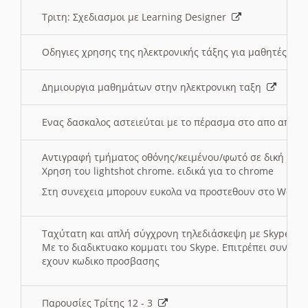
Τριτη: Σχεδιασμοι με Learning Designer
Οδηγιες χρησης της ηλεκτρονικής τάξης για μαθητές
Δημιουργια μαθημάτων στην ηλεκτρονικη ταξη
Ενας δασκαλος αστειεύται με το πέρασμα στο απο αποσ
Αντιγραφή τμήματος οθόνης/κειμένου/φωτό σε δική σας
Χρηση του lightshot chrome. ειδικά για το chrome
Στη συνεχεια μπορουν ευκολα να προστεθουν στο Word 
Ταχύτατη και απλή σύγχρονη τηλεδιάσκεψη με Skype
Με το διαδικτυακο κομματι του Skype. Επιτρέπει συνδε
εχουν κωδικο προσβασης
Παρουσίες Τρίτης 12 - 3