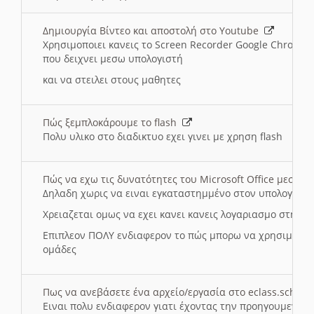
Δημιουργία Βίντεο και αποστολή στο Youtube
Χρησιμοποιει κανεις το Screen Recorder Google Chrome γ
που δειχνει μεσω υπολογιστή
και να στειλει στους μαθητες
Πώς ξεμπλοκάρουμε το flash
Πολυ υλικο στο διαδικτυο εχει γινει με χρηση flash
Πώς να εχω τις δυνατότητες του Microsoft Office μεσω 
Δηλαδη χωρις να ειναι εγκαταστημμένο στον υπολογιστή
Χρειαζεται ομως να εχει κανει κανεις λογαριασμο στη Mic
Επιπλεον ΠΟΛΥ ενδιαφερον το πώς μπορω να χρησιμοποι
ομάδες
Πως να ανεβάσετε ένα αρχείο/εργασία στο eclass.sch.gr
Ειναι πολυ ενδιαφερον γιατι έχοντας την προηγουμενη γ