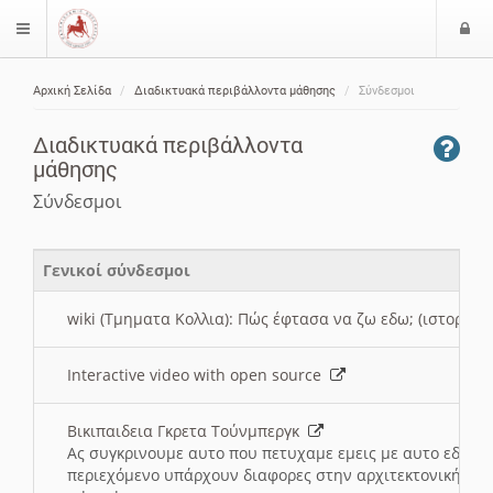
Ε
$langMenu
ί
Αρχική Σελίδα
Διαδικτυακά περιβάλλοντα μάθησης
Σύνδεσμοι
ο
ζήτηση
δ
Διαδικτυακά περιβάλλοντα
ο
μάθησης
ς
Σύνδεσμοι
Γενικοί σύνδεσμοι
wiki (Τμηματα Κολλια): Πώς έφτασα να ζω εδω; (ιστορια)
Interactive video with open source
Βικιπαιδεια Γκρετα Τούνμπεργκ
Ας συγκρινουμε αυτο που πετυχαμε εμεις με αυτο εδω το
περιεχόμενο υπάρχουν διαφορες στην αρχιτεκτονική της