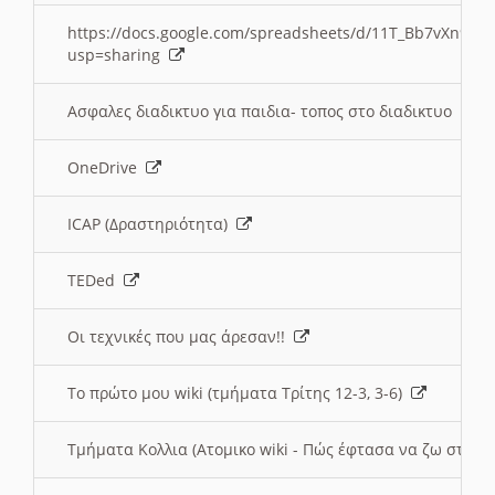
https://docs.google.com/spreadsheets/d/11T_Bb7vXn9
usp=sharing
Ασφαλες διαδικτυο για παιδια- τοπος στο διαδικτυο
OneDrive
ICAP (Δραστηριότητα)
TEDed
Οι τεχνικές που μας άρεσαν!!
Το πρώτο μου wiki (τμήματα Τρίτης 12-3, 3-6)
Τμήματα Κολλια (Ατομικο wiki - Πώς έφτασα να ζω στην 