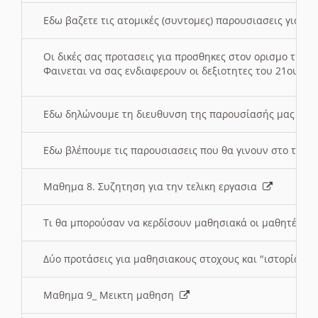
Εδω βαζετε τις ατομικές (συντομες) παρουσιασεις για κ
Οι δικές σας προτασεις για προσθηκες στον ορισμο της
Φαινεται να σας ενδιαφερουν οι δεξιοτητες του 21ου αι
Εδω δηλώνουμε τη διευθυνση της παρουσίασής μας στ
Εδω βλέπουμε τις παρουσιασεις που θα γινουν στο τμη
Μαθημα 8. Συζητηση για την τελικη εργασια
Τι θα μπορούσαν να κερδίσουν μαθησιακά οι μαθητές/τρ
Δύο προτάσεις για μαθησιακους στοχους και "ιστορία" μ
Μαθημα 9_ Μεικτη μαθηση