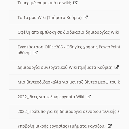
Τι περιμένουμε από το wiki;
Το 1ο μου Wiki (Τμήματα Κούρια)
Οφέλη από εμπλοκή σε διαδικασία δημιουργίας Wiki (Τ
Εγκατάσταση Office365 - Οδηγίες χρήσης PowerPoint γι
οθόνης
Δημιουργία συνεργατικού Wiki (τμήματα Κούρια)
Μια βιντεοδιδασκαλία για μοντάζ βίντεο μέσω του kden
2022_Ιδεες για τελική εργασία Wiki
2022_Πρότυπο για τη δημιουργια σεναριου τελικής εργα
Υποβολή μικρής εργασίας (Τμήματα Ραγάζου)