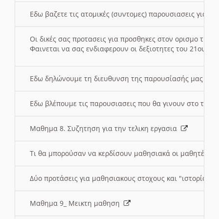
Εδω βαζετε τις ατομικές (συντομες) παρουσιασεις για κ
Οι δικές σας προτασεις για προσθηκες στον ορισμο της
Φαινεται να σας ενδιαφερουν οι δεξιοτητες του 21ου αι
Εδω δηλώνουμε τη διευθυνση της παρουσίασής μας στ
Εδω βλέπουμε τις παρουσιασεις που θα γινουν στο τμη
Μαθημα 8. Συζητηση για την τελικη εργασια
Τι θα μπορούσαν να κερδίσουν μαθησιακά οι μαθητές/τρ
Δύο προτάσεις για μαθησιακους στοχους και "ιστορία" μ
Μαθημα 9_ Μεικτη μαθηση