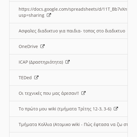
https://docs.google.com/spreadsheets/d/11T_Bb7vXn9
usp=sharing
Ασφαλες διαδικτυο για παιδια- τοπος στο διαδικτυο
OneDrive
ICAP (Δραστηριότητα)
TEDed
Οι τεχνικές που μας άρεσαν!!
Το πρώτο μου wiki (τμήματα Τρίτης 12-3, 3-6)
Τμήματα Κολλια (Ατομικο wiki - Πώς έφτασα να ζω στην 