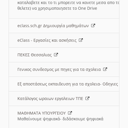
καταλαβετε και το τι μπορειτε να κανετε μεσα απο το σχο
θελετε) να χρησιμοποιησετε το One Drive
eclass.sch.gr Δημιουργία μαθημάτων
eClass - Εργασίες και ασκήσεις
ΠΕΚΕΣ Θεσσαλιας
Γενικος συνδεσμος με πηγες για τα σχολεια
Εξ αποστάσεως εκπαιδευση για τα σχολεια- Οδηγιες
Κατάλογος ωραιων εργαλειων ΤΠΕ
ΜΑΘΗΜΑΤΑ ΥΠΟΥΡΓΕΙΟΥ
Μαθαίνουμε ψηφιακά- διδάσκουμε ψηφιακά