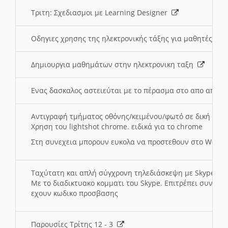
Τριτη: Σχεδιασμοι με Learning Designer
Οδηγιες χρησης της ηλεκτρονικής τάξης για μαθητές
Δημιουργια μαθημάτων στην ηλεκτρονικη ταξη
Ενας δασκαλος αστειεύται με το πέρασμα στο απο αποσ
Αντιγραφή τμήματος οθόνης/κειμένου/φωτό σε δική σας
Χρηση του lightshot chrome. ειδικά για το chrome
Στη συνεχεια μπορουν ευκολα να προστεθουν στο Word 
Ταχύτατη και απλή σύγχρονη τηλεδιάσκεψη με Skype
Με το διαδικτυακο κομματι του Skype. Επιτρέπει συνδε
εχουν κωδικο προσβασης
Παρουσίες Τρίτης 12 - 3