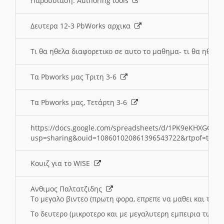
Παρουσιαση: Authoring tools
Δευτερα 12-3 PbWorks αρχικα
Τι θα ηθελα διαφορετικο σε αυτο το μαθημα- τι θα ηθελα
Τα Pbworks μας Τριτη 3-6
Τα Pbworks μας, Τετάρτη 3-6
https://docs.google.com/spreadsheets/d/1PK9eKHXGOJLZ
usp=sharing&ouid=108601020861396543722&rtpof=true
Κουιζ για το WISE
Ανθιμος Παλτατζιδης
Το μεγαλο βιντεο (πρωτη φορα, επρεπε να μαθει και το C
Το δευτερο (μικροτερο και με μεγαλυτερη εμπειρια τωρα)