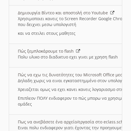
Δημιουργία Βίντεο και αποστολή στο Youtube
Χρησιμοποιει κανεις το Screen Recorder Google Chrome γ
που δειχνει μεσω υπολογιστή
και να στειλει στους μαθητες
Πώς ξεμπλοκάρουμε το flash
Πολυ υλικο στο διαδικτυο εχει γινει με χρηση flash
Πώς να εχω τις δυνατότητες του Microsoft Office μεσω 
Δηλαδη χωρις να ειναι εγκαταστημμένο στον υπολογιστή
Χρειαζεται ομως να εχει κανει κανεις λογαριασμο στη Mic
Επιπλεον ΠΟΛΥ ενδιαφερον το πώς μπορω να χρησιμοποι
ομάδες
Πως να ανεβάσετε ένα αρχείο/εργασία στο eclass.sch.gr
Ειναι πολυ ενδιαφερον γιατι έχοντας την προηγουμενη γ