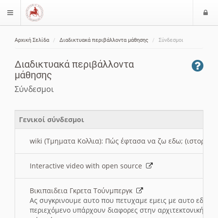
Ε
$langMenu
ί
Αρχική Σελίδα
Διαδικτυακά περιβάλλοντα μάθησης
Σύνδεσμοι
ο
ζήτηση
δ
Διαδικτυακά περιβάλλοντα
ο
μάθησης
ς
Σύνδεσμοι
Γενικοί σύνδεσμοι
wiki (Τμηματα Κολλια): Πώς έφτασα να ζω εδω; (ιστορια)
Interactive video with open source
Βικιπαιδεια Γκρετα Τούνμπεργκ
Ας συγκρινουμε αυτο που πετυχαμε εμεις με αυτο εδω το
περιεχόμενο υπάρχουν διαφορες στην αρχιτεκτονική της