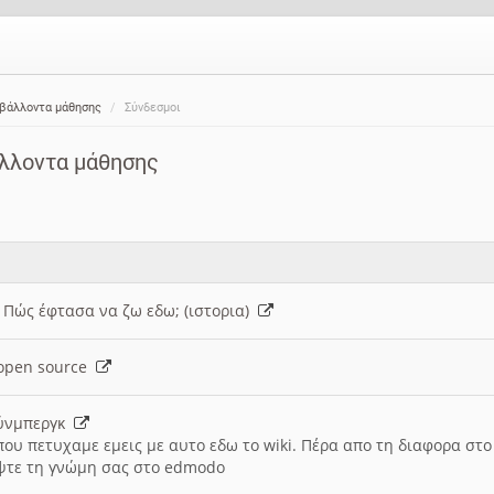
ιβάλλοντα μάθησης
Σύνδεσμοι
άλλοντα μάθησης
: Πώς έφτασα να ζω εδω; (ιστορια)
h open source
ούνμπεργκ
που πετυχαμε εμεις με αυτο εδω το wiki. Πέρα απο τη διαφορα στ
ψτε τη γνώμη σας στο edmodo