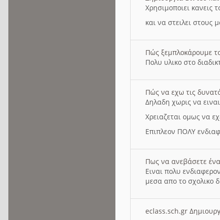
Χρησιμοποιει κανεις τ
και να στειλει στους 
Πώς ξεμπλοκάρουμε τ
Πολυ υλικο στο διαδικτ
Πώς να εχω τις δυνατ
Δηλαδη χωρις να εινα
Χρειαζεται ομως να εχ
Επιπλεον ΠΟΛΥ ενδιαφ
Πως να ανεβάσετε ένα
Ειναι πολυ ενδιαφερον
μεσα απο το σχολικο δ
eclass.sch.gr Δημιο