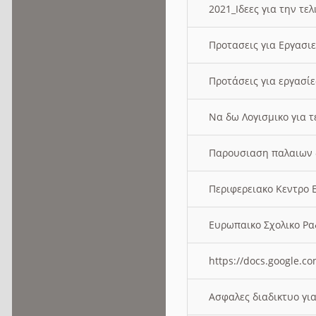
2021_Ιδεες για την τε
Προτασεις για Εργασι
Προτάσεις για εργασ
Να δω Λογισμικο για 
Παρουσιαση παλαιων 
Περιφερειακο Κεντρο
Ευρωπαικο Σχολικο 
https://docs.google
Ασφαλες διαδικτυο γι