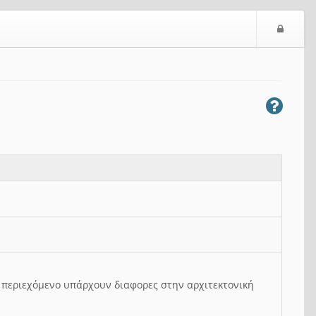
Ε
ί
σ
ο
δ
ο
ς
ο περιεχόμενο υπάρχουν διαφορες στην αρχιτεκτονική