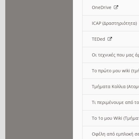
OneDrive
ICAP (Δραστηριότητα
TEDed
Οι τεχνικές που μας 
Το πρώτο μου wiki (τμ
Τμήματα Κολλια (Ατομ
Τι περιμένουμε από το
Το 1ο μου Wiki (Τμήμ
Οφέλη από εμπλοκή σε