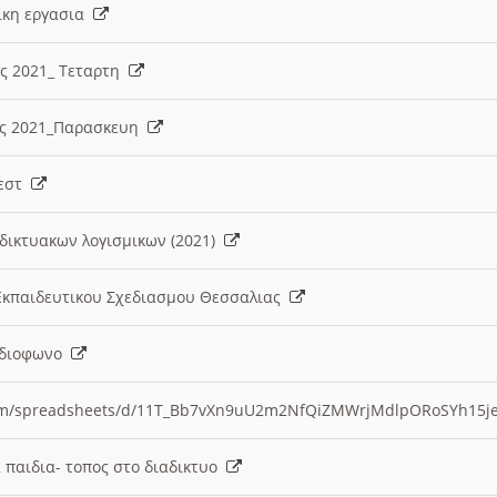
λικη εργασια
ες 2021_ Τεταρτη
ίες 2021_Παρασκευη
τεστ
δικτυακων λογισμικων (2021)
 Εκπαιδευτικου Σχεδιασμου Θεσσαλιας
Ραδιοφωνο
.com/spreadsheets/d/11T_Bb7vXn9uU2m2NfQiZMWrjMdlpORoSYh15j
α παιδια- τοπος στο διαδικτυο