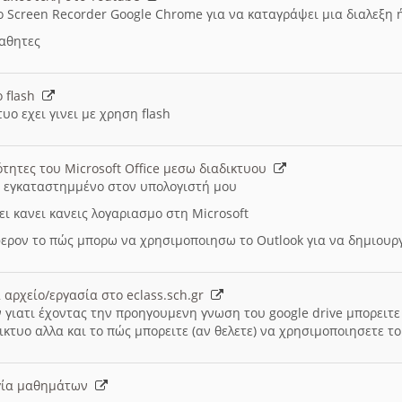
ο Screen Recorder Google Chrome για να καταγράψει μια διαλεξη 
μαθητες
ο flash
υο εχει γινει με χρηση flash
ότητες του Microsoft Office μεσω διαδικτυου
ι εγκαταστημμένο στον υπολογιστή μου
ει κανει κανεις λογαριασμο στη Microsoft
ερον το πώς μπορω να χρησιμοποιησω το Outlook για να δημιου
 αρχείο/εργασία στο eclass.sch.gr
 γιατι έχοντας την προηγουμενη γνωση του google drive μπορειτε 
ικτυο αλλα και το πώς μπορειτε (αν θελετε) να χρησιμοποιησετε το
υργία μαθημάτων