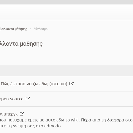
ιβάλλοντα μάθησης
Σύνδεσμοι
άλλοντα μάθησης
: Πώς έφτασα να ζω εδω; (ιστορια)
h open source
ούνμπεργκ
που πετυχαμε εμεις με αυτο εδω το wiki. Πέρα απο τη διαφορα στ
ψτε τη γνώμη σας στο edmodo