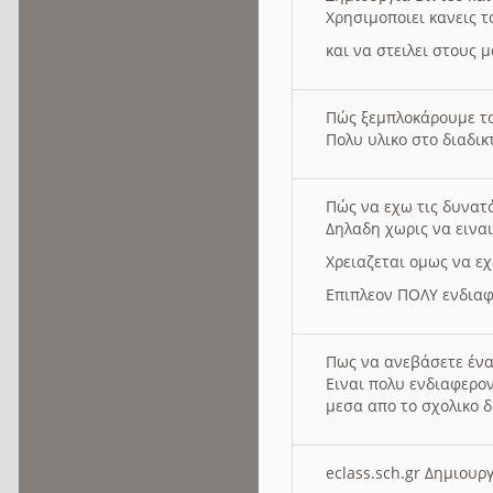
Χρησιμοποιει κανεις τ
και να στειλει στους 
Πώς ξεμπλοκάρουμε τ
Πολυ υλικο στο διαδικτ
Πώς να εχω τις δυνατ
Δηλαδη χωρις να εινα
Χρειαζεται ομως να εχ
Επιπλεον ΠΟΛΥ ενδιαφ
Πως να ανεβάσετε ένα
Ειναι πολυ ενδιαφερον
μεσα απο το σχολικο δ
eclass.sch.gr Δημιο