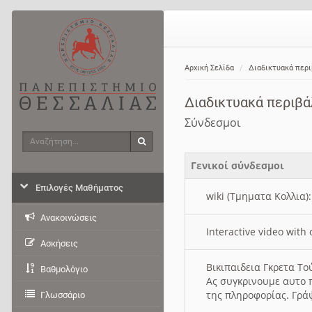
Αρχική Σελίδα
Διαδικτυακά περ
Διαδικτυακά περιβ
Σύνδεσμοι
Αναζήτηση
Αναζήτηση
Γενικοί σύνδεσμοι
Επιλογές Μαθήματος
wiki (Τμηματα Κολλια)
Ανακοινώσεις
Interactive video wit
Ασκήσεις
Βικιπαιδεια Γκρετα Τ
Βαθμολόγιο
Ας συγκρινουμε αυτο 
της πληροφορίας. Γρά
Γλωσσάριο