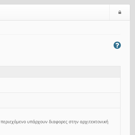
Ε
ί
σ
ο
δ
ο
ς
ο περιεχόμενο υπάρχουν διαφορες στην αρχιτεκτονική