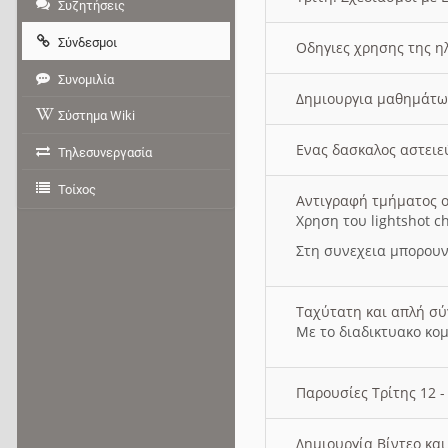
Συζητήσεις
Σύνδεσμοι
Οδηγιες χρησης της η
Συνομιλία
Δημιουργια μαθημάτω
Σύστημα Wiki
Ενας δασκαλος αστει
Τηλεσυνεργασία
Τοίχος
Αντιγραφή τμήματος ο
Χρηση του lightshot c
Στη συνεχεια μπορουν
Ταχύτατη και απλή σ
Με το διαδικτυακο κο
Παρουσίες Τρίτης 12 
Δημιουργία Βίντεο κα