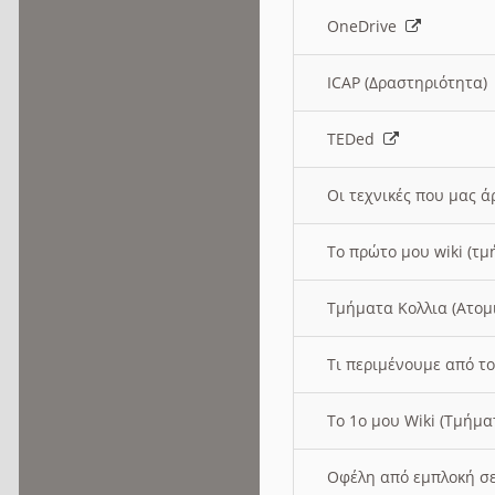
OneDrive
ICAP (Δραστηριότητα
TEDed
Οι τεχνικές που μας 
Το πρώτο μου wiki (τμ
Τμήματα Κολλια (Ατομ
Τι περιμένουμε από το
Το 1ο μου Wiki (Τμήμ
Οφέλη από εμπλοκή σε