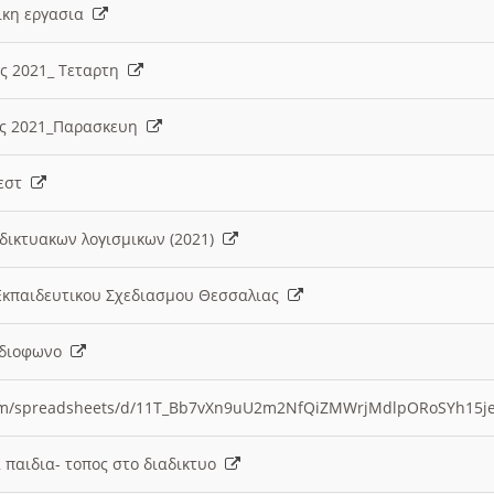
λικη εργασια
ες 2021_ Τεταρτη
ίες 2021_Παρασκευη
τεστ
δικτυακων λογισμικων (2021)
 Εκπαιδευτικου Σχεδιασμου Θεσσαλιας
Ραδιοφωνο
.com/spreadsheets/d/11T_Bb7vXn9uU2m2NfQiZMWrjMdlpORoSYh15j
α παιδια- τοπος στο διαδικτυο