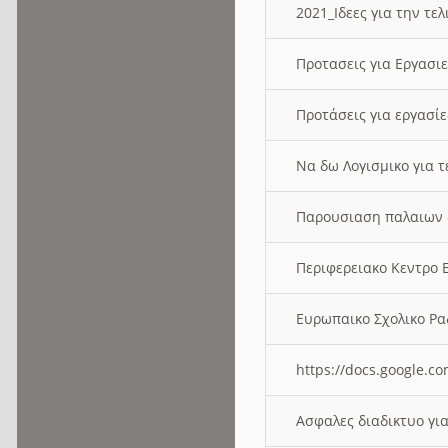
2021_Ιδεες για την τε
Προτασεις για Εργασι
Προτάσεις για εργασ
Να δω Λογισμικο για 
Παρουσιαση παλαιων 
Περιφερειακο Κεντρο
Ευρωπαικο Σχολικο 
https://docs.google
Ασφαλες διαδικτυο γι