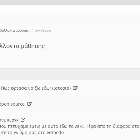
ιβάλλοντα μάθησης
Σύνδεσμοι
άλλοντα μάθησης
: Πώς έφτασα να ζω εδω; (ιστορια)
h open source
ούνμπεργκ
που πετυχαμε εμεις με αυτο εδω το wiki. Πέρα απο τη διαφορα στ
ψτε τη γνώμη σας στο edmodo