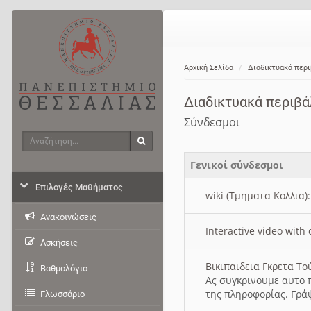
Αρχική Σελίδα
Διαδικτυακά περ
Διαδικτυακά περιβ
Σύνδεσμοι
Αναζήτηση
Αναζήτηση
Γενικοί σύνδεσμοι
Επιλογές Μαθήματος
wiki (Τμηματα Κολλια)
Ανακοινώσεις
Interactive video wit
Ασκήσεις
Βικιπαιδεια Γκρετα Τ
Βαθμολόγιο
Ας συγκρινουμε αυτο 
της πληροφορίας. Γρά
Γλωσσάριο