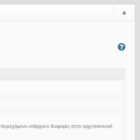
Ε
ί
σ
ο
δ
ο
ς
ο περιεχόμενο υπάρχουν διαφορες στην αρχιτεκτονική