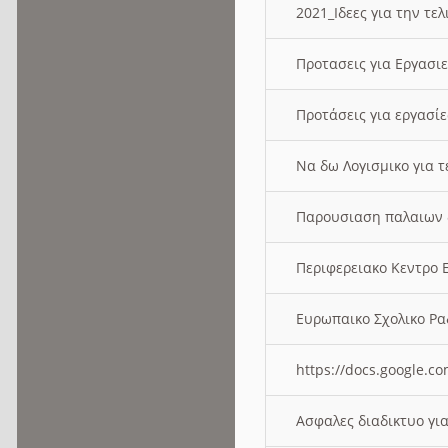
2021_Ιδεες για την τε
Προτασεις για Εργασι
Προτάσεις για εργασ
Να δω Λογισμικο για 
Παρουσιαση παλαιων 
Περιφερειακο Κεντρο
Ευρωπαικο Σχολικο 
https://docs.google
Ασφαλες διαδικτυο γι