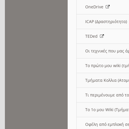
OneDrive
ICAP (Δραστηριότητα
TEDed
Οι τεχνικές που μας 
Το πρώτο μου wiki (τμ
Τμήματα Κολλια (Ατομ
Τι περιμένουμε από το
Το 1ο μου Wiki (Τμήμ
Οφέλη από εμπλοκή σε