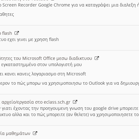
ο Screen Recorder Google Chrome για να καταγράψει μια διαλεξη 
μαθητες
ο flash
υο εχει γινει με χρηση flash
ότητες του Microsoft Office μεσω διαδικτυου
ι εγκαταστημμένο στον υπολογιστή μου
ει κανει κανεις λογαριασμο στη Microsoft
ερον το πώς μπορω να χρησιμοποιησω το Outlook για να δημιου
 αρχείο/εργασία στο eclass.sch.gr
 γιατι έχοντας την προηγουμενη γνωση του google drive μπορειτε 
ικτυο αλλα και το πώς μπορειτε (αν θελετε) να χρησιμοποιησετε το
υργία μαθημάτων