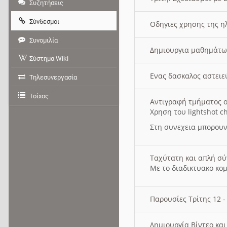
Συζητήσεις
Σύνδεσμοι
Οδηγιες χρησης της η
Συνομιλία
Δημιουργια μαθημάτω
Σύστημα Wiki
Ενας δασκαλος αστει
Τηλεσυνεργασία
Τοίχος
Αντιγραφή τμήματος ο
Χρηση του lightshot c
Στη συνεχεια μπορουν
Ταχύτατη και απλή σ
Με το διαδικτυακο κο
Παρουσίες Τρίτης 12 
Δημιουργία Βίντεο κα