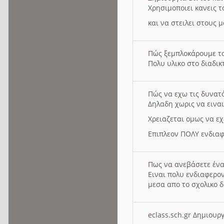
Χρησιμοποιει κανεις τ
και να στειλει στους 
Πώς ξεμπλοκάρουμε τ
Πολυ υλικο στο διαδικτ
Πώς να εχω τις δυνατ
Δηλαδη χωρις να εινα
Χρειαζεται ομως να εχ
Επιπλεον ΠΟΛΥ ενδιαφ
Πως να ανεβάσετε ένα
Ειναι πολυ ενδιαφερον
μεσα απο το σχολικο δ
eclass.sch.gr Δημιο