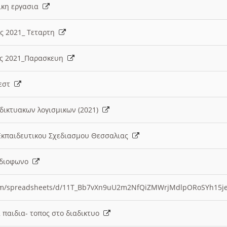
λικη εργασια
ες 2021_ Τεταρτη
ίες 2021_Παρασκευη
τεστ
δικτυακων λογισμικων (2021)
 Εκπαιδευτικου Σχεδιασμου Θεσσαλιας
Ραδιοφωνο
.com/spreadsheets/d/11T_Bb7vXn9uU2m2NfQiZMWrjMdlpORoSYh15j
α παιδια- τοπος στο διαδικτυο