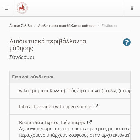
Ε
$langMenu
ί
Αρχική Σελίδα
Διαδικτυακά περιβάλλοντα μάθησης
Σύνδεσμοι
ο
ζήτηση
δ
Διαδικτυακά περιβάλλοντα
ο
μάθησης
ς
Σύνδεσμοι
Γενικοί σύνδεσμοι
wiki (Τμηματα Κολλια): Πώς έφτασα να ζω εδω; (ιστορια)
Interactive video with open source
Βικιπαιδεια Γκρετα Τούνμπεργκ
Ας συγκρινουμε αυτο που πετυχαμε εμεις με αυτο εδω το
περιεχόμενο υπάρχουν διαφορες στην αρχιτεκτονική της