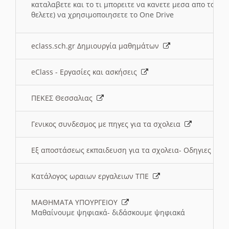
καταλαβετε και το τι μπορειτε να κανετε μεσα απο το σχο
θελετε) να χρησιμοποιησετε το One Drive
eclass.sch.gr Δημιουργία μαθημάτων
eClass - Εργασίες και ασκήσεις
ΠΕΚΕΣ Θεσσαλιας
Γενικος συνδεσμος με πηγες για τα σχολεια
Εξ αποστάσεως εκπαιδευση για τα σχολεια- Οδηγιες
Κατάλογος ωραιων εργαλειων ΤΠΕ
ΜΑΘΗΜΑΤΑ ΥΠΟΥΡΓΕΙΟΥ
Μαθαίνουμε ψηφιακά- διδάσκουμε ψηφιακά