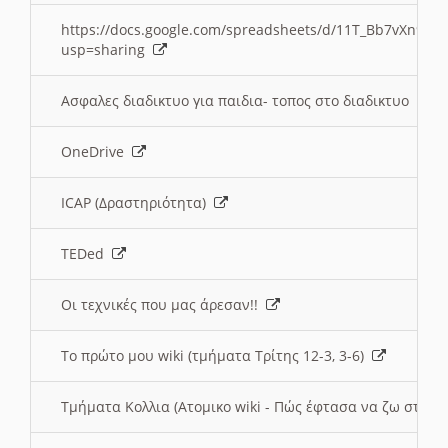
https://docs.google.com/spreadsheets/d/11T_Bb7vXn9
usp=sharing
Ασφαλες διαδικτυο για παιδια- τοπος στο διαδικτυο
OneDrive
ICAP (Δραστηριότητα)
TEDed
Οι τεχνικές που μας άρεσαν!!
Το πρώτο μου wiki (τμήματα Τρίτης 12-3, 3-6)
Τμήματα Κολλια (Ατομικο wiki - Πώς έφτασα να ζω στην 