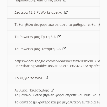
Παρουσιαση: Authoring tools
Δευτερα 12-3 PbWorks αρχικα
Τι θα ηθελα διαφορετικο σε αυτο το μαθημα- τι θα ηθελα
Τα Pbworks μας Τριτη 3-6
Τα Pbworks μας, Τετάρτη 3-6
https://docs.google.com/spreadsheets/d/1PK9eKHXGOJLZ
usp=sharing&ouid=108601020861396543722&rtpof=true
Κουιζ για το WISE
Ανθιμος Παλτατζιδης
Το μεγαλο βιντεο (πρωτη φορα, επρεπε να μαθει και το C
Το δευτερο (μικροτερο και με μεγαλυτερη εμπειρια τωρα)