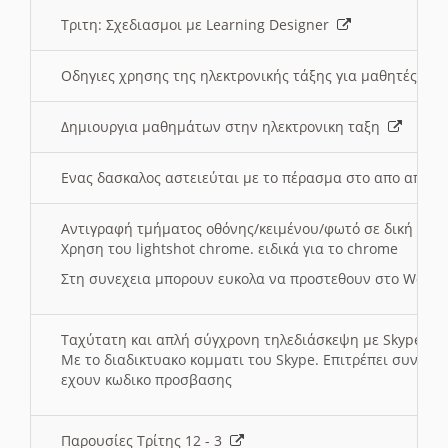
Τριτη: Σχεδιασμοι με Learning Designer
Οδηγιες χρησης της ηλεκτρονικής τάξης για μαθητές
Δημιουργια μαθημάτων στην ηλεκτρονικη ταξη
Ενας δασκαλος αστειεύται με το πέρασμα στο απο αποσ
Αντιγραφή τμήματος οθόνης/κειμένου/φωτό σε δική σας
Χρηση του lightshot chrome. ειδικά για το chrome
Στη συνεχεια μπορουν ευκολα να προστεθουν στο Word 
Ταχύτατη και απλή σύγχρονη τηλεδιάσκεψη με Skype
Με το διαδικτυακο κομματι του Skype. Επιτρέπει συνδε
εχουν κωδικο προσβασης
Παρουσίες Τρίτης 12 - 3