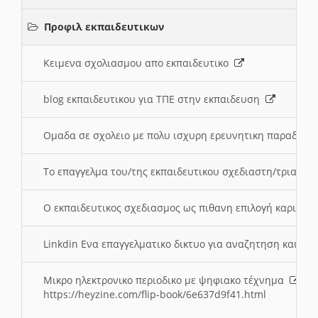
Προφιλ εκπαιδευτικων
Κειμενα σχολιασμου απο εκπαιδευτικο
blog εκπαιδευτικου για ΤΠΕ στην εκπαιδευση
Ομαδα σε σχολειο με πολυ ισχυρη ερευνητικη παραδοσ
Το επαγγελμα του/της εκπαιδευτικου σχεδιαστη/τριας τ
Ο εκπαιδευτικος σχεδιασμος ως πιθανη επιλογή καριέρ
Linkdin Ενα επαγγελματικο δικτυο για αναζητηση και β
Μικρο ηλεκτρονικο περιοδικο με ψηφιακο τέχνημα
https://heyzine.com/flip-book/6e637d9f41.html