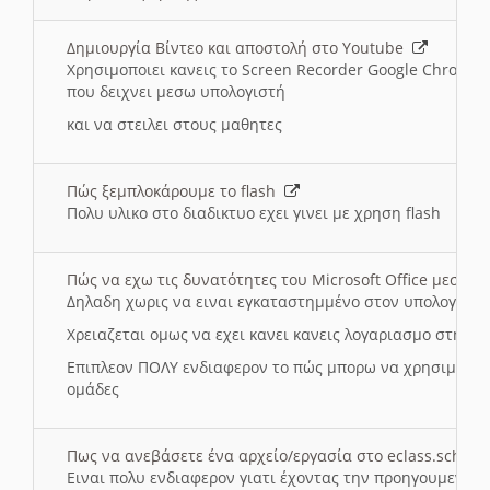
Δημιουργία Βίντεο και αποστολή στο Youtube
Χρησιμοποιει κανεις το Screen Recorder Google Chrome γ
που δειχνει μεσω υπολογιστή
και να στειλει στους μαθητες
Πώς ξεμπλοκάρουμε το flash
Πολυ υλικο στο διαδικτυο εχει γινει με χρηση flash
Πώς να εχω τις δυνατότητες του Microsoft Office μεσω 
Δηλαδη χωρις να ειναι εγκαταστημμένο στον υπολογιστή
Χρειαζεται ομως να εχει κανει κανεις λογαριασμο στη Mic
Επιπλεον ΠΟΛΥ ενδιαφερον το πώς μπορω να χρησιμοποι
ομάδες
Πως να ανεβάσετε ένα αρχείο/εργασία στο eclass.sch.gr
Ειναι πολυ ενδιαφερον γιατι έχοντας την προηγουμενη γ