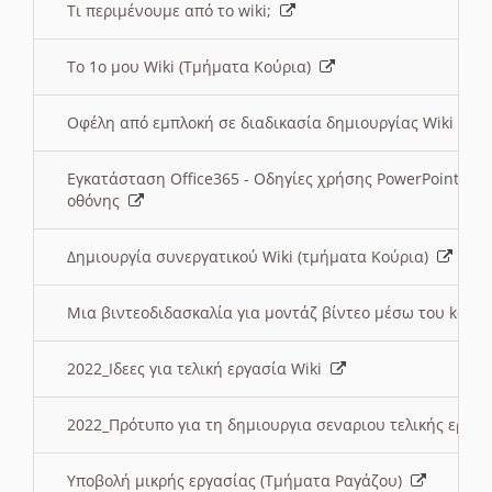
Τι περιμένουμε από το wiki;
Το 1ο μου Wiki (Τμήματα Κούρια)
Οφέλη από εμπλοκή σε διαδικασία δημιουργίας Wiki (Τ
Εγκατάσταση Office365 - Οδηγίες χρήσης PowerPoint γι
οθόνης
Δημιουργία συνεργατικού Wiki (τμήματα Κούρια)
Μια βιντεοδιδασκαλία για μοντάζ βίντεο μέσω του kden
2022_Ιδεες για τελική εργασία Wiki
2022_Πρότυπο για τη δημιουργια σεναριου τελικής εργα
Υποβολή μικρής εργασίας (Τμήματα Ραγάζου)