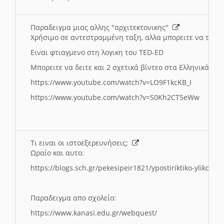
Παραδειγμα μιας αλλης "αρχιτεκτονικης"
Χρήσιμο σε αντεστραμμένη ταξη, αλλα μπορειτε να το πρ
Ειναι φτιαγμενο στη λογικη του TED-ED
Μπορειτε να δειτε και 2 σχετικά βίντεο στα Ελληνικά:
https://www.youtube.com/watch?v=LO9F1kcKB_I
https://www.youtube.com/watch?v=S0Kh2CT5eWw
Τι ειναι οι ιστοεξερευνήσεις;
Ωραίο και αυτο:
https://blogs.sch.gr/pekesipeir1821/ypostiriktiko-yliko/is
Παραδειγμα απο σχολείο:
https://www.kanasi.edu.gr/webquest/