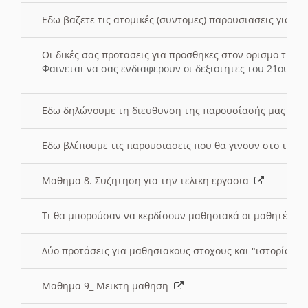
Εδω βαζετε τις ατομικές (συντομες) παρουσιασεις για κ
Οι δικές σας προτασεις για προσθηκες στον ορισμο της
Φαινεται να σας ενδιαφερουν οι δεξιοτητες του 21ου αι
Εδω δηλώνουμε τη διευθυνση της παρουσίασής μας στ
Εδω βλέπουμε τις παρουσιασεις που θα γινουν στο τμη
Μαθημα 8. Συζητηση για την τελικη εργασια
Τι θα μπορούσαν να κερδίσουν μαθησιακά οι μαθητές/τρ
Δύο προτάσεις για μαθησιακους στοχους και "ιστορία" μ
Μαθημα 9_ Μεικτη μαθηση