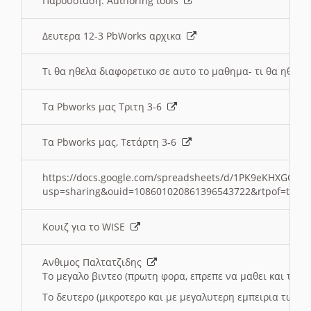
Παρουσιαση: Authoring tools
Δευτερα 12-3 PbWorks αρχικα
Τι θα ηθελα διαφορετικο σε αυτο το μαθημα- τι θα ηθελα
Τα Pbworks μας Τριτη 3-6
Τα Pbworks μας, Τετάρτη 3-6
https://docs.google.com/spreadsheets/d/1PK9eKHXGOJLZ
usp=sharing&ouid=108601020861396543722&rtpof=true
Κουιζ για το WISE
Ανθιμος Παλτατζιδης
Το μεγαλο βιντεο (πρωτη φορα, επρεπε να μαθει και το C
Το δευτερο (μικροτερο και με μεγαλυτερη εμπειρια τωρα)