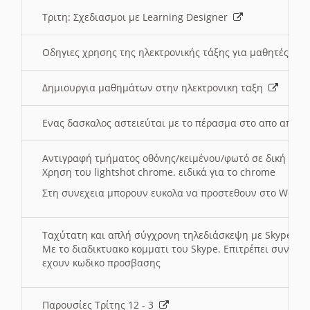
Τριτη: Σχεδιασμοι με Learning Designer
Οδηγιες χρησης της ηλεκτρονικής τάξης για μαθητές
Δημιουργια μαθημάτων στην ηλεκτρονικη ταξη
Ενας δασκαλος αστειεύται με το πέρασμα στο απο αποσ
Αντιγραφή τμήματος οθόνης/κειμένου/φωτό σε δική σας
Χρηση του lightshot chrome. ειδικά για το chrome
Στη συνεχεια μπορουν ευκολα να προστεθουν στο Word 
Ταχύτατη και απλή σύγχρονη τηλεδιάσκεψη με Skype
Με το διαδικτυακο κομματι του Skype. Επιτρέπει συνδε
εχουν κωδικο προσβασης
Παρουσίες Τρίτης 12 - 3