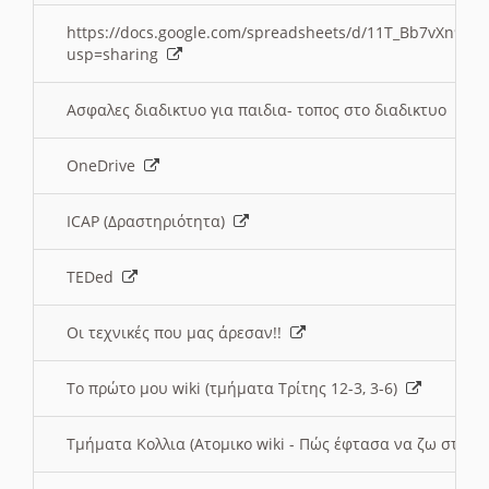
https://docs.google.com/spreadsheets/d/11T_Bb7vXn9
usp=sharing
Ασφαλες διαδικτυο για παιδια- τοπος στο διαδικτυο
OneDrive
ICAP (Δραστηριότητα)
TEDed
Οι τεχνικές που μας άρεσαν!!
Το πρώτο μου wiki (τμήματα Τρίτης 12-3, 3-6)
Τμήματα Κολλια (Ατομικο wiki - Πώς έφτασα να ζω στην 