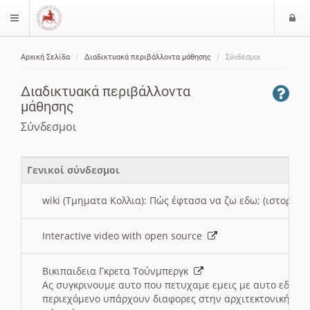
Ε
$langMenu
ί
Αρχική Σελίδα
Διαδικτυακά περιβάλλοντα μάθησης
Σύνδεσμοι
ο
ζήτηση
δ
Διαδικτυακά περιβάλλοντα
ο
μάθησης
ς
Σύνδεσμοι
Γενικοί σύνδεσμοι
wiki (Τμηματα Κολλια): Πώς έφτασα να ζω εδω; (ιστορια)
Interactive video with open source
Βικιπαιδεια Γκρετα Τούνμπεργκ
Ας συγκρινουμε αυτο που πετυχαμε εμεις με αυτο εδω το
περιεχόμενο υπάρχουν διαφορες στην αρχιτεκτονική της