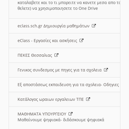
καταλαβετε και το τι μπορειτε να κανετε μεσα απο το σχο
θελετε) να χρησιμοποιησετε το One Drive
eclass.sch.gr Δημιουργία μαθημάτων
eClass - Εργασίες και ασκήσεις
ΠΕΚΕΣ Θεσσαλιας
Γενικος συνδεσμος με πηγες για τα σχολεια
Εξ αποστάσεως εκπαιδευση για τα σχολεια- Οδηγιες
Κατάλογος ωραιων εργαλειων ΤΠΕ
ΜΑΘΗΜΑΤΑ ΥΠΟΥΡΓΕΙΟΥ
Μαθαίνουμε ψηφιακά- διδάσκουμε ψηφιακά