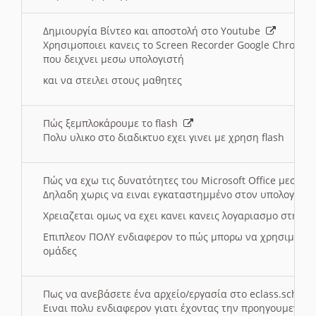
Δημιουργία Βίντεο και αποστολή στο Youtube
Χρησιμοποιει κανεις το Screen Recorder Google Chrome γ
που δειχνει μεσω υπολογιστή
και να στειλει στους μαθητες
Πώς ξεμπλοκάρουμε το flash
Πολυ υλικο στο διαδικτυο εχει γινει με χρηση flash
Πώς να εχω τις δυνατότητες του Microsoft Office μεσω 
Δηλαδη χωρις να ειναι εγκαταστημμένο στον υπολογιστή
Χρειαζεται ομως να εχει κανει κανεις λογαριασμο στη Mic
Επιπλεον ΠΟΛΥ ενδιαφερον το πώς μπορω να χρησιμοποι
ομάδες
Πως να ανεβάσετε ένα αρχείο/εργασία στο eclass.sch.gr
Ειναι πολυ ενδιαφερον γιατι έχοντας την προηγουμενη γ