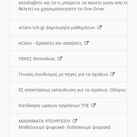
καταλαβετε και το τι μπορειτε να κανετε μεσα απο το σχο
θελετε) να χρησιμοποιησετε το One Drive
eclass.sch.gr Δημιουργία μαθημάτων
eClass - Εργασίες και ασκήσεις
ΠΕΚΕΣ Θεσσαλιας
Γενικος συνδεσμος με πηγες για τα σχολεια
Εξ αποστάσεως εκπαιδευση για τα σχολεια- Οδηγιες
Κατάλογος ωραιων εργαλειων ΤΠΕ
ΜΑΘΗΜΑΤΑ ΥΠΟΥΡΓΕΙΟΥ
Μαθαίνουμε ψηφιακά- διδάσκουμε ψηφιακά