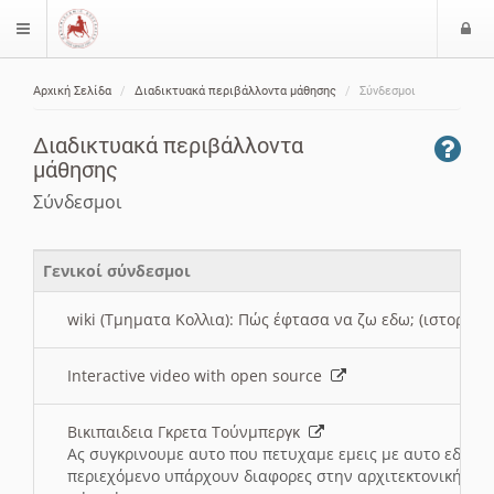
Ε
$langMenu
ί
Αρχική Σελίδα
Διαδικτυακά περιβάλλοντα μάθησης
Σύνδεσμοι
ο
ζήτηση
δ
Διαδικτυακά περιβάλλοντα
ο
μάθησης
ς
Σύνδεσμοι
Γενικοί σύνδεσμοι
wiki (Τμηματα Κολλια): Πώς έφτασα να ζω εδω; (ιστορια)
Interactive video with open source
Βικιπαιδεια Γκρετα Τούνμπεργκ
Ας συγκρινουμε αυτο που πετυχαμε εμεις με αυτο εδω το
περιεχόμενο υπάρχουν διαφορες στην αρχιτεκτονική της