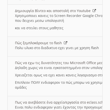
Δημιουργία Βίντεο και αποστολή στο Youtube
Χρησιμοποιει κανεις το Screen Recorder Google Chrome γ
που δειχνει μεσω υπολογιστή
και να στειλει στους μαθητες
Πώς ξεμπλοκάρουμε το flash
Πολυ υλικο στο διαδικτυο εχει γινει με χρηση flash
Πώς να εχω τις δυνατότητες του Microsoft Office μεσω 
Δηλαδη χωρις να ειναι εγκαταστημμένο στον υπολογιστή
Χρειαζεται ομως να εχει κανει κανεις λογαριασμο στη Mic
Επιπλεον ΠΟΛΥ ενδιαφερον το πώς μπορω να χρησιμοποι
ομάδες
Πως να ανεβάσετε ένα αρχείο/εργασία στο eclass.sch.gr
Ειναι πολυ ενδιαφερον γιατι έχοντας την προηγουμενη γ