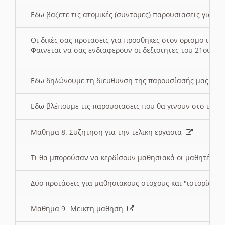
Εδω βαζετε τις ατομικές (συντομες) παρουσιασεις για κ
Οι δικές σας προτασεις για προσθηκες στον ορισμο της
Φαινεται να σας ενδιαφερουν οι δεξιοτητες του 21ου αι
Εδω δηλώνουμε τη διευθυνση της παρουσίασής μας στ
Εδω βλέπουμε τις παρουσιασεις που θα γινουν στο τμη
Μαθημα 8. Συζητηση για την τελικη εργασια
Τι θα μπορούσαν να κερδίσουν μαθησιακά οι μαθητές/τρ
Δύο προτάσεις για μαθησιακους στοχους και "ιστορία" μ
Μαθημα 9_ Μεικτη μαθηση