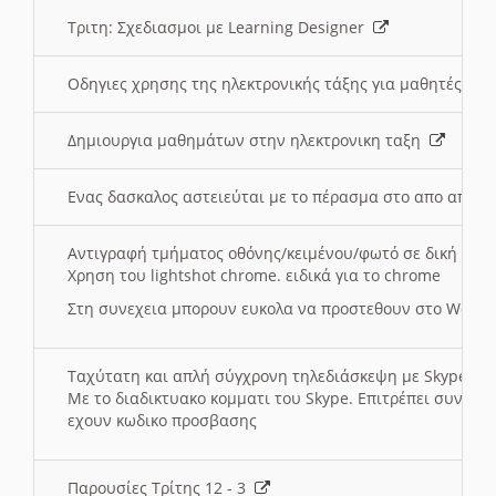
Τριτη: Σχεδιασμοι με Learning Designer
Οδηγιες χρησης της ηλεκτρονικής τάξης για μαθητές
Δημιουργια μαθημάτων στην ηλεκτρονικη ταξη
Ενας δασκαλος αστειεύται με το πέρασμα στο απο αποσ
Αντιγραφή τμήματος οθόνης/κειμένου/φωτό σε δική σας
Χρηση του lightshot chrome. ειδικά για το chrome
Στη συνεχεια μπορουν ευκολα να προστεθουν στο Word 
Ταχύτατη και απλή σύγχρονη τηλεδιάσκεψη με Skype
Με το διαδικτυακο κομματι του Skype. Επιτρέπει συνδε
εχουν κωδικο προσβασης
Παρουσίες Τρίτης 12 - 3