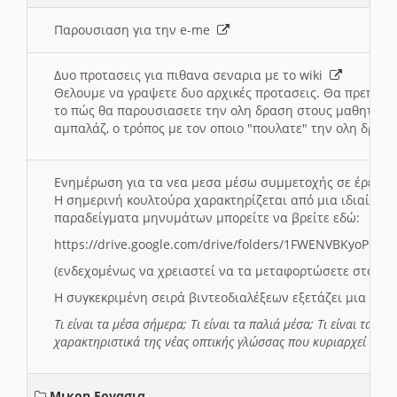
Παρουσιαση για την e-me
Δυο προτασεις για πιθανα σεναρια με το wiki
Θελουμε να γραψετε δυο αρχικές προτασεις. Θα πρεπει 
το πώς θα παρουσιασετε την ολη δραση στους μαθητες και
αμπαλάζ, ο τρόπος με τον οποιο "πουλατε" την ολη δραση
Ενημέρωση για τα νεα μεσα μέσω συμμετοχής σε έρευ
Η σημερινή κουλτούρα χαρακτηρίζεται από μια ιδιαίτερ
παραδείγματα μηνυμάτων μπορείτε να βρείτε εδώ:
https://drive.google.com/drive/folders/1FWENVBKyoPox
(ενδεχομένως να χρειαστεί να τα μεταφορτώσετε στο σύ
Η συγκεκριμένη σειρά βιντεοδιαλέξεων εξετάζει μια σε
Τι είναι τα μέσα σήμερα; Τι είναι τα παλιά μέσα; Τι είναι τα νέ
χαρακτηριστικά της νέας οπτικής γλώσσας που κυριαρχεί στη
Μικρη Εργασια