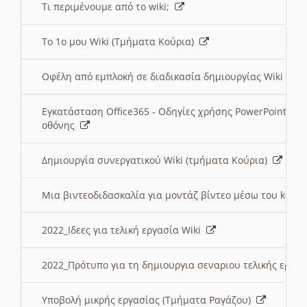
Τι περιμένουμε από το wiki;
Το 1ο μου Wiki (Τμήματα Κούρια)
Οφέλη από εμπλοκή σε διαδικασία δημιουργίας Wiki (Τ
Εγκατάσταση Office365 - Οδηγίες χρήσης PowerPoint γι
οθόνης
Δημιουργία συνεργατικού Wiki (τμήματα Κούρια)
Μια βιντεοδιδασκαλία για μοντάζ βίντεο μέσω του kden
2022_Ιδεες για τελική εργασία Wiki
2022_Πρότυπο για τη δημιουργια σεναριου τελικής εργα
Υποβολή μικρής εργασίας (Τμήματα Ραγάζου)