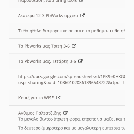
Παρουσιαση: Authoring tools
Δευτερα 12-3 PbWorks αρχικα
Τι θα ηθελα διαφορετικο σε αυτο το μαθημα- τι θα ηθελα
Τα Pbworks μας Τριτη 3-6
Τα Pbworks μας, Τετάρτη 3-6
https://docs.google.com/spreadsheets/d/1PK9eKHXGOJLZ
usp=sharing&ouid=108601020861396543722&rtpof=true
Κουιζ για το WISE
Ανθιμος Παλτατζιδης
Το μεγαλο βιντεο (πρωτη φορα, επρεπε να μαθει και το C
Το δευτερο (μικροτερο και με μεγαλυτερη εμπειρια τωρα)