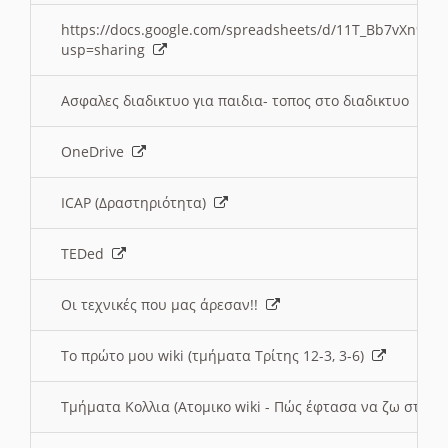
https://docs.google.com/spreadsheets/d/11T_Bb7vXn9
usp=sharing
Ασφαλες διαδικτυο για παιδια- τοπος στο διαδικτυο
OneDrive
ICAP (Δραστηριότητα)
TEDed
Οι τεχνικές που μας άρεσαν!!
Το πρώτο μου wiki (τμήματα Τρίτης 12-3, 3-6)
Τμήματα Κολλια (Ατομικο wiki - Πώς έφτασα να ζω στην 