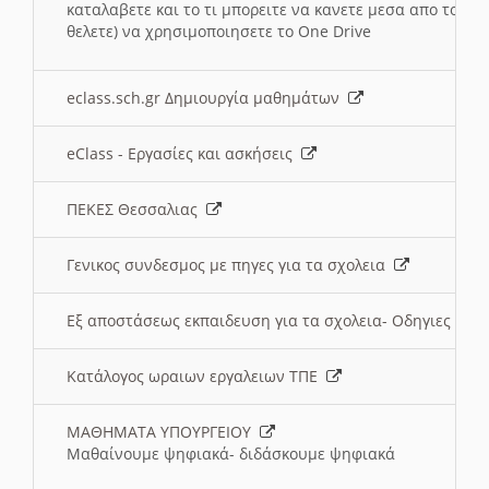
καταλαβετε και το τι μπορειτε να κανετε μεσα απο το σχο
θελετε) να χρησιμοποιησετε το One Drive
eclass.sch.gr Δημιουργία μαθημάτων
eClass - Εργασίες και ασκήσεις
ΠΕΚΕΣ Θεσσαλιας
Γενικος συνδεσμος με πηγες για τα σχολεια
Εξ αποστάσεως εκπαιδευση για τα σχολεια- Οδηγιες
Κατάλογος ωραιων εργαλειων ΤΠΕ
ΜΑΘΗΜΑΤΑ ΥΠΟΥΡΓΕΙΟΥ
Μαθαίνουμε ψηφιακά- διδάσκουμε ψηφιακά