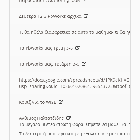
Παρουσιαση: Authoring tools
Δευτερα 12-3 PbWorks αρχικα
Τι θα ηθελα διαφορετικο σε αυτο το μαθημα- τι θα ηθελα
Τα Pbworks μας Τριτη 3-6
Τα Pbworks μας, Τετάρτη 3-6
https://docs.google.com/spreadsheets/d/1PK9eKHXGOJLZ
usp=sharing&ouid=108601020861396543722&rtpof=true
Κουιζ για το WISE
Ανθιμος Παλτατζιδης
Το μεγαλο βιντεο (πρωτη φορα, επρεπε να μαθει και το C
Το δευτερο (μικροτερο και με μεγαλυτερη εμπειρια τωρα)