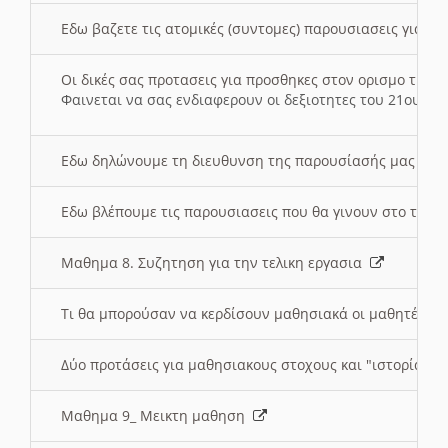
Εδω βαζετε τις ατομικές (συντομες) παρουσιασεις για κ
Οι δικές σας προτασεις για προσθηκες στον ορισμο της
Φαινεται να σας ενδιαφερουν οι δεξιοτητες του 21ου αι
Εδω δηλώνουμε τη διευθυνση της παρουσίασής μας στ
Εδω βλέπουμε τις παρουσιασεις που θα γινουν στο τμη
Μαθημα 8. Συζητηση για την τελικη εργασια
Τι θα μπορούσαν να κερδίσουν μαθησιακά οι μαθητές/τρ
Δύο προτάσεις για μαθησιακους στοχους και "ιστορία" μ
Μαθημα 9_ Μεικτη μαθηση