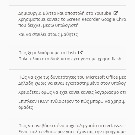
Δημιουργία Βίντεο και αποστολή στο Youtube
Χρησιμοποιει κανεις το Screen Recorder Google Chrome γ
που δειχνει μεσω υπολογιστή
και να στειλει στους μαθητες
Πώς ξεμπλοκάρουμε το flash
Πολυ υλικο στο διαδικτυο εχει γινει με χρηση flash
Πώς να εχω τις δυνατότητες του Microsoft Office μεσω 
Δηλαδη χωρις να ειναι εγκαταστημμένο στον υπολογιστή
Χρειαζεται ομως να εχει κανει κανεις λογαριασμο στη Mic
Επιπλεον ΠΟΛΥ ενδιαφερον το πώς μπορω να χρησιμοποι
ομάδες
Πως να ανεβάσετε ένα αρχείο/εργασία στο eclass.sch.gr
Ειναι πολυ ενδιαφερον γιατι έχοντας την προηγουμενη γ