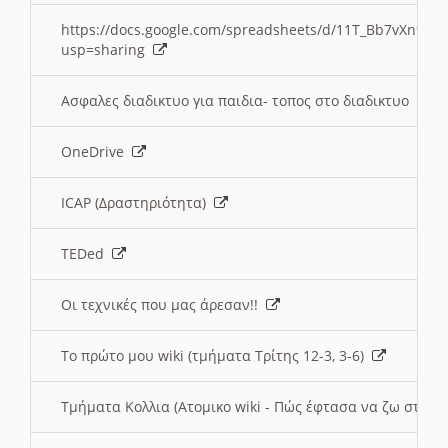
https://docs.google.com/spreadsheets/d/11T_Bb7vXn9
usp=sharing
Ασφαλες διαδικτυο για παιδια- τοπος στο διαδικτυο
OneDrive
ICAP (Δραστηριότητα)
TEDed
Οι τεχνικές που μας άρεσαν!!
Το πρώτο μου wiki (τμήματα Τρίτης 12-3, 3-6)
Τμήματα Κολλια (Ατομικο wiki - Πώς έφτασα να ζω στην 