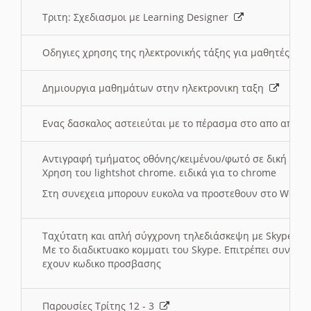
Τριτη: Σχεδιασμοι με Learning Designer
Οδηγιες χρησης της ηλεκτρονικής τάξης για μαθητές
Δημιουργια μαθημάτων στην ηλεκτρονικη ταξη
Ενας δασκαλος αστειεύται με το πέρασμα στο απο αποσ
Αντιγραφή τμήματος οθόνης/κειμένου/φωτό σε δική σας
Χρηση του lightshot chrome. ειδικά για το chrome
Στη συνεχεια μπορουν ευκολα να προστεθουν στο Word 
Ταχύτατη και απλή σύγχρονη τηλεδιάσκεψη με Skype
Με το διαδικτυακο κομματι του Skype. Επιτρέπει συνδε
εχουν κωδικο προσβασης
Παρουσίες Τρίτης 12 - 3