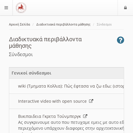
Ε
$langMenu
ί
Αρχική Σελίδα
Διαδικτυακά περιβάλλοντα μάθησης
Σύνδεσμοι
ο
ζήτηση
δ
Διαδικτυακά περιβάλλοντα
ο
μάθησης
ς
Σύνδεσμοι
Γενικοί σύνδεσμοι
wiki (Τμηματα Κολλια): Πώς έφτασα να ζω εδω; (ιστορια)
Interactive video with open source
Βικιπαιδεια Γκρετα Τούνμπεργκ
Ας συγκρινουμε αυτο που πετυχαμε εμεις με αυτο εδω το
περιεχόμενο υπάρχουν διαφορες στην αρχιτεκτονική της