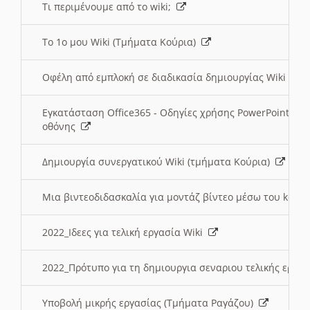
Τι περιμένουμε από το wiki;
Το 1ο μου Wiki (Τμήματα Κούρια)
Οφέλη από εμπλοκή σε διαδικασία δημιουργίας Wiki (Τ
Εγκατάσταση Office365 - Οδηγίες χρήσης PowerPoint γι
οθόνης
Δημιουργία συνεργατικού Wiki (τμήματα Κούρια)
Μια βιντεοδιδασκαλία για μοντάζ βίντεο μέσω του kden
2022_Ιδεες για τελική εργασία Wiki
2022_Πρότυπο για τη δημιουργια σεναριου τελικής εργα
Υποβολή μικρής εργασίας (Τμήματα Ραγάζου)