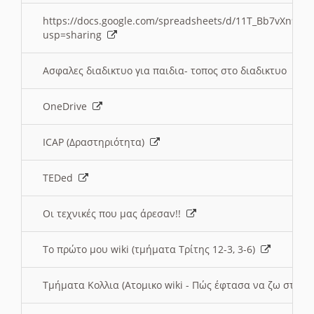
https://docs.google.com/spreadsheets/d/11T_Bb7vXn9
usp=sharing
Ασφαλες διαδικτυο για παιδια- τοπος στο διαδικτυο
OneDrive
ICAP (Δραστηριότητα)
TEDed
Οι τεχνικές που μας άρεσαν!!
Το πρώτο μου wiki (τμήματα Τρίτης 12-3, 3-6)
Τμήματα Κολλια (Ατομικο wiki - Πώς έφτασα να ζω στην 