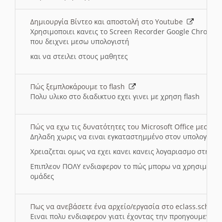
Δημιουργία Βίντεο και αποστολή στο Youtube
Χρησιμοποιει κανεις το Screen Recorder Google Chrome γ
που δειχνει μεσω υπολογιστή
και να στειλει στους μαθητες
Πώς ξεμπλοκάρουμε το flash
Πολυ υλικο στο διαδικτυο εχει γινει με χρηση flash
Πώς να εχω τις δυνατότητες του Microsoft Office μεσω 
Δηλαδη χωρις να ειναι εγκαταστημμένο στον υπολογιστή
Χρειαζεται ομως να εχει κανει κανεις λογαριασμο στη Mic
Επιπλεον ΠΟΛΥ ενδιαφερον το πώς μπορω να χρησιμοποι
ομάδες
Πως να ανεβάσετε ένα αρχείο/εργασία στο eclass.sch.gr
Ειναι πολυ ενδιαφερον γιατι έχοντας την προηγουμενη γ