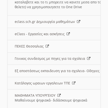
καταλαβετε και το τι μπορειτε να κανετε μεσα απο το σχο
θελετε) να χρησιμοποιησετε το One Drive
eclass.sch.gr Δημιουργία μαθημάτων
eClass - Εργασίες και ασκήσεις
ΠΕΚΕΣ Θεσσαλιας
Γενικος συνδεσμος με πηγες για τα σχολεια
Εξ αποστάσεως εκπαιδευση για τα σχολεια- Οδηγιες
Κατάλογος ωραιων εργαλειων ΤΠΕ
ΜΑΘΗΜΑΤΑ ΥΠΟΥΡΓΕΙΟΥ
Μαθαίνουμε ψηφιακά- διδάσκουμε ψηφιακά