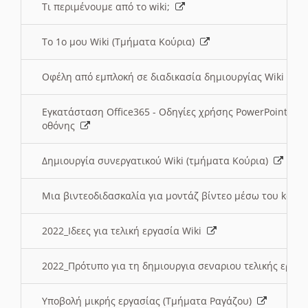
Τι περιμένουμε από το wiki;
Το 1ο μου Wiki (Τμήματα Κούρια)
Οφέλη από εμπλοκή σε διαδικασία δημιουργίας Wiki (Τ
Εγκατάσταση Office365 - Οδηγίες χρήσης PowerPoint γι
οθόνης
Δημιουργία συνεργατικού Wiki (τμήματα Κούρια)
Μια βιντεοδιδασκαλία για μοντάζ βίντεο μέσω του kden
2022_Ιδεες για τελική εργασία Wiki
2022_Πρότυπο για τη δημιουργια σεναριου τελικής εργα
Υποβολή μικρής εργασίας (Τμήματα Ραγάζου)