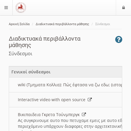
Ε
$langMenu
ί
Αρχική Σελίδα
Διαδικτυακά περιβάλλοντα μάθησης
Σύνδεσμοι
ο
ζήτηση
δ
Διαδικτυακά περιβάλλοντα
ο
μάθησης
ς
Σύνδεσμοι
Γενικοί σύνδεσμοι
wiki (Τμηματα Κολλια): Πώς έφτασα να ζω εδω; (ιστορια)
Interactive video with open source
Βικιπαιδεια Γκρετα Τούνμπεργκ
Ας συγκρινουμε αυτο που πετυχαμε εμεις με αυτο εδω το
περιεχόμενο υπάρχουν διαφορες στην αρχιτεκτονική της