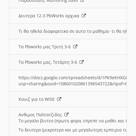
Παρουσιαση: Authoring tools
Δευτερα 12-3 PbWorks αρχικα
Τι θα ηθελα διαφορετικο σε αυτο το μαθημα- τι θα ηθελα
Τα Pbworks μας Τριτη 3-6
Τα Pbworks μας, Τετάρτη 3-6
https://docs.google.com/spreadsheets/d/1PK9eKHXGOJLZ
usp=sharing&ouid=108601020861396543722&rtpof=true
Κουιζ για το WISE
Ανθιμος Παλτατζιδης
Το μεγαλο βιντεο (πρωτη φορα, επρεπε να μαθει και το C
Το δευτερο (μικροτερο και με μεγαλυτερη εμπειρια τωρα)