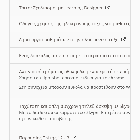
Τριτη: Σχεδιασμοι με Learning Designer
Οδηγιες χρησης της ηλεκτρονικής τάξης για μαθητές
Δημιουργια μαθημάτων στην ηλεκτρονικη ταξη
Ενας δασκαλος αστειεύται με το πέρασμα στο απο αποσ
Αντιγραφή τμήματος οθόνης/κειμένου/φωτό σε δική σας
Χρηση του lightshot chrome. ειδικά για το chrome
Στη συνεχεια μπορουν ευκολα να προστεθουν στο Word 
Ταχύτατη και απλή σύγχρονη τηλεδιάσκεψη με Skype
Με το διαδικτυακο κομματι του Skype. Επιτρέπει συνδε
εχουν κωδικο προσβασης
Παρουσίες Τρίτης 12 - 3