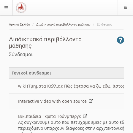
Ε
$langMenu
ί
Αρχική Σελίδα
Διαδικτυακά περιβάλλοντα μάθησης
Σύνδεσμοι
ο
ζήτηση
δ
Διαδικτυακά περιβάλλοντα
ο
μάθησης
ς
Σύνδεσμοι
Γενικοί σύνδεσμοι
wiki (Τμηματα Κολλια): Πώς έφτασα να ζω εδω; (ιστορια)
Interactive video with open source
Βικιπαιδεια Γκρετα Τούνμπεργκ
Ας συγκρινουμε αυτο που πετυχαμε εμεις με αυτο εδω το
περιεχόμενο υπάρχουν διαφορες στην αρχιτεκτονική της