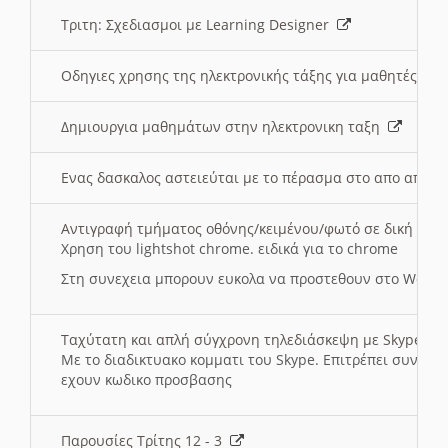
Τριτη: Σχεδιασμοι με Learning Designer
Οδηγιες χρησης της ηλεκτρονικής τάξης για μαθητές
Δημιουργια μαθημάτων στην ηλεκτρονικη ταξη
Ενας δασκαλος αστειεύται με το πέρασμα στο απο αποσ
Αντιγραφή τμήματος οθόνης/κειμένου/φωτό σε δική σας
Χρηση του lightshot chrome. ειδικά για το chrome
Στη συνεχεια μπορουν ευκολα να προστεθουν στο Word 
Ταχύτατη και απλή σύγχρονη τηλεδιάσκεψη με Skype
Με το διαδικτυακο κομματι του Skype. Επιτρέπει συνδε
εχουν κωδικο προσβασης
Παρουσίες Τρίτης 12 - 3