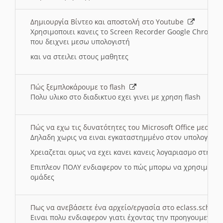
Δημιουργία Βίντεο και αποστολή στο Youtube
Χρησιμοποιει κανεις το Screen Recorder Google Chrome γ
που δειχνει μεσω υπολογιστή
και να στειλει στους μαθητες
Πώς ξεμπλοκάρουμε το flash
Πολυ υλικο στο διαδικτυο εχει γινει με χρηση flash
Πώς να εχω τις δυνατότητες του Microsoft Office μεσω 
Δηλαδη χωρις να ειναι εγκαταστημμένο στον υπολογιστή
Χρειαζεται ομως να εχει κανει κανεις λογαριασμο στη Mic
Επιπλεον ΠΟΛΥ ενδιαφερον το πώς μπορω να χρησιμοποι
ομάδες
Πως να ανεβάσετε ένα αρχείο/εργασία στο eclass.sch.gr
Ειναι πολυ ενδιαφερον γιατι έχοντας την προηγουμενη γ