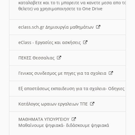
καταλαβετε και το τι μπορειτε να κανετε μεσα απο το σχο
θελετε) να χρησιμοποιησετε το One Drive
eclass.sch.gr Δημιουργία μαθημάτων
eClass - Εργασίες και ασκήσεις
ΠΕΚΕΣ Θεσσαλιας
Γενικος συνδεσμος με πηγες για τα σχολεια
Εξ αποστάσεως εκπαιδευση για τα σχολεια- Οδηγιες
Κατάλογος ωραιων εργαλειων ΤΠΕ
ΜΑΘΗΜΑΤΑ ΥΠΟΥΡΓΕΙΟΥ
Μαθαίνουμε ψηφιακά- διδάσκουμε ψηφιακά