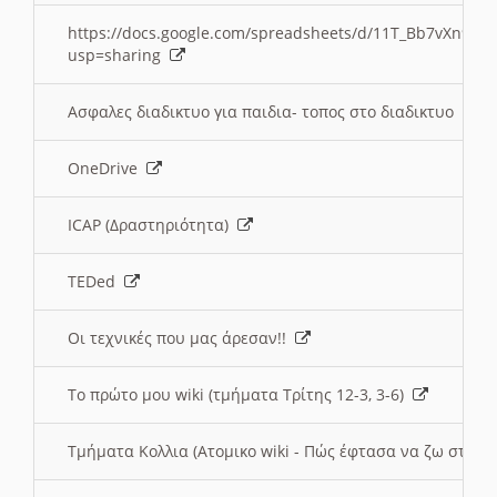
https://docs.google.com/spreadsheets/d/11T_Bb7vXn9
usp=sharing
Ασφαλες διαδικτυο για παιδια- τοπος στο διαδικτυο
OneDrive
ICAP (Δραστηριότητα)
TEDed
Οι τεχνικές που μας άρεσαν!!
Το πρώτο μου wiki (τμήματα Τρίτης 12-3, 3-6)
Τμήματα Κολλια (Ατομικο wiki - Πώς έφτασα να ζω στην 