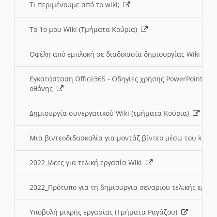
Τι περιμένουμε από το wiki;
Το 1ο μου Wiki (Τμήματα Κούρια)
Οφέλη από εμπλοκή σε διαδικασία δημιουργίας Wiki (Τ
Εγκατάσταση Office365 - Οδηγίες χρήσης PowerPoint γι
οθόνης
Δημιουργία συνεργατικού Wiki (τμήματα Κούρια)
Μια βιντεοδιδασκαλία για μοντάζ βίντεο μέσω του kden
2022_Ιδεες για τελική εργασία Wiki
2022_Πρότυπο για τη δημιουργια σεναριου τελικής εργα
Υποβολή μικρής εργασίας (Τμήματα Ραγάζου)