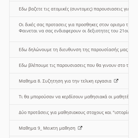
Εδω βαζετε τις ατομικές (συντομες) παρουσιασεις για κ
Οι δικές σας προτασεις για προσθηκες στον ορισμο της
Φαινεται να σας ενδιαφερουν οι δεξιοτητες του 21ου αι
Εδω δηλώνουμε τη διευθυνση της παρουσίασής μας στ
Εδω βλέπουμε τις παρουσιασεις που θα γινουν στο τμη
Μαθημα 8. Συζητηση για την τελικη εργασια
Τι θα μπορούσαν να κερδίσουν μαθησιακά οι μαθητές/τρ
Δύο προτάσεις για μαθησιακους στοχους και "ιστορία" μ
Μαθημα 9_ Μεικτη μαθηση