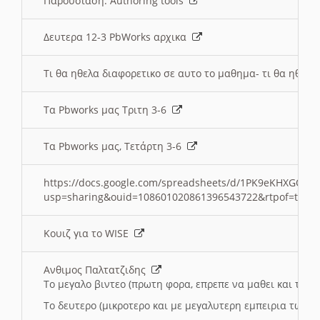
Παρουσιαση: Authoring tools
Δευτερα 12-3 PbWorks αρχικα
Τι θα ηθελα διαφορετικο σε αυτο το μαθημα- τι θα ηθελα
Τα Pbworks μας Τριτη 3-6
Τα Pbworks μας, Τετάρτη 3-6
https://docs.google.com/spreadsheets/d/1PK9eKHXGOJLZ
usp=sharing&ouid=108601020861396543722&rtpof=true
Κουιζ για το WISE
Ανθιμος Παλτατζιδης
Το μεγαλο βιντεο (πρωτη φορα, επρεπε να μαθει και το C
Το δευτερο (μικροτερο και με μεγαλυτερη εμπειρια τωρα)