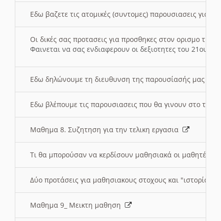
Εδω βαζετε τις ατομικές (συντομες) παρουσιασεις για κ
Οι δικές σας προτασεις για προσθηκες στον ορισμο της
Φαινεται να σας ενδιαφερουν οι δεξιοτητες του 21ου αι
Εδω δηλώνουμε τη διευθυνση της παρουσίασής μας στ
Εδω βλέπουμε τις παρουσιασεις που θα γινουν στο τμη
Μαθημα 8. Συζητηση για την τελικη εργασια
Τι θα μπορούσαν να κερδίσουν μαθησιακά οι μαθητές/τρ
Δύο προτάσεις για μαθησιακους στοχους και "ιστορία" μ
Μαθημα 9_ Μεικτη μαθηση