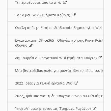
Τι περιμένουμε από το wiki;
Το 1ο μου Wiki (Τμήματα Κούρια)
Οφέλη από εμπλοκή σε διαδικασία δημιουργίας Wiki (Τ
Εγκατάσταση Office365 - Οδηγίες χρήσης PowerPoint γι
οθόνης
Δημιουργία συνεργατικού Wiki (τμήματα Κούρια)
Μια βιντεοδιδασκαλία για μοντάζ βίντεο μέσω του kden
2022_Ιδεες για τελική εργασία Wiki
2022_Πρότυπο για τη δημιουργια σεναριου τελικής εργα
Υποβολή μικρής εργασίας (Τμήματα Ραγάζου)