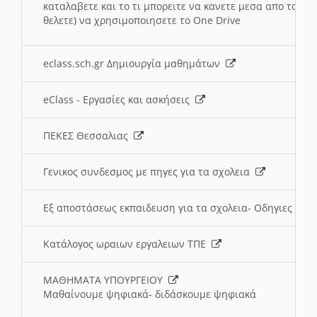
καταλαβετε και το τι μπορειτε να κανετε μεσα απο το σχο
θελετε) να χρησιμοποιησετε το One Drive
eclass.sch.gr Δημιουργία μαθημάτων
eClass - Εργασίες και ασκήσεις
ΠΕΚΕΣ Θεσσαλιας
Γενικος συνδεσμος με πηγες για τα σχολεια
Εξ αποστάσεως εκπαιδευση για τα σχολεια- Οδηγιες
Κατάλογος ωραιων εργαλειων ΤΠΕ
ΜΑΘΗΜΑΤΑ ΥΠΟΥΡΓΕΙΟΥ
Μαθαίνουμε ψηφιακά- διδάσκουμε ψηφιακά