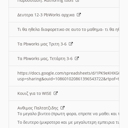
Παρουσιαση: Authoring tools
Δευτερα 12-3 PbWorks αρχικα
Τι θα ηθελα διαφορετικο σε αυτο το μαθημα- τι θα ηθελα
Τα Pbworks μας Τριτη 3-6
Τα Pbworks μας, Τετάρτη 3-6
https://docs.google.com/spreadsheets/d/1PK9eKHXGOJLZ
usp=sharing&ouid=108601020861396543722&rtpof=true
Κουιζ για το WISE
Ανθιμος Παλτατζιδης
Το μεγαλο βιντεο (πρωτη φορα, επρεπε να μαθει και το C
Το δευτερο (μικροτερο και με μεγαλυτερη εμπειρια τωρα)