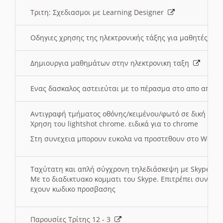
Τριτη: Σχεδιασμοι με Learning Designer
Οδηγιες χρησης της ηλεκτρονικής τάξης για μαθητές
Δημιουργια μαθημάτων στην ηλεκτρονικη ταξη
Ενας δασκαλος αστειεύται με το πέρασμα στο απο αποσ
Αντιγραφή τμήματος οθόνης/κειμένου/φωτό σε δική σας
Χρηση του lightshot chrome. ειδικά για το chrome
Στη συνεχεια μπορουν ευκολα να προστεθουν στο Word 
Ταχύτατη και απλή σύγχρονη τηλεδιάσκεψη με Skype
Με το διαδικτυακο κομματι του Skype. Επιτρέπει συνδε
εχουν κωδικο προσβασης
Παρουσίες Τρίτης 12 - 3