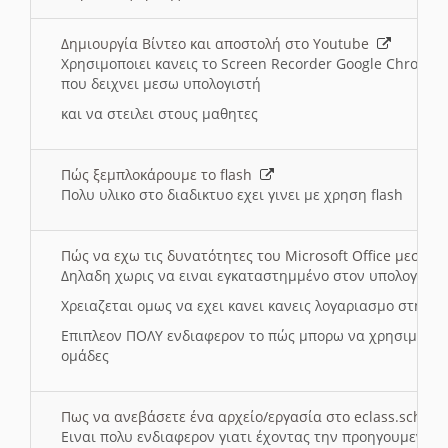
Δημιουργία Βίντεο και αποστολή στο Youtube
Χρησιμοποιει κανεις το Screen Recorder Google Chrome γ
που δειχνει μεσω υπολογιστή
και να στειλει στους μαθητες
Πώς ξεμπλοκάρουμε το flash
Πολυ υλικο στο διαδικτυο εχει γινει με χρηση flash
Πώς να εχω τις δυνατότητες του Microsoft Office μεσω 
Δηλαδη χωρις να ειναι εγκαταστημμένο στον υπολογιστή
Χρειαζεται ομως να εχει κανει κανεις λογαριασμο στη Mic
Επιπλεον ΠΟΛΥ ενδιαφερον το πώς μπορω να χρησιμοποι
ομάδες
Πως να ανεβάσετε ένα αρχείο/εργασία στο eclass.sch.gr
Ειναι πολυ ενδιαφερον γιατι έχοντας την προηγουμενη γ