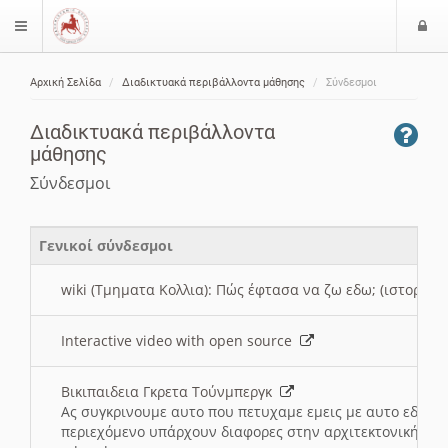
Ε
$langMenu
ί
Αρχική Σελίδα
Διαδικτυακά περιβάλλοντα μάθησης
Σύνδεσμοι
ο
ζήτηση
δ
Διαδικτυακά περιβάλλοντα
ο
μάθησης
ς
Σύνδεσμοι
Γενικοί σύνδεσμοι
wiki (Τμηματα Κολλια): Πώς έφτασα να ζω εδω; (ιστορια)
Interactive video with open source
Βικιπαιδεια Γκρετα Τούνμπεργκ
Ας συγκρινουμε αυτο που πετυχαμε εμεις με αυτο εδω το
περιεχόμενο υπάρχουν διαφορες στην αρχιτεκτονική της