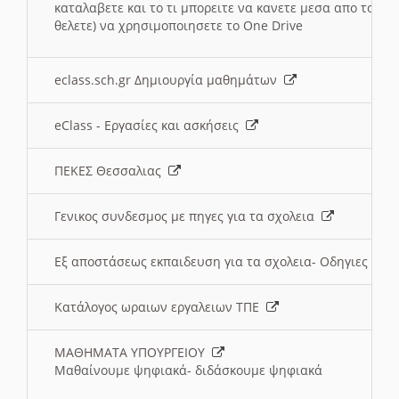
καταλαβετε και το τι μπορειτε να κανετε μεσα απο το σχο
θελετε) να χρησιμοποιησετε το One Drive
eclass.sch.gr Δημιουργία μαθημάτων
eClass - Εργασίες και ασκήσεις
ΠΕΚΕΣ Θεσσαλιας
Γενικος συνδεσμος με πηγες για τα σχολεια
Εξ αποστάσεως εκπαιδευση για τα σχολεια- Οδηγιες
Κατάλογος ωραιων εργαλειων ΤΠΕ
ΜΑΘΗΜΑΤΑ ΥΠΟΥΡΓΕΙΟΥ
Μαθαίνουμε ψηφιακά- διδάσκουμε ψηφιακά