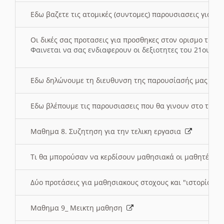
Εδω βαζετε τις ατομικές (συντομες) παρουσιασεις για κ
Οι δικές σας προτασεις για προσθηκες στον ορισμο της
Φαινεται να σας ενδιαφερουν οι δεξιοτητες του 21ου αι
Εδω δηλώνουμε τη διευθυνση της παρουσίασής μας στ
Εδω βλέπουμε τις παρουσιασεις που θα γινουν στο τμη
Μαθημα 8. Συζητηση για την τελικη εργασια
Τι θα μπορούσαν να κερδίσουν μαθησιακά οι μαθητές/τρ
Δύο προτάσεις για μαθησιακους στοχους και "ιστορία" μ
Μαθημα 9_ Μεικτη μαθηση