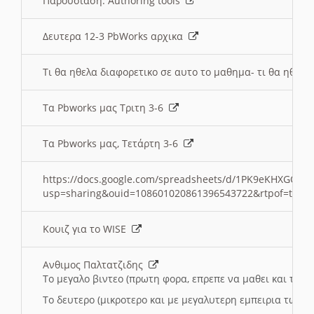
Παρουσιαση: Authoring tools
Δευτερα 12-3 PbWorks αρχικα
Τι θα ηθελα διαφορετικο σε αυτο το μαθημα- τι θα ηθελα
Τα Pbworks μας Τριτη 3-6
Τα Pbworks μας, Τετάρτη 3-6
https://docs.google.com/spreadsheets/d/1PK9eKHXGOJLZ
usp=sharing&ouid=108601020861396543722&rtpof=true
Κουιζ για το WISE
Ανθιμος Παλτατζιδης
Το μεγαλο βιντεο (πρωτη φορα, επρεπε να μαθει και το C
Το δευτερο (μικροτερο και με μεγαλυτερη εμπειρια τωρα)