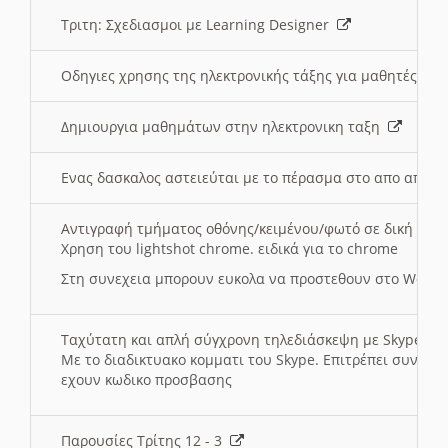
Τριτη: Σχεδιασμοι με Learning Designer
Οδηγιες χρησης της ηλεκτρονικής τάξης για μαθητές
Δημιουργια μαθημάτων στην ηλεκτρονικη ταξη
Ενας δασκαλος αστειεύται με το πέρασμα στο απο αποσ
Αντιγραφή τμήματος οθόνης/κειμένου/φωτό σε δική σας
Χρηση του lightshot chrome. ειδικά για το chrome
Στη συνεχεια μπορουν ευκολα να προστεθουν στο Word 
Ταχύτατη και απλή σύγχρονη τηλεδιάσκεψη με Skype
Με το διαδικτυακο κομματι του Skype. Επιτρέπει συνδε
εχουν κωδικο προσβασης
Παρουσίες Τρίτης 12 - 3