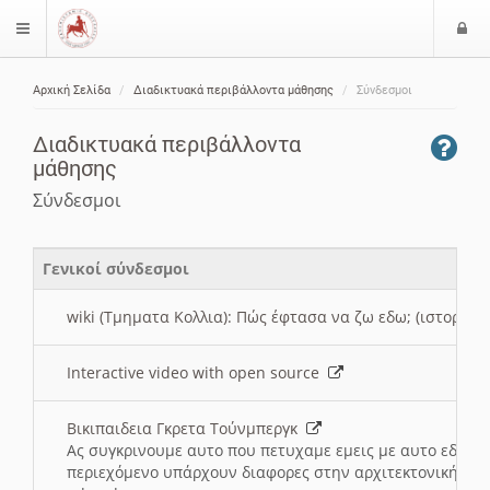
Ε
$langMenu
ί
Αρχική Σελίδα
Διαδικτυακά περιβάλλοντα μάθησης
Σύνδεσμοι
ο
ζήτηση
δ
Διαδικτυακά περιβάλλοντα
ο
μάθησης
ς
Σύνδεσμοι
Γενικοί σύνδεσμοι
wiki (Τμηματα Κολλια): Πώς έφτασα να ζω εδω; (ιστορια)
Interactive video with open source
Βικιπαιδεια Γκρετα Τούνμπεργκ
Ας συγκρινουμε αυτο που πετυχαμε εμεις με αυτο εδω το
περιεχόμενο υπάρχουν διαφορες στην αρχιτεκτονική της