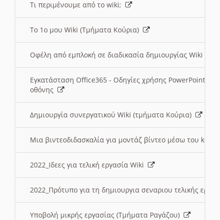
Τι περιμένουμε από το wiki;
Το 1ο μου Wiki (Τμήματα Κούρια)
Οφέλη από εμπλοκή σε διαδικασία δημιουργίας Wiki (Τ
Εγκατάσταση Office365 - Οδηγίες χρήσης PowerPoint γι
οθόνης
Δημιουργία συνεργατικού Wiki (τμήματα Κούρια)
Μια βιντεοδιδασκαλία για μοντάζ βίντεο μέσω του kden
2022_Ιδεες για τελική εργασία Wiki
2022_Πρότυπο για τη δημιουργια σεναριου τελικής εργα
Υποβολή μικρής εργασίας (Τμήματα Ραγάζου)