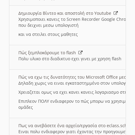
Δημιουργία Βίντεο και αποστολή στο Youtube
Χρησιμοποιει κανεις το Screen Recorder Google Chrome γ
που δειχνει μεσω υπολογιστή
και να στειλει στους μαθητες
Πώς ξεμπλοκάρουμε το flash
Πολυ υλικο στο διαδικτυο εχει γινει με χρηση flash
Πώς να εχω τις δυνατότητες του Microsoft Office μεσω 
Δηλαδη χωρις να ειναι εγκαταστημμένο στον υπολογιστή
Χρειαζεται ομως να εχει κανει κανεις λογαριασμο στη Mic
Επιπλεον ΠΟΛΥ ενδιαφερον το πώς μπορω να χρησιμοποι
ομάδες
Πως να ανεβάσετε ένα αρχείο/εργασία στο eclass.sch.gr
Ειναι πολυ ενδιαφερον γιατι έχοντας την προηγουμενη γ