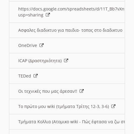
https://docs.google.com/spreadsheets/d/11T_Bb7vXn9
usp=sharing
Ασφαλες διαδικτυο για παιδια- τοπος στο διαδικτυο
OneDrive
ICAP (Δραστηριότητα)
TEDed
Οι τεχνικές που μας άρεσαν!!
Το πρώτο μου wiki (τμήματα Τρίτης 12-3, 3-6)
Τμήματα Κολλια (Ατομικο wiki - Πώς έφτασα να ζω στην 