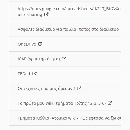
https://docs.google.com/spreadsheets/d/11T_Bb7vXn9
usp=sharing
Ασφαλες διαδικτυο για παιδια- τοπος στο διαδικτυο
OneDrive
ICAP (Δραστηριότητα)
TEDed
Οι τεχνικές που μας άρεσαν!!
Το πρώτο μου wiki (τμήματα Τρίτης 12-3, 3-6)
Τμήματα Κολλια (Ατομικο wiki - Πώς έφτασα να ζω στην 