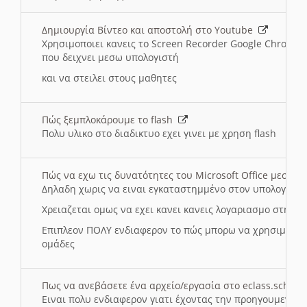
Δημιουργία Βίντεο και αποστολή στο Youtube
Χρησιμοποιει κανεις το Screen Recorder Google Chrome γ
που δειχνει μεσω υπολογιστή
και να στειλει στους μαθητες
Πώς ξεμπλοκάρουμε το flash
Πολυ υλικο στο διαδικτυο εχει γινει με χρηση flash
Πώς να εχω τις δυνατότητες του Microsoft Office μεσω 
Δηλαδη χωρις να ειναι εγκαταστημμένο στον υπολογιστή
Χρειαζεται ομως να εχει κανει κανεις λογαριασμο στη Mic
Επιπλεον ΠΟΛΥ ενδιαφερον το πώς μπορω να χρησιμοποι
ομάδες
Πως να ανεβάσετε ένα αρχείο/εργασία στο eclass.sch.gr
Ειναι πολυ ενδιαφερον γιατι έχοντας την προηγουμενη γ