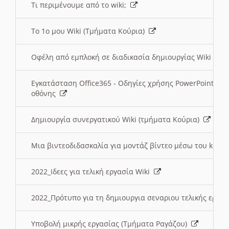
Τι περιμένουμε από το wiki;
Το 1ο μου Wiki (Τμήματα Κούρια)
Οφέλη από εμπλοκή σε διαδικασία δημιουργίας Wiki (Τ
Εγκατάσταση Office365 - Οδηγίες χρήσης PowerPoint γι
οθόνης
Δημιουργία συνεργατικού Wiki (τμήματα Κούρια)
Μια βιντεοδιδασκαλία για μοντάζ βίντεο μέσω του kden
2022_Ιδεες για τελική εργασία Wiki
2022_Πρότυπο για τη δημιουργια σεναριου τελικής εργα
Υποβολή μικρής εργασίας (Τμήματα Ραγάζου)