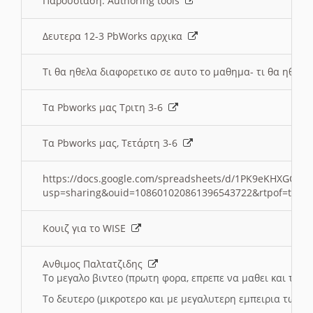
Παρουσιαση: Authoring tools
Δευτερα 12-3 PbWorks αρχικα
Τι θα ηθελα διαφορετικο σε αυτο το μαθημα- τι θα ηθελα
Τα Pbworks μας Τριτη 3-6
Τα Pbworks μας, Τετάρτη 3-6
https://docs.google.com/spreadsheets/d/1PK9eKHXGOJLZ
usp=sharing&ouid=108601020861396543722&rtpof=true
Κουιζ για το WISE
Ανθιμος Παλτατζιδης
Το μεγαλο βιντεο (πρωτη φορα, επρεπε να μαθει και το C
Το δευτερο (μικροτερο και με μεγαλυτερη εμπειρια τωρα)