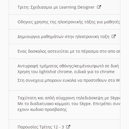
Τριτη: Σχεδιασμοι με Learning Designer
Οδηγιες χρησης της ηλεκτρονικής τάξης για μαθητές
Δημιουργια μαθημάτων στην ηλεκτρονικη ταξη
Ενας δασκαλος αστειεύται με το πέρασμα στο απο αποσ
Αντιγραφή τμήματος οθόνης/κειμένου/φωτό σε δική σας
Χρηση του lightshot chrome. ειδικά για το chrome
Στη συνεχεια μπορουν ευκολα να προστεθουν στο Word 
Ταχύτατη και απλή σύγχρονη τηλεδιάσκεψη με Skype
Με το διαδικτυακο κομματι του Skype. Επιτρέπει συνδε
εχουν κωδικο προσβασης
Παρουσίες Τρίτης 12 - 3