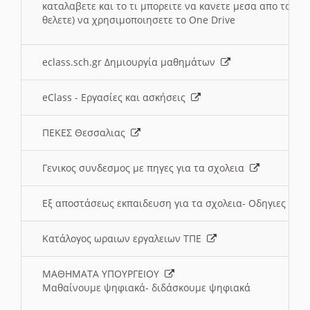
καταλαβετε και το τι μπορειτε να κανετε μεσα απο το σχο
θελετε) να χρησιμοποιησετε το One Drive
eclass.sch.gr Δημιουργία μαθημάτων
eClass - Εργασίες και ασκήσεις
ΠΕΚΕΣ Θεσσαλιας
Γενικος συνδεσμος με πηγες για τα σχολεια
Εξ αποστάσεως εκπαιδευση για τα σχολεια- Οδηγιες
Κατάλογος ωραιων εργαλειων ΤΠΕ
ΜΑΘΗΜΑΤΑ ΥΠΟΥΡΓΕΙΟΥ
Μαθαίνουμε ψηφιακά- διδάσκουμε ψηφιακά