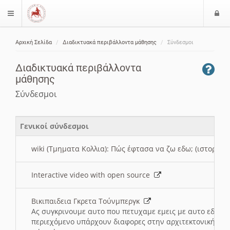
Ε
$langMenu
ί
Αρχική Σελίδα
Διαδικτυακά περιβάλλοντα μάθησης
Σύνδεσμοι
ο
ζήτηση
δ
Διαδικτυακά περιβάλλοντα
ο
μάθησης
ς
Σύνδεσμοι
Γενικοί σύνδεσμοι
wiki (Τμηματα Κολλια): Πώς έφτασα να ζω εδω; (ιστορια)
Interactive video with open source
Βικιπαιδεια Γκρετα Τούνμπεργκ
Ας συγκρινουμε αυτο που πετυχαμε εμεις με αυτο εδω το
περιεχόμενο υπάρχουν διαφορες στην αρχιτεκτονική της