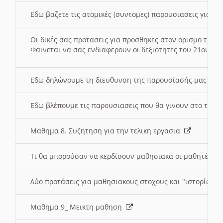
Εδω βαζετε τις ατομικές (συντομες) παρουσιασεις για κ
Οι δικές σας προτασεις για προσθηκες στον ορισμο της
Φαινεται να σας ενδιαφερουν οι δεξιοτητες του 21ου αι
Εδω δηλώνουμε τη διευθυνση της παρουσίασής μας στ
Εδω βλέπουμε τις παρουσιασεις που θα γινουν στο τμη
Μαθημα 8. Συζητηση για την τελικη εργασια
Τι θα μπορούσαν να κερδίσουν μαθησιακά οι μαθητές/τρ
Δύο προτάσεις για μαθησιακους στοχους και "ιστορία" μ
Μαθημα 9_ Μεικτη μαθηση