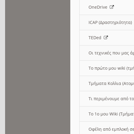
OneDrive
ICAP (Δραστηριότητα
TEDed
Οι τεχνικές που μας 
Το πρώτο μου wiki (τμ
Τμήματα Κολλια (Ατομ
Τι περιμένουμε από το
Το 1ο μου Wiki (Τμήμ
Οφέλη από εμπλοκή σε