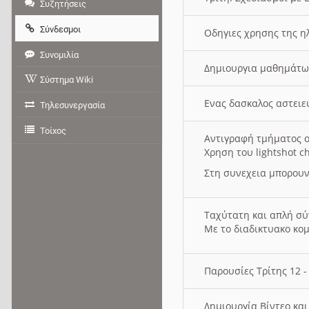
Συζητήσεις
Σύνδεσμοι
Οδηγιες χρησης της η
Συνομιλία
Δημιουργια μαθημάτω
Σύστημα Wiki
Ενας δασκαλος αστει
Τηλεσυνεργασία
Τοίχος
Αντιγραφή τμήματος ο
Χρηση του lightshot c
Στη συνεχεια μπορουν
Ταχύτατη και απλή σ
Με το διαδικτυακο κο
Παρουσίες Τρίτης 12 
Δημιουργία Βίντεο κα