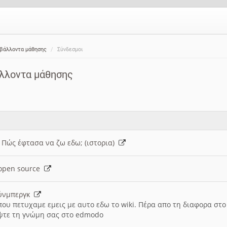
ιβάλλοντα μάθησης
Σύνδεσμοι
άλλοντα μάθησης
: Πώς έφτασα να ζω εδω; (ιστορια)
h open source
ούνμπεργκ
που πετυχαμε εμεις με αυτο εδω το wiki. Πέρα απο τη διαφορα στ
ψτε τη γνώμη σας στο edmodo