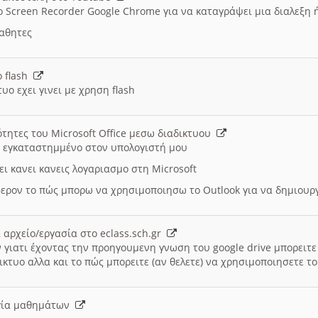
ο Screen Recorder Google Chrome για να καταγράψει μια διαλεξη 
μαθητες
ο flash
υο εχει γινει με χρηση flash
ότητες του Microsoft Office μεσω διαδικτυου
ι εγκαταστημμένο στον υπολογιστή μου
ει κανει κανεις λογαριασμο στη Microsoft
ερον το πώς μπορω να χρησιμοποιησω το Outlook για να δημιου
 αρχείο/εργασία στο eclass.sch.gr
 γιατι έχοντας την προηγουμενη γνωση του google drive μπορειτε 
ικτυο αλλα και το πώς μπορειτε (αν θελετε) να χρησιμοποιησετε το
υργία μαθημάτων