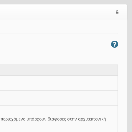
Ε
ί
σ
ο
δ
ο
ς
ο περιεχόμενο υπάρχουν διαφορες στην αρχιτεκτονική