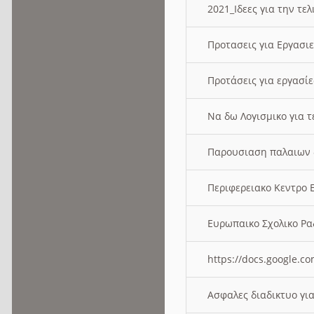
2021_Ιδεες για την τε
Προτασεις για Εργασι
Προτάσεις για εργασ
Να δω Λογισμικο για 
Παρουσιαση παλαιων 
Περιφερειακο Κεντρο
Ευρωπαικο Σχολικο 
https://docs.google
Ασφαλες διαδικτυο γι