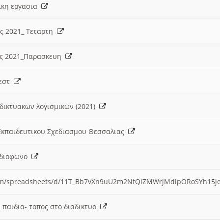
λικη εργασια
ες 2021_ Τεταρτη
ίες 2021_Παρασκευη
τεστ
δικτυακων λογισμικων (2021)
 Εκπαιδευτικου Σχεδιασμου Θεσσαλιας
Ραδιοφωνο
.com/spreadsheets/d/11T_Bb7vXn9uU2m2NfQiZMWrjMdlpORoSYh15j
α παιδια- τοπος στο διαδικτυο