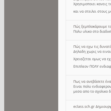
Χρησιμοποιει κανεις τ
και να στειλει στους 
Πώς ξεμπλοκάρουμε τ
Πολυ υλικο στο διαδικτ
Πώς να εχω τις δυνατ
Δηλαδη χωρις να εινα
Χρειαζεται ομως να εχ
Επιπλεον ΠΟΛΥ ενδιαφ
Πως να ανεβάσετε ένα
Ειναι πολυ ενδιαφερον
μεσα απο το σχολικο δ
eclass.sch.gr Δημιο