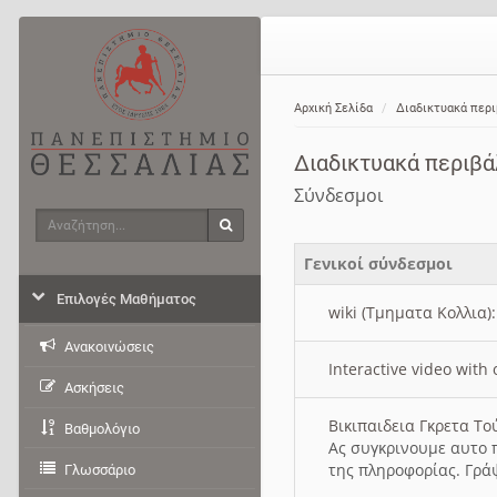
Αρχική Σελίδα
Διαδικτυακά περ
Διαδικτυακά περιβ
Σύνδεσμοι
Αναζήτηση
Αναζήτηση
Γενικοί σύνδεσμοι
Επιλογές Μαθήματος
wiki (Τμηματα Κολλια)
Ανακοινώσεις
Interactive video wit
Ασκήσεις
Βικιπαιδεια Γκρετα Τ
Βαθμολόγιο
Ας συγκρινουμε αυτο 
της πληροφορίας. Γρά
Γλωσσάριο