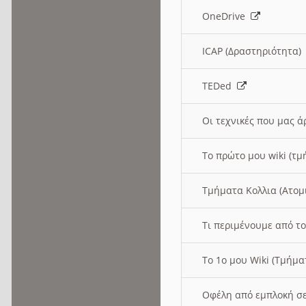
OneDrive
ICAP (Δραστηριότητα
TEDed
Οι τεχνικές που μας 
Το πρώτο μου wiki (τμ
Τμήματα Κολλια (Ατομ
Τι περιμένουμε από το
Το 1ο μου Wiki (Τμήμ
Οφέλη από εμπλοκή σε