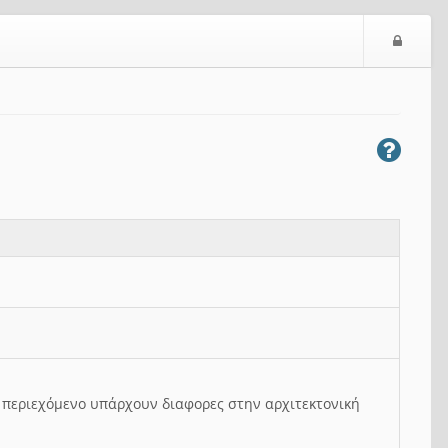
Ε
ί
σ
ο
δ
ο
ς
ο περιεχόμενο υπάρχουν διαφορες στην αρχιτεκτονική