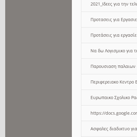
2021_Ιδεες για την τε
Προτασεις για Εργασι
Προτάσεις για εργασ
Να δω Λογισμικο για 
Παρουσιαση παλαιων 
Περιφερειακο Κεντρο
Ευρωπαικο Σχολικο 
https://docs.google
Ασφαλες διαδικτυο γι