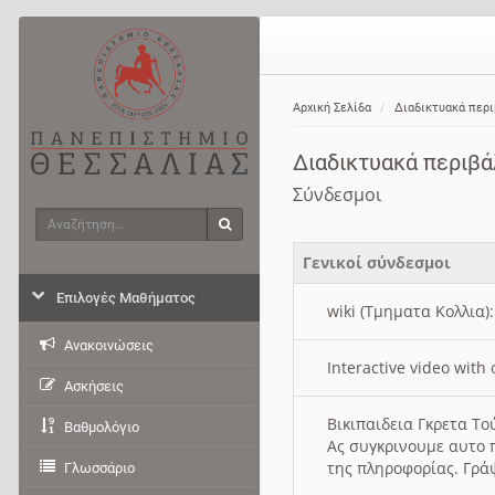
Αρχική Σελίδα
Διαδικτυακά περ
Διαδικτυακά περιβ
Σύνδεσμοι
Αναζήτηση
Αναζήτηση
Γενικοί σύνδεσμοι
Επιλογές Μαθήματος
wiki (Τμηματα Κολλια)
Ανακοινώσεις
Interactive video wit
Ασκήσεις
Βικιπαιδεια Γκρετα Τ
Βαθμολόγιο
Ας συγκρινουμε αυτο 
της πληροφορίας. Γρά
Γλωσσάριο