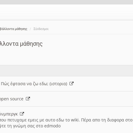
ιβάλλοντα μάθησης
Σύνδεσμοι
άλλοντα μάθησης
: Πώς έφτασα να ζω εδω; (ιστορια)
h open source
ούνμπεργκ
που πετυχαμε εμεις με αυτο εδω το wiki. Πέρα απο τη διαφορα στ
ψτε τη γνώμη σας στο edmodo