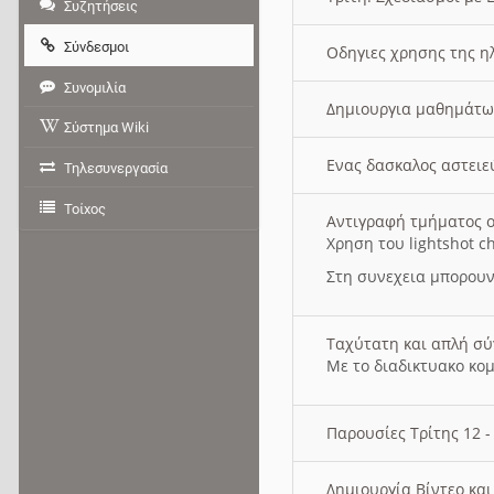
Συζητήσεις
Σύνδεσμοι
Οδηγιες χρησης της η
Συνομιλία
Δημιουργια μαθημάτω
Σύστημα Wiki
Ενας δασκαλος αστει
Τηλεσυνεργασία
Τοίχος
Αντιγραφή τμήματος ο
Χρηση του lightshot c
Στη συνεχεια μπορουν
Ταχύτατη και απλή σ
Με το διαδικτυακο κο
Παρουσίες Τρίτης 12 
Δημιουργία Βίντεο κα