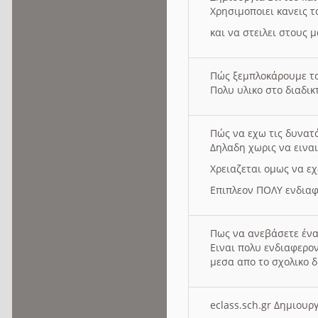
Χρησιμοποιει κανεις τ
και να στειλει στους 
Πώς ξεμπλοκάρουμε τ
Πολυ υλικο στο διαδικτ
Πώς να εχω τις δυνατ
Δηλαδη χωρις να εινα
Χρειαζεται ομως να εχ
Επιπλεον ΠΟΛΥ ενδιαφ
Πως να ανεβάσετε ένα
Ειναι πολυ ενδιαφερον
μεσα απο το σχολικο δ
eclass.sch.gr Δημιο