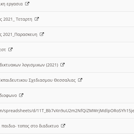
λικη εργασια
ες 2021_ Τεταρτη
ίες 2021_Παρασκευη
τεστ
δικτυακων λογισμικων (2021)
 Εκπαιδευτικου Σχεδιασμου Θεσσαλιας
Ραδιοφωνο
.com/spreadsheets/d/11T_Bb7vXn9uU2m2NfQiZMWrjMdlpORoSYh15j
α παιδια- τοπος στο διαδικτυο