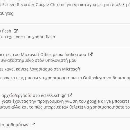
ο Screen Recorder Google Chrome για να καταγράψει μια διαλεξη 
μαθητες
ο flash
υο εχει γινει με χρηση flash
ότητες του Microsoft Office μεσω διαδικτυου
ι εγκαταστημμένο στον υπολογιστή μου
ει κανει κανεις λογαριασμο στη Microsoft
ερον το πώς μπορω να χρησιμοποιησω το Outlook για να δημιου
 αρχείο/εργασία στο eclass.sch.gr
 γιατι έχοντας την προηγουμενη γνωση του google drive μπορειτε 
ικτυο αλλα και το πώς μπορειτε (αν θελετε) να χρησιμοποιησετε το
υργία μαθημάτων