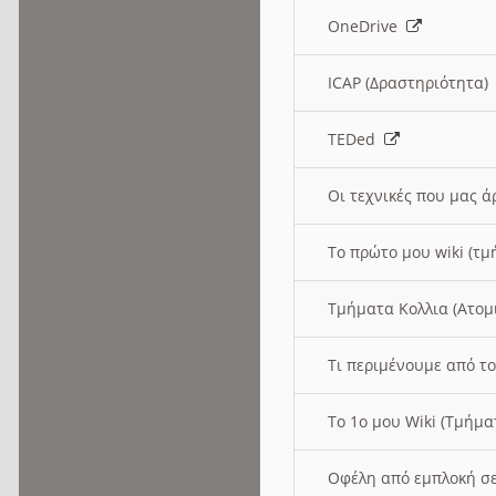
OneDrive
ICAP (Δραστηριότητα
TEDed
Οι τεχνικές που μας 
Το πρώτο μου wiki (τμ
Τμήματα Κολλια (Ατομ
Τι περιμένουμε από το
Το 1ο μου Wiki (Τμήμ
Οφέλη από εμπλοκή σε