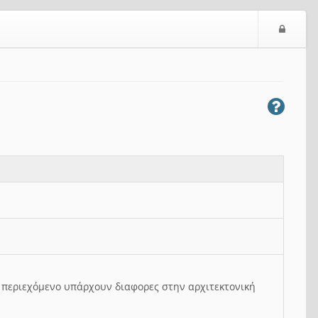
Ε
ί
σ
ο
δ
ο
ς
ο περιεχόμενο υπάρχουν διαφορες στην αρχιτεκτονική