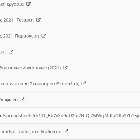
λικη εργασια
ες 2021_ Τεταρτη
ίες 2021_Παρασκευη
τεστ
δικτυακων λογισμικων (2021)
 Εκπαιδευτικου Σχεδιασμου Θεσσαλιας
Ραδιοφωνο
.com/spreadsheets/d/11T_Bb7vXn9uU2m2NfQiZMWrjMdlpORoSYh15j
α παιδια- τοπος στο διαδικτυο