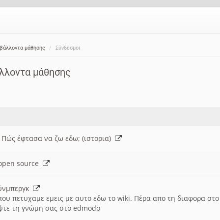
ιβάλλοντα μάθησης
Σύνδεσμοι
άλλοντα μάθησης
: Πώς έφτασα να ζω εδω; (ιστορια)
h open source
ούνμπεργκ
που πετυχαμε εμεις με αυτο εδω το wiki. Πέρα απο τη διαφορα στ
ψτε τη γνώμη σας στο edmodo