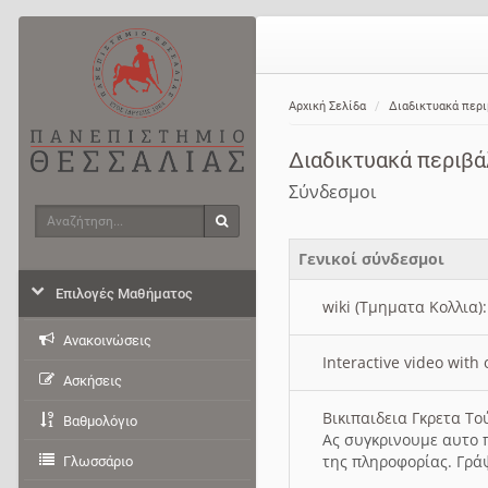
Αρχική Σελίδα
Διαδικτυακά περ
Διαδικτυακά περιβ
Σύνδεσμοι
Αναζήτηση
Αναζήτηση
Γενικοί σύνδεσμοι
Επιλογές Μαθήματος
wiki (Τμηματα Κολλια)
Ανακοινώσεις
Interactive video wit
Ασκήσεις
Βικιπαιδεια Γκρετα Τ
Βαθμολόγιο
Ας συγκρινουμε αυτο 
της πληροφορίας. Γρά
Γλωσσάριο