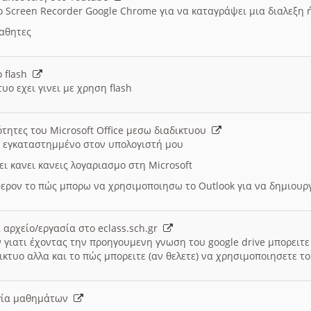
ο Screen Recorder Google Chrome για να καταγράψει μια διαλεξη 
μαθητες
ο flash
υο εχει γινει με χρηση flash
ότητες του Microsoft Office μεσω διαδικτυου
ι εγκαταστημμένο στον υπολογιστή μου
ει κανει κανεις λογαριασμο στη Microsoft
ερον το πώς μπορω να χρησιμοποιησω το Outlook για να δημιου
 αρχείο/εργασία στο eclass.sch.gr
 γιατι έχοντας την προηγουμενη γνωση του google drive μπορειτε 
ικτυο αλλα και το πώς μπορειτε (αν θελετε) να χρησιμοποιησετε το
υργία μαθημάτων