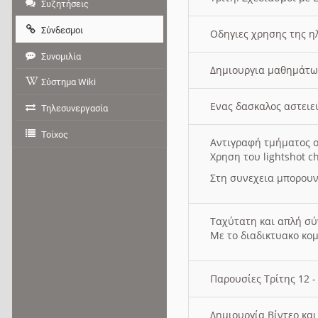
Συζητήσεις
Σύνδεσμοι
Οδηγιες χρησης της η
Συνομιλία
Δημιουργια μαθημάτω
Σύστημα Wiki
Ενας δασκαλος αστει
Τηλεσυνεργασία
Τοίχος
Αντιγραφή τμήματος ο
Χρηση του lightshot c
Στη συνεχεια μπορουν
Ταχύτατη και απλή σ
Με το διαδικτυακο κο
Παρουσίες Τρίτης 12 
Δημιουργία Βίντεο κα