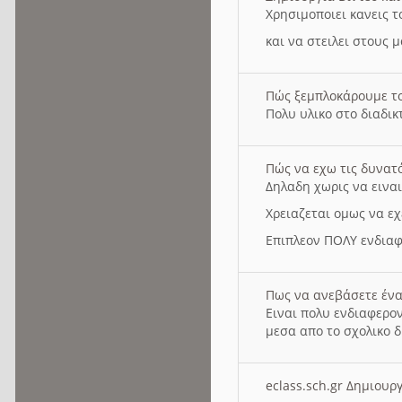
Χρησιμοποιει κανεις τ
και να στειλει στους 
Πώς ξεμπλοκάρουμε τ
Πολυ υλικο στο διαδικτ
Πώς να εχω τις δυνατ
Δηλαδη χωρις να εινα
Χρειαζεται ομως να εχ
Επιπλεον ΠΟΛΥ ενδιαφ
Πως να ανεβάσετε ένα
Ειναι πολυ ενδιαφερον
μεσα απο το σχολικο δ
eclass.sch.gr Δημιο