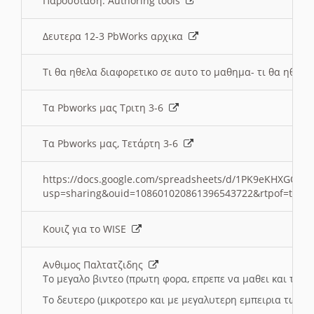
Παρουσιαση: Authoring tools
Δευτερα 12-3 PbWorks αρχικα
Τι θα ηθελα διαφορετικο σε αυτο το μαθημα- τι θα ηθελα
Τα Pbworks μας Τριτη 3-6
Τα Pbworks μας, Τετάρτη 3-6
https://docs.google.com/spreadsheets/d/1PK9eKHXGOJLZ
usp=sharing&ouid=108601020861396543722&rtpof=true
Κουιζ για το WISE
Ανθιμος Παλτατζιδης
Το μεγαλο βιντεο (πρωτη φορα, επρεπε να μαθει και το C
Το δευτερο (μικροτερο και με μεγαλυτερη εμπειρια τωρα)