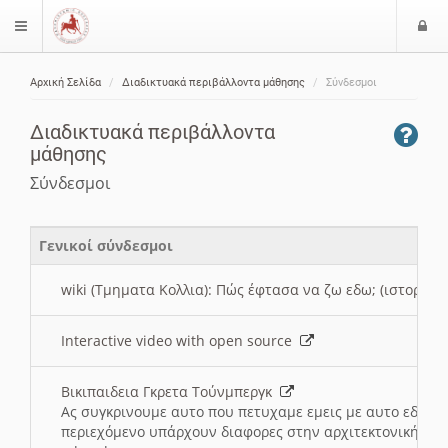
Ε
$langMenu
ί
Αρχική Σελίδα
Διαδικτυακά περιβάλλοντα μάθησης
Σύνδεσμοι
ο
ζήτηση
δ
Διαδικτυακά περιβάλλοντα
ο
μάθησης
ς
Σύνδεσμοι
Γενικοί σύνδεσμοι
wiki (Τμηματα Κολλια): Πώς έφτασα να ζω εδω; (ιστορια)
Interactive video with open source
Βικιπαιδεια Γκρετα Τούνμπεργκ
Ας συγκρινουμε αυτο που πετυχαμε εμεις με αυτο εδω το
περιεχόμενο υπάρχουν διαφορες στην αρχιτεκτονική της