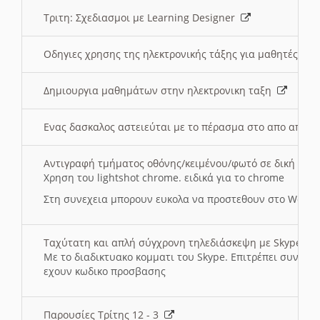
Τριτη: Σχεδιασμοι με Learning Designer
Οδηγιες χρησης της ηλεκτρονικής τάξης για μαθητές
Δημιουργια μαθημάτων στην ηλεκτρονικη ταξη
Ενας δασκαλος αστειεύται με το πέρασμα στο απο αποσ
Αντιγραφή τμήματος οθόνης/κειμένου/φωτό σε δική σας
Χρηση του lightshot chrome. ειδικά για το chrome
Στη συνεχεια μπορουν ευκολα να προστεθουν στο Word 
Ταχύτατη και απλή σύγχρονη τηλεδιάσκεψη με Skype
Με το διαδικτυακο κομματι του Skype. Επιτρέπει συνδε
εχουν κωδικο προσβασης
Παρουσίες Τρίτης 12 - 3