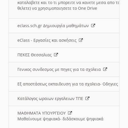
καταλαβετε και το τι μπορειτε να κανετε μεσα απο το σχο
θελετε) να χρησιμοποιησετε το One Drive
eclass.sch.gr Δημιουργία μαθημάτων
eClass - Εργασίες και ασκήσεις
ΠΕΚΕΣ Θεσσαλιας
Γενικος συνδεσμος με πηγες για τα σχολεια
Εξ αποστάσεως εκπαιδευση για τα σχολεια- Οδηγιες
Κατάλογος ωραιων εργαλειων ΤΠΕ
ΜΑΘΗΜΑΤΑ ΥΠΟΥΡΓΕΙΟΥ
Μαθαίνουμε ψηφιακά- διδάσκουμε ψηφιακά