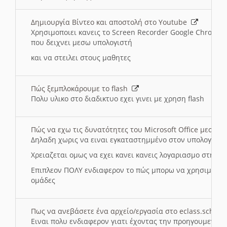
Δημιουργία Βίντεο και αποστολή στο Youtube
Χρησιμοποιει κανεις το Screen Recorder Google Chrome γ
που δειχνει μεσω υπολογιστή
και να στειλει στους μαθητες
Πώς ξεμπλοκάρουμε το flash
Πολυ υλικο στο διαδικτυο εχει γινει με χρηση flash
Πώς να εχω τις δυνατότητες του Microsoft Office μεσω 
Δηλαδη χωρις να ειναι εγκαταστημμένο στον υπολογιστή
Χρειαζεται ομως να εχει κανει κανεις λογαριασμο στη Mic
Επιπλεον ΠΟΛΥ ενδιαφερον το πώς μπορω να χρησιμοποι
ομάδες
Πως να ανεβάσετε ένα αρχείο/εργασία στο eclass.sch.gr
Ειναι πολυ ενδιαφερον γιατι έχοντας την προηγουμενη γ