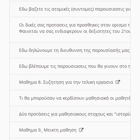
Εδω βαζετε τις ατομικές (συντομες) παρουσιασεις για κ
Οι δικές σας προτασεις για προσθηκες στον ορισμο της
Φαινεται να σας ενδιαφερουν οι δεξιοτητες του 21ου αι
Εδω δηλώνουμε τη διευθυνση της παρουσίασής μας στ
Εδω βλέπουμε τις παρουσιασεις που θα γινουν στο τμη
Μαθημα 8. Συζητηση για την τελικη εργασια
Τι θα μπορούσαν να κερδίσουν μαθησιακά οι μαθητές/τρ
Δύο προτάσεις για μαθησιακους στοχους και "ιστορία" μ
Μαθημα 9_ Μεικτη μαθηση