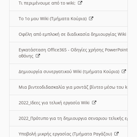
Τι περιμένουμε από το wiki;
Το 1ο μου Wiki (Τμήματα Κούρια)
Οφέλη από εμπλοκή σε διαδικασία δημιουργίας Wiki (Τ
Εγκατάσταση Office365 - Οδηγίες χρήσης PowerPoint γι
οθόνης
Δημιουργία συνεργατικού Wiki (τμήματα Κούρια)
Μια βιντεοδιδασκαλία για μοντάζ βίντεο μέσω του kden
2022_Ιδεες για τελική εργασία Wiki
2022_Πρότυπο για τη δημιουργια σεναριου τελικής εργα
Υποβολή μικρής εργασίας (Τμήματα Ραγάζου)