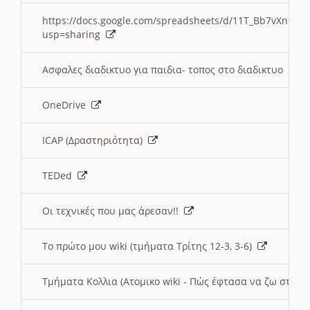
https://docs.google.com/spreadsheets/d/11T_Bb7vXn9
usp=sharing
Ασφαλες διαδικτυο για παιδια- τοπος στο διαδικτυο
OneDrive
ICAP (Δραστηριότητα)
TEDed
Οι τεχνικές που μας άρεσαν!!
Το πρώτο μου wiki (τμήματα Τρίτης 12-3, 3-6)
Τμήματα Κολλια (Ατομικο wiki - Πώς έφτασα να ζω στην 