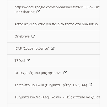
https://docs.google.com/spreadsheets/d/11T_Bb7vXn9
usp=sharing
Ασφαλες διαδικτυο για παιδια- τοπος στο διαδικτυο
OneDrive
ICAP (Δραστηριότητα)
TEDed
Οι τεχνικές που μας άρεσαν!!
Το πρώτο μου wiki (τμήματα Τρίτης 12-3, 3-6)
Τμήματα Κολλια (Ατομικο wiki - Πώς έφτασα να ζω στην 