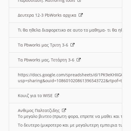
Παρουσιαση: Authoring tools
Δευτερα 12-3 PbWorks αρχικα
Τι θα ηθελα διαφορετικο σε αυτο το μαθημα- τι θα ηθελα
Τα Pbworks μας Τριτη 3-6
Τα Pbworks μας, Τετάρτη 3-6
https://docs.google.com/spreadsheets/d/1PK9eKHXGOJLZ
usp=sharing&ouid=108601020861396543722&rtpof=true
Κουιζ για το WISE
Ανθιμος Παλτατζιδης
Το μεγαλο βιντεο (πρωτη φορα, επρεπε να μαθει και το C
Το δευτερο (μικροτερο και με μεγαλυτερη εμπειρια τωρα)