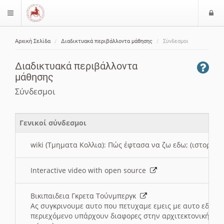
Ε
$langMenu
ί
Αρχική Σελίδα
Διαδικτυακά περιβάλλοντα μάθησης
Σύνδεσμοι
ο
ζήτηση
δ
Διαδικτυακά περιβάλλοντα
ο
μάθησης
ς
Σύνδεσμοι
Γενικοί σύνδεσμοι
wiki (Τμηματα Κολλια): Πώς έφτασα να ζω εδω; (ιστορια)
Interactive video with open source
Βικιπαιδεια Γκρετα Τούνμπεργκ
Ας συγκρινουμε αυτο που πετυχαμε εμεις με αυτο εδω το
περιεχόμενο υπάρχουν διαφορες στην αρχιτεκτονική της