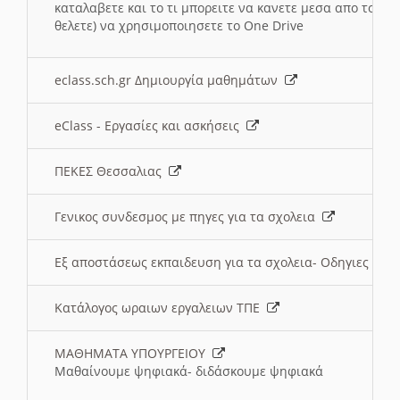
καταλαβετε και το τι μπορειτε να κανετε μεσα απο το σχο
θελετε) να χρησιμοποιησετε το One Drive
eclass.sch.gr Δημιουργία μαθημάτων
eClass - Εργασίες και ασκήσεις
ΠΕΚΕΣ Θεσσαλιας
Γενικος συνδεσμος με πηγες για τα σχολεια
Εξ αποστάσεως εκπαιδευση για τα σχολεια- Οδηγιες
Κατάλογος ωραιων εργαλειων ΤΠΕ
ΜΑΘΗΜΑΤΑ ΥΠΟΥΡΓΕΙΟΥ
Μαθαίνουμε ψηφιακά- διδάσκουμε ψηφιακά