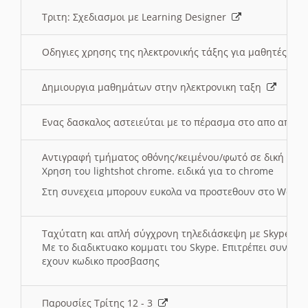
Τριτη: Σχεδιασμοι με Learning Designer
Οδηγιες χρησης της ηλεκτρονικής τάξης για μαθητές
Δημιουργια μαθημάτων στην ηλεκτρονικη ταξη
Ενας δασκαλος αστειεύται με το πέρασμα στο απο αποσ
Αντιγραφή τμήματος οθόνης/κειμένου/φωτό σε δική σας
Χρηση του lightshot chrome. ειδικά για το chrome
Στη συνεχεια μπορουν ευκολα να προστεθουν στο Word 
Ταχύτατη και απλή σύγχρονη τηλεδιάσκεψη με Skype
Με το διαδικτυακο κομματι του Skype. Επιτρέπει συνδε
εχουν κωδικο προσβασης
Παρουσίες Τρίτης 12 - 3