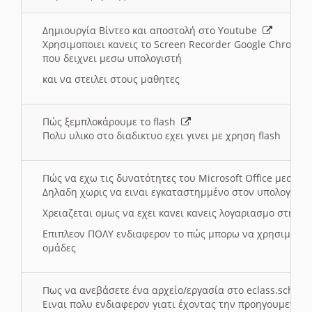
Δημιουργία Βίντεο και αποστολή στο Youtube
Χρησιμοποιει κανεις το Screen Recorder Google Chrome γ
που δειχνει μεσω υπολογιστή
και να στειλει στους μαθητες
Πώς ξεμπλοκάρουμε το flash
Πολυ υλικο στο διαδικτυο εχει γινει με χρηση flash
Πώς να εχω τις δυνατότητες του Microsoft Office μεσω 
Δηλαδη χωρις να ειναι εγκαταστημμένο στον υπολογιστή
Χρειαζεται ομως να εχει κανει κανεις λογαριασμο στη Mic
Επιπλεον ΠΟΛΥ ενδιαφερον το πώς μπορω να χρησιμοποι
ομάδες
Πως να ανεβάσετε ένα αρχείο/εργασία στο eclass.sch.gr
Ειναι πολυ ενδιαφερον γιατι έχοντας την προηγουμενη γ