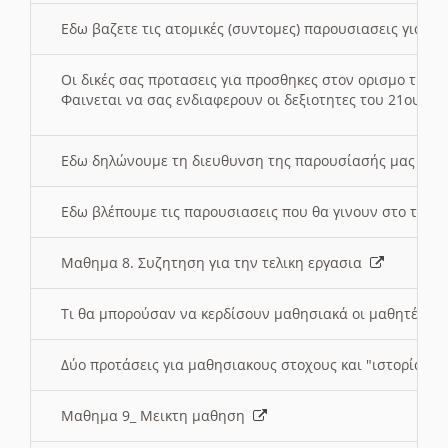
Εδω βαζετε τις ατομικές (συντομες) παρουσιασεις για κ
Οι δικές σας προτασεις για προσθηκες στον ορισμο της
Φαινεται να σας ενδιαφερουν οι δεξιοτητες του 21ου αι
Εδω δηλώνουμε τη διευθυνση της παρουσίασής μας στ
Εδω βλέπουμε τις παρουσιασεις που θα γινουν στο τμη
Μαθημα 8. Συζητηση για την τελικη εργασια
Τι θα μπορούσαν να κερδίσουν μαθησιακά οι μαθητές/τρ
Δύο προτάσεις για μαθησιακους στοχους και "ιστορία" μ
Μαθημα 9_ Μεικτη μαθηση