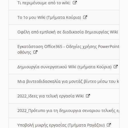
Τι περιμένουμε από το wiki;
Το 1ο μου Wiki (Τμήματα Κούρια)
Οφέλη από εμπλοκή σε διαδικασία δημιουργίας Wiki (Τ
Εγκατάσταση Office365 - Οδηγίες χρήσης PowerPoint γι
οθόνης
Δημιουργία συνεργατικού Wiki (τμήματα Κούρια)
Μια βιντεοδιδασκαλία για μοντάζ βίντεο μέσω του kden
2022_Ιδεες για τελική εργασία Wiki
2022_Πρότυπο για τη δημιουργια σεναριου τελικής εργα
Υποβολή μικρής εργασίας (Τμήματα Ραγάζου)