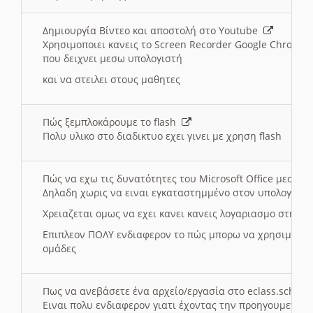
Δημιουργία Βίντεο και αποστολή στο Youtube
Χρησιμοποιει κανεις το Screen Recorder Google Chrome γ
που δειχνει μεσω υπολογιστή
και να στειλει στους μαθητες
Πώς ξεμπλοκάρουμε το flash
Πολυ υλικο στο διαδικτυο εχει γινει με χρηση flash
Πώς να εχω τις δυνατότητες του Microsoft Office μεσω 
Δηλαδη χωρις να ειναι εγκαταστημμένο στον υπολογιστή
Χρειαζεται ομως να εχει κανει κανεις λογαριασμο στη Mic
Επιπλεον ΠΟΛΥ ενδιαφερον το πώς μπορω να χρησιμοποι
ομάδες
Πως να ανεβάσετε ένα αρχείο/εργασία στο eclass.sch.gr
Ειναι πολυ ενδιαφερον γιατι έχοντας την προηγουμενη γ