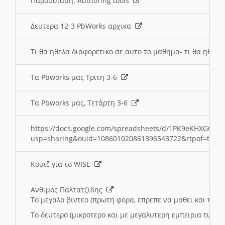
Παρουσιαση: Authoring tools
Δευτερα 12-3 PbWorks αρχικα
Τι θα ηθελα διαφορετικο σε αυτο το μαθημα- τι θα ηθελα
Τα Pbworks μας Τριτη 3-6
Τα Pbworks μας, Τετάρτη 3-6
https://docs.google.com/spreadsheets/d/1PK9eKHXGOJLZ
usp=sharing&ouid=108601020861396543722&rtpof=true
Κουιζ για το WISE
Ανθιμος Παλτατζιδης
Το μεγαλο βιντεο (πρωτη φορα, επρεπε να μαθει και το C
Το δευτερο (μικροτερο και με μεγαλυτερη εμπειρια τωρα)