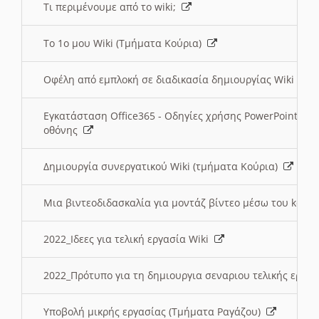
Τι περιμένουμε από το wiki;
Το 1ο μου Wiki (Τμήματα Κούρια)
Οφέλη από εμπλοκή σε διαδικασία δημιουργίας Wiki (Τ
Εγκατάσταση Office365 - Οδηγίες χρήσης PowerPoint γι
οθόνης
Δημιουργία συνεργατικού Wiki (τμήματα Κούρια)
Μια βιντεοδιδασκαλία για μοντάζ βίντεο μέσω του kden
2022_Ιδεες για τελική εργασία Wiki
2022_Πρότυπο για τη δημιουργια σεναριου τελικής εργα
Υποβολή μικρής εργασίας (Τμήματα Ραγάζου)