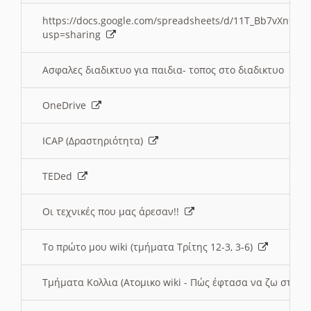
https://docs.google.com/spreadsheets/d/11T_Bb7vXn9
usp=sharing
Ασφαλες διαδικτυο για παιδια- τοπος στο διαδικτυο
OneDrive
ICAP (Δραστηριότητα)
TEDed
Οι τεχνικές που μας άρεσαν!!
Το πρώτο μου wiki (τμήματα Τρίτης 12-3, 3-6)
Τμήματα Κολλια (Ατομικο wiki - Πώς έφτασα να ζω στην 