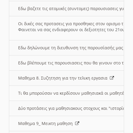
Εδω βαζετε τις ατομικές (συντομες) παρουσιασεις για κ
Οι δικές σας προτασεις για προσθηκες στον ορισμο της
Φαινεται να σας ενδιαφερουν οι δεξιοτητες του 21ου αι
Εδω δηλώνουμε τη διευθυνση της παρουσίασής μας στ
Εδω βλέπουμε τις παρουσιασεις που θα γινουν στο τμη
Μαθημα 8. Συζητηση για την τελικη εργασια
Τι θα μπορούσαν να κερδίσουν μαθησιακά οι μαθητές/τρ
Δύο προτάσεις για μαθησιακους στοχους και "ιστορία" μ
Μαθημα 9_ Μεικτη μαθηση