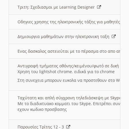
Τριτη: Σχεδιασμοι με Learning Designer
Οδηγιες χρησης της ηλεκτρονικής τάξης για μαθητές
Δημιουργια μαθημάτων στην ηλεκτρονικη ταξη
Ενας δασκαλος αστειεύται με το πέρασμα στο απο αποσ
Αντιγραφή τμήματος οθόνης/κειμένου/φωτό σε δική σας
Χρηση του lightshot chrome. ειδικά για το chrome
Στη συνεχεια μπορουν ευκολα να προστεθουν στο Word 
Ταχύτατη και απλή σύγχρονη τηλεδιάσκεψη με Skype
Με το διαδικτυακο κομματι του Skype. Επιτρέπει συνδε
εχουν κωδικο προσβασης
Παρουσίες Τρίτης 12 - 3