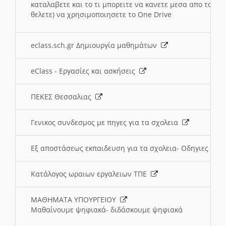
καταλαβετε και το τι μπορειτε να κανετε μεσα απο το σχο
θελετε) να χρησιμοποιησετε το One Drive
eclass.sch.gr Δημιουργία μαθημάτων
eClass - Εργασίες και ασκήσεις
ΠΕΚΕΣ Θεσσαλιας
Γενικος συνδεσμος με πηγες για τα σχολεια
Εξ αποστάσεως εκπαιδευση για τα σχολεια- Οδηγιες
Κατάλογος ωραιων εργαλειων ΤΠΕ
ΜΑΘΗΜΑΤΑ ΥΠΟΥΡΓΕΙΟΥ
Μαθαίνουμε ψηφιακά- διδάσκουμε ψηφιακά