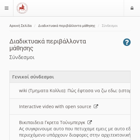
Ε
$langMenu
ί
Αρχική Σελίδα
Διαδικτυακά περιβάλλοντα μάθησης
Σύνδεσμοι
ο
ζήτηση
δ
Διαδικτυακά περιβάλλοντα
ο
μάθησης
ς
Σύνδεσμοι
Γενικοί σύνδεσμοι
wiki (Τμηματα Κολλια): Πώς έφτασα να ζω εδω; (ιστορια)
Interactive video with open source
Βικιπαιδεια Γκρετα Τούνμπεργκ
Ας συγκρινουμε αυτο που πετυχαμε εμεις με αυτο εδω το
περιεχόμενο υπάρχουν διαφορες στην αρχιτεκτονική της