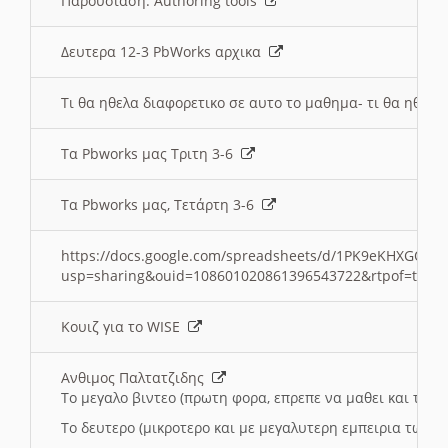
Παρουσιαση: Authoring tools
Δευτερα 12-3 PbWorks αρχικα
Τι θα ηθελα διαφορετικο σε αυτο το μαθημα- τι θα ηθελα
Τα Pbworks μας Τριτη 3-6
Τα Pbworks μας, Τετάρτη 3-6
https://docs.google.com/spreadsheets/d/1PK9eKHXGOJLZ
usp=sharing&ouid=108601020861396543722&rtpof=true
Κουιζ για το WISE
Ανθιμος Παλτατζιδης
Το μεγαλο βιντεο (πρωτη φορα, επρεπε να μαθει και το C
Το δευτερο (μικροτερο και με μεγαλυτερη εμπειρια τωρα)