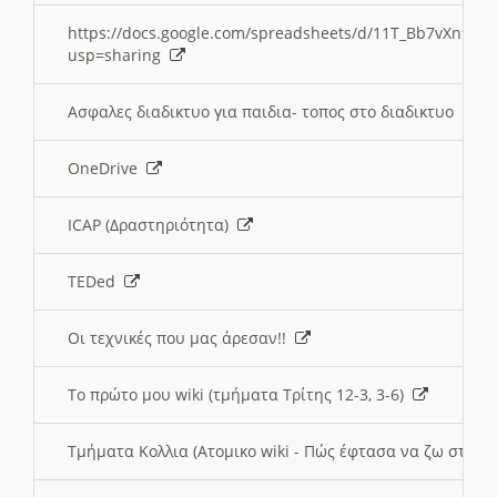
https://docs.google.com/spreadsheets/d/11T_Bb7vXn9
usp=sharing
Ασφαλες διαδικτυο για παιδια- τοπος στο διαδικτυο
OneDrive
ICAP (Δραστηριότητα)
TEDed
Οι τεχνικές που μας άρεσαν!!
Το πρώτο μου wiki (τμήματα Τρίτης 12-3, 3-6)
Τμήματα Κολλια (Ατομικο wiki - Πώς έφτασα να ζω στην 