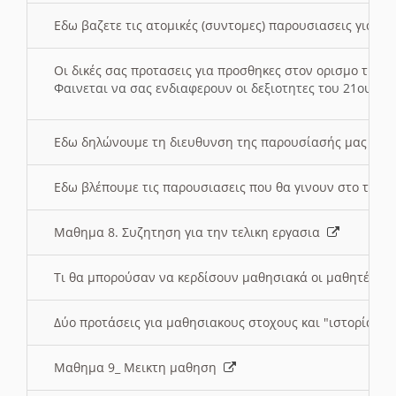
Εδω βαζετε τις ατομικές (συντομες) παρουσιασεις για κ
Οι δικές σας προτασεις για προσθηκες στον ορισμο της
Φαινεται να σας ενδιαφερουν οι δεξιοτητες του 21ου αι
Εδω δηλώνουμε τη διευθυνση της παρουσίασής μας στ
Εδω βλέπουμε τις παρουσιασεις που θα γινουν στο τμη
Μαθημα 8. Συζητηση για την τελικη εργασια
Τι θα μπορούσαν να κερδίσουν μαθησιακά οι μαθητές/τρ
Δύο προτάσεις για μαθησιακους στοχους και "ιστορία" μ
Μαθημα 9_ Μεικτη μαθηση