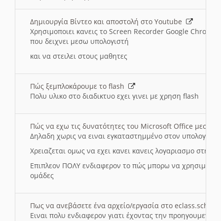
Δημιουργία Βίντεο και αποστολή στο Youtube
Χρησιμοποιει κανεις το Screen Recorder Google Chrome γ
που δειχνει μεσω υπολογιστή
και να στειλει στους μαθητες
Πώς ξεμπλοκάρουμε το flash
Πολυ υλικο στο διαδικτυο εχει γινει με χρηση flash
Πώς να εχω τις δυνατότητες του Microsoft Office μεσω 
Δηλαδη χωρις να ειναι εγκαταστημμένο στον υπολογιστή
Χρειαζεται ομως να εχει κανει κανεις λογαριασμο στη Mic
Επιπλεον ΠΟΛΥ ενδιαφερον το πώς μπορω να χρησιμοποι
ομάδες
Πως να ανεβάσετε ένα αρχείο/εργασία στο eclass.sch.gr
Ειναι πολυ ενδιαφερον γιατι έχοντας την προηγουμενη γ