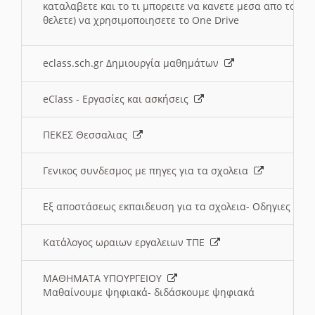
καταλαβετε και το τι μπορειτε να κανετε μεσα απο το σχο
θελετε) να χρησιμοποιησετε το One Drive
eclass.sch.gr Δημιουργία μαθημάτων
eClass - Εργασίες και ασκήσεις
ΠΕΚΕΣ Θεσσαλιας
Γενικος συνδεσμος με πηγες για τα σχολεια
Εξ αποστάσεως εκπαιδευση για τα σχολεια- Οδηγιες
Κατάλογος ωραιων εργαλειων ΤΠΕ
ΜΑΘΗΜΑΤΑ ΥΠΟΥΡΓΕΙΟΥ
Μαθαίνουμε ψηφιακά- διδάσκουμε ψηφιακά