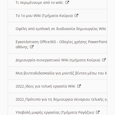
Τι περιμένουμε από το wiki;
Το 1ο μου Wiki (Τμήματα Κούρια)
Οφέλη από εμπλοκή σε διαδικασία δημιουργίας Wiki (Τ
Εγκατάσταση Office365 - Οδηγίες χρήσης PowerPoint γι
οθόνης
Δημιουργία συνεργατικού Wiki (τμήματα Κούρια)
Μια βιντεοδιδασκαλία για μοντάζ βίντεο μέσω του kden
2022_Ιδεες για τελική εργασία Wiki
2022_Πρότυπο για τη δημιουργια σεναριου τελικής εργα
Υποβολή μικρής εργασίας (Τμήματα Ραγάζου)