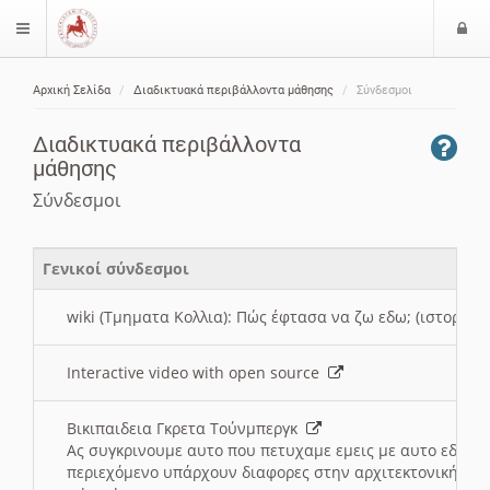
Ε
$langMenu
ί
Αρχική Σελίδα
Διαδικτυακά περιβάλλοντα μάθησης
Σύνδεσμοι
ο
ζήτηση
δ
Διαδικτυακά περιβάλλοντα
ο
μάθησης
ς
Σύνδεσμοι
Γενικοί σύνδεσμοι
wiki (Τμηματα Κολλια): Πώς έφτασα να ζω εδω; (ιστορια)
Interactive video with open source
Βικιπαιδεια Γκρετα Τούνμπεργκ
Ας συγκρινουμε αυτο που πετυχαμε εμεις με αυτο εδω το
περιεχόμενο υπάρχουν διαφορες στην αρχιτεκτονική της