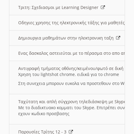
Τριτη: Σχεδιασμοι με Learning Designer
Οδηγιες χρησης της ηλεκτρονικής τάξης για μαθητές
Δημιουργια μαθημάτων στην ηλεκτρονικη ταξη
Ενας δασκαλος αστειεύται με το πέρασμα στο απο αποσ
Αντιγραφή τμήματος οθόνης/κειμένου/φωτό σε δική σας
Χρηση του lightshot chrome. ειδικά για το chrome
Στη συνεχεια μπορουν ευκολα να προστεθουν στο Word 
Ταχύτατη και απλή σύγχρονη τηλεδιάσκεψη με Skype
Με το διαδικτυακο κομματι του Skype. Επιτρέπει συνδε
εχουν κωδικο προσβασης
Παρουσίες Τρίτης 12 - 3