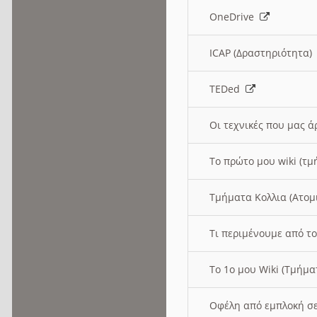
OneDrive
ICAP (Δραστηριότητα
TEDed
Οι τεχνικές που μας 
Το πρώτο μου wiki (τμ
Τμήματα Κολλια (Ατομ
Τι περιμένουμε από το
Το 1ο μου Wiki (Τμήμ
Οφέλη από εμπλοκή σε