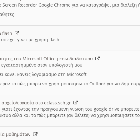
ο Screen Recorder Google Chrome για να καταγράψει μια διαλεξη 
μαθητες
ο flash
υο εχει γινει με χρηση flash
ότητες του Microsoft Office μεσω διαδικτυου
ι εγκαταστημμένο στον υπολογιστή μου
ει κανει κανεις λογαριασμο στη Microsoft
ερον το πώς μπορω να χρησιμοποιησω το Outlook για να δημιου
 αρχείο/εργασία στο eclass.sch.gr
 γιατι έχοντας την προηγουμενη γνωση του google drive μπορειτε 
ικτυο αλλα και το πώς μπορειτε (αν θελετε) να χρησιμοποιησετε το
υργία μαθημάτων