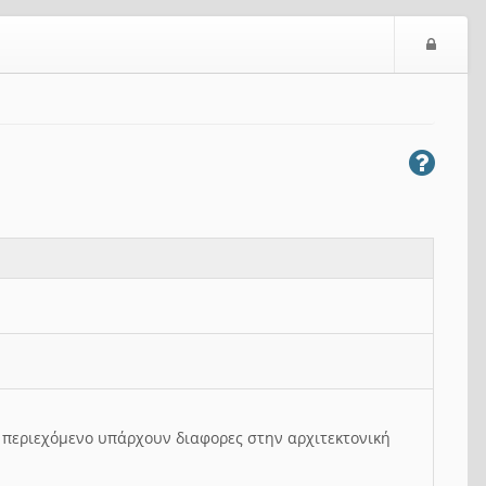
Ε
ί
σ
ο
δ
ο
ς
ο περιεχόμενο υπάρχουν διαφορες στην αρχιτεκτονική