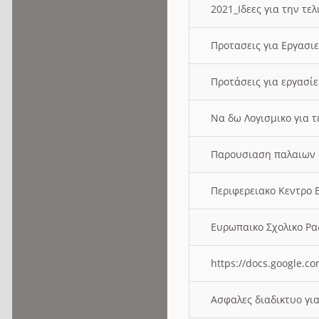
2021_Ιδεες για την τε
Προτασεις για Εργασι
Προτάσεις για εργασ
Να δω Λογισμικο για 
Παρουσιαση παλαιων 
Περιφερειακο Κεντρο
Ευρωπαικο Σχολικο 
https://docs.google
Ασφαλες διαδικτυο γι