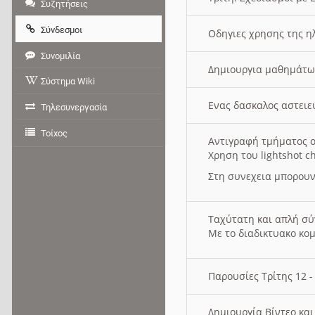
Συζητήσεις
Σύνδεσμοι
Οδηγιες χρησης της η
Συνομιλία
Δημιουργια μαθημάτω
Σύστημα Wiki
Ενας δασκαλος αστει
Τηλεσυνεργασία
Τοίχος
Αντιγραφή τμήματος ο
Χρηση του lightshot c
Στη συνεχεια μπορουν
Ταχύτατη και απλή σ
Με το διαδικτυακο κο
Παρουσίες Τρίτης 12 
Δημιουργία Βίντεο κα