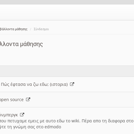
ιβάλλοντα μάθησης
Σύνδεσμοι
άλλοντα μάθησης
: Πώς έφτασα να ζω εδω; (ιστορια)
h open source
ούνμπεργκ
που πετυχαμε εμεις με αυτο εδω το wiki. Πέρα απο τη διαφορα στ
ψτε τη γνώμη σας στο edmodo