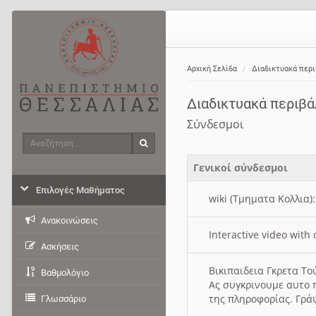
Αρχική Σελίδα
Διαδικτυακά περ
Διαδικτυακά περιβ
Σύνδεσμοι
Αναζήτηση
Αναζήτηση
Γενικοί σύνδεσμοι
Επιλογές Μαθήματος
wiki (Τμηματα Κολλια)
Ανακοινώσεις
Interactive video wit
Ασκήσεις
Βικιπαιδεια Γκρετα Τ
Βαθμολόγιο
Ας συγκρινουμε αυτο 
της πληροφορίας. Γρά
Γλωσσάριο