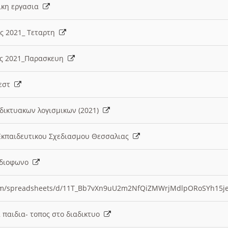
λικη εργασια
ες 2021_ Τεταρτη
ίες 2021_Παρασκευη
τεστ
δικτυακων λογισμικων (2021)
 Εκπαιδευτικου Σχεδιασμου Θεσσαλιας
Ραδιοφωνο
.com/spreadsheets/d/11T_Bb7vXn9uU2m2NfQiZMWrjMdlpORoSYh15j
α παιδια- τοπος στο διαδικτυο