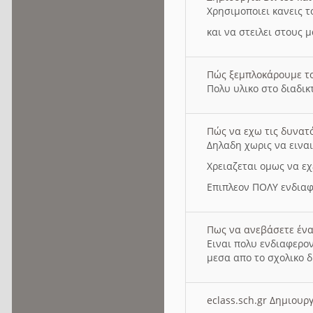
Χρησιμοποιει κανεις τ
και να στειλει στους 
Πώς ξεμπλοκάρουμε τ
Πολυ υλικο στο διαδικτ
Πώς να εχω τις δυνατ
Δηλαδη χωρις να εινα
Χρειαζεται ομως να εχ
Επιπλεον ΠΟΛΥ ενδιαφ
Πως να ανεβάσετε ένα
Ειναι πολυ ενδιαφερον
μεσα απο το σχολικο δ
eclass.sch.gr Δημιο