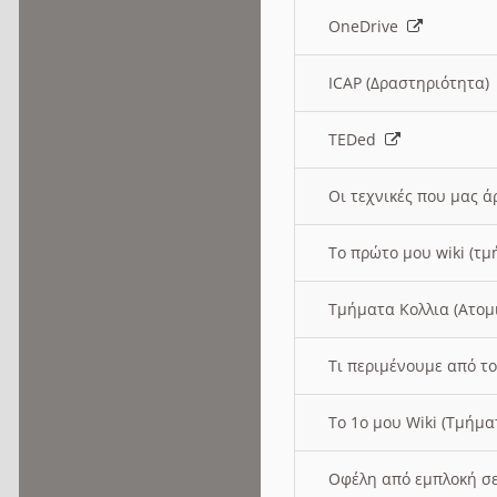
OneDrive
ICAP (Δραστηριότητα
TEDed
Οι τεχνικές που μας 
Το πρώτο μου wiki (τμ
Τμήματα Κολλια (Ατομ
Τι περιμένουμε από το
Το 1ο μου Wiki (Τμήμ
Οφέλη από εμπλοκή σε