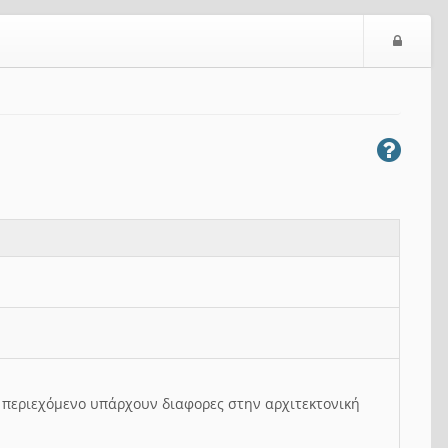
Ε
ί
σ
ο
δ
ο
ς
ο περιεχόμενο υπάρχουν διαφορες στην αρχιτεκτονική