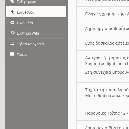
Συζητήσεις
Σύνδεσμοι
Οδηγιες χρησης της η
Συνομιλία
Δημιουργια μαθημάτω
Σύστημα Wiki
Ενας δασκαλος αστει
Τηλεσυνεργασία
Τοίχος
Αντιγραφή τμήματος ο
Χρηση του lightshot c
Στη συνεχεια μπορουν
Ταχύτατη και απλή σ
Με το διαδικτυακο κο
Παρουσίες Τρίτης 12 
Δημιουργία Βίντεο κα