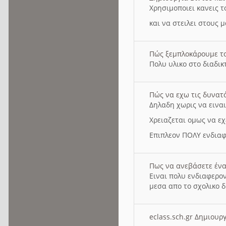
Χρησιμοποιει κανεις τ
και να στειλει στους 
Πώς ξεμπλοκάρουμε τ
Πολυ υλικο στο διαδικτ
Πώς να εχω τις δυνατ
Δηλαδη χωρις να εινα
Χρειαζεται ομως να εχ
Επιπλεον ΠΟΛΥ ενδιαφ
Πως να ανεβάσετε ένα
Ειναι πολυ ενδιαφερον
μεσα απο το σχολικο δ
eclass.sch.gr Δημιο