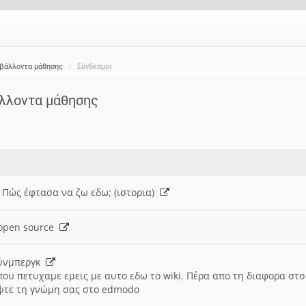
ιβάλλοντα μάθησης
Σύνδεσμοι
άλλοντα μάθησης
: Πώς έφτασα να ζω εδω; (ιστορια)
h open source
ούνμπεργκ
που πετυχαμε εμεις με αυτο εδω το wiki. Πέρα απο τη διαφορα στ
ψτε τη γνώμη σας στο edmodo