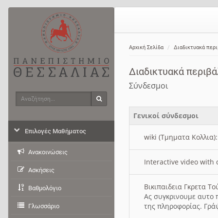
Αρχική Σελίδα
Διαδικτυακά περ
Διαδικτυακά περιβ
Σύνδεσμοι
Αναζήτηση
Αναζήτηση
Γενικοί σύνδεσμοι
Επιλογές Μαθήματος
wiki (Τμηματα Κολλια)
Ανακοινώσεις
Interactive video wit
Ασκήσεις
Βικιπαιδεια Γκρετα Τ
Βαθμολόγιο
Ας συγκρινουμε αυτο 
της πληροφορίας. Γρά
Γλωσσάριο