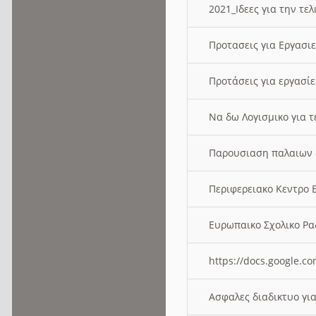
2021_Ιδεες για την τε
Προτασεις για Εργασι
Προτάσεις για εργασ
Να δω Λογισμικο για 
Παρουσιαση παλαιων 
Περιφερειακο Κεντρο
Ευρωπαικο Σχολικο 
https://docs.google
Ασφαλες διαδικτυο γι