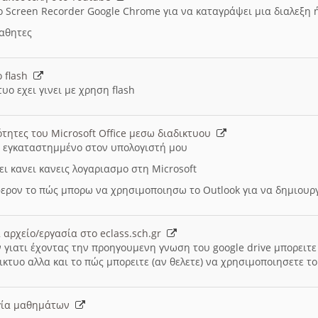
ο Screen Recorder Google Chrome για να καταγράψει μια διαλεξη 
μαθητες
ο flash
υο εχει γινει με χρηση flash
ότητες του Microsoft Office μεσω διαδικτυου
ι εγκαταστημμένο στον υπολογιστή μου
ει κανει κανεις λογαριασμο στη Microsoft
ερον το πώς μπορω να χρησιμοποιησω το Outlook για να δημιου
 αρχείο/εργασία στο eclass.sch.gr
 γιατι έχοντας την προηγουμενη γνωση του google drive μπορειτε 
ικτυο αλλα και το πώς μπορειτε (αν θελετε) να χρησιμοποιησετε το
υργία μαθημάτων