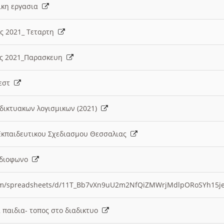
λικη εργασια
ες 2021_ Τεταρτη
ίες 2021_Παρασκευη
τεστ
δικτυακων λογισμικων (2021)
 Εκπαιδευτικου Σχεδιασμου Θεσσαλιας
Ραδιοφωνο
.com/spreadsheets/d/11T_Bb7vXn9uU2m2NfQiZMWrjMdlpORoSYh15j
α παιδια- τοπος στο διαδικτυο