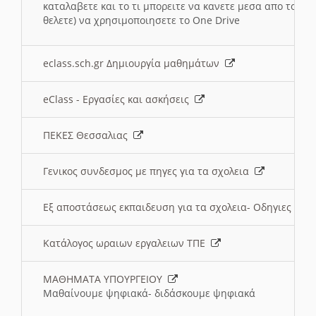
καταλαβετε και το τι μπορειτε να κανετε μεσα απο το σχο
θελετε) να χρησιμοποιησετε το One Drive
eclass.sch.gr Δημιουργία μαθημάτων
eClass - Εργασίες και ασκήσεις
ΠΕΚΕΣ Θεσσαλιας
Γενικος συνδεσμος με πηγες για τα σχολεια
Εξ αποστάσεως εκπαιδευση για τα σχολεια- Οδηγιες
Κατάλογος ωραιων εργαλειων ΤΠΕ
ΜΑΘΗΜΑΤΑ ΥΠΟΥΡΓΕΙΟΥ
Μαθαίνουμε ψηφιακά- διδάσκουμε ψηφιακά