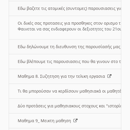
Εδω βαζετε τις ατομικές (συντομες) παρουσιασεις για κ
Οι δικές σας προτασεις για προσθηκες στον ορισμο της
Φαινεται να σας ενδιαφερουν οι δεξιοτητες του 21ου αι
Εδω δηλώνουμε τη διευθυνση της παρουσίασής μας στ
Εδω βλέπουμε τις παρουσιασεις που θα γινουν στο τμη
Μαθημα 8. Συζητηση για την τελικη εργασια
Τι θα μπορούσαν να κερδίσουν μαθησιακά οι μαθητές/τρ
Δύο προτάσεις για μαθησιακους στοχους και "ιστορία" μ
Μαθημα 9_ Μεικτη μαθηση