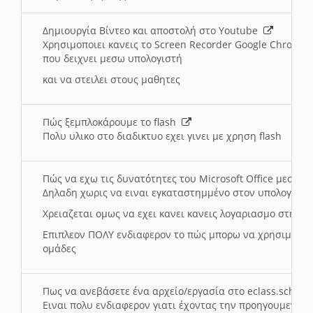
Δημιουργία Βίντεο και αποστολή στο Youtube
Χρησιμοποιει κανεις το Screen Recorder Google Chrome γ
που δειχνει μεσω υπολογιστή
και να στειλει στους μαθητες
Πώς ξεμπλοκάρουμε το flash
Πολυ υλικο στο διαδικτυο εχει γινει με χρηση flash
Πώς να εχω τις δυνατότητες του Microsoft Office μεσω 
Δηλαδη χωρις να ειναι εγκαταστημμένο στον υπολογιστή
Χρειαζεται ομως να εχει κανει κανεις λογαριασμο στη Mic
Επιπλεον ΠΟΛΥ ενδιαφερον το πώς μπορω να χρησιμοποι
ομάδες
Πως να ανεβάσετε ένα αρχείο/εργασία στο eclass.sch.gr
Ειναι πολυ ενδιαφερον γιατι έχοντας την προηγουμενη γ