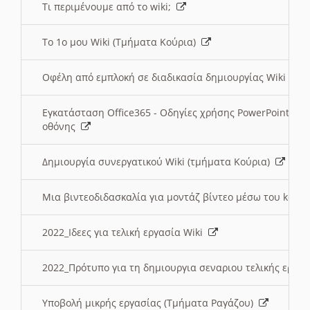
Τι περιμένουμε από το wiki;
Το 1ο μου Wiki (Τμήματα Κούρια)
Οφέλη από εμπλοκή σε διαδικασία δημιουργίας Wiki (Τ
Εγκατάσταση Office365 - Οδηγίες χρήσης PowerPoint γι
οθόνης
Δημιουργία συνεργατικού Wiki (τμήματα Κούρια)
Μια βιντεοδιδασκαλία για μοντάζ βίντεο μέσω του kden
2022_Ιδεες για τελική εργασία Wiki
2022_Πρότυπο για τη δημιουργια σεναριου τελικής εργα
Υποβολή μικρής εργασίας (Τμήματα Ραγάζου)