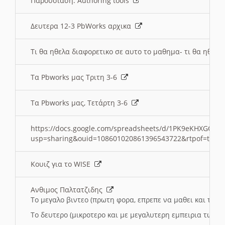
Παρουσιαση: Authoring tools
Δευτερα 12-3 PbWorks αρχικα
Τι θα ηθελα διαφορετικο σε αυτο το μαθημα- τι θα ηθελα
Τα Pbworks μας Τριτη 3-6
Τα Pbworks μας, Τετάρτη 3-6
https://docs.google.com/spreadsheets/d/1PK9eKHXGOJLZ
usp=sharing&ouid=108601020861396543722&rtpof=true
Κουιζ για το WISE
Ανθιμος Παλτατζιδης
Το μεγαλο βιντεο (πρωτη φορα, επρεπε να μαθει και το C
Το δευτερο (μικροτερο και με μεγαλυτερη εμπειρια τωρα)