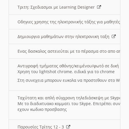
Τριτη: Σχεδιασμοι με Learning Designer
Οδηγιες χρησης της ηλεκτρονικής τάξης για μαθητές
Δημιουργια μαθημάτων στην ηλεκτρονικη ταξη
Ενας δασκαλος αστειεύται με το πέρασμα στο απο αποσ
Αντιγραφή τμήματος οθόνης/κειμένου/φωτό σε δική σας
Χρηση του lightshot chrome. ειδικά για το chrome
Στη συνεχεια μπορουν ευκολα να προστεθουν στο Word 
Ταχύτατη και απλή σύγχρονη τηλεδιάσκεψη με Skype
Με το διαδικτυακο κομματι του Skype. Επιτρέπει συνδε
εχουν κωδικο προσβασης
Παρουσίες Τρίτης 12 - 3