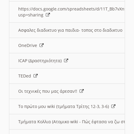
https://docs.google.com/spreadsheets/d/11T_Bb7vXn9
usp=sharing
Ασφαλες διαδικτυο για παιδια- τοπος στο διαδικτυο
OneDrive
ICAP (Δραστηριότητα)
TEDed
Οι τεχνικές που μας άρεσαν!!
Το πρώτο μου wiki (τμήματα Τρίτης 12-3, 3-6)
Τμήματα Κολλια (Ατομικο wiki - Πώς έφτασα να ζω στην 