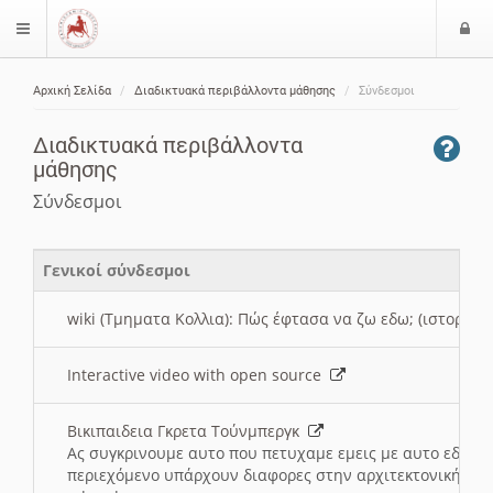
Ε
$langMenu
ί
Αρχική Σελίδα
Διαδικτυακά περιβάλλοντα μάθησης
Σύνδεσμοι
ο
ζήτηση
δ
Διαδικτυακά περιβάλλοντα
ο
μάθησης
ς
Σύνδεσμοι
Γενικοί σύνδεσμοι
wiki (Τμηματα Κολλια): Πώς έφτασα να ζω εδω; (ιστορια)
Interactive video with open source
Βικιπαιδεια Γκρετα Τούνμπεργκ
Ας συγκρινουμε αυτο που πετυχαμε εμεις με αυτο εδω το
περιεχόμενο υπάρχουν διαφορες στην αρχιτεκτονική της