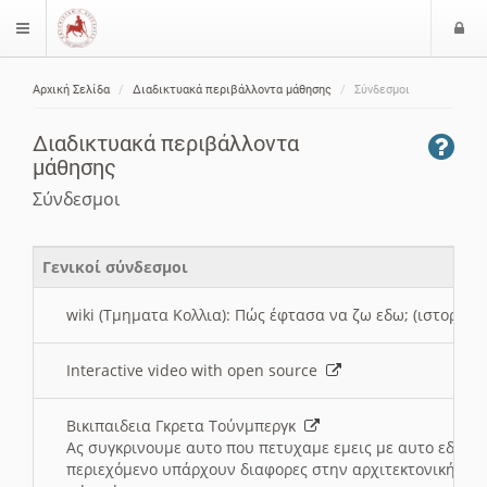
Ε
$langMenu
ί
Αρχική Σελίδα
Διαδικτυακά περιβάλλοντα μάθησης
Σύνδεσμοι
ο
ζήτηση
δ
Διαδικτυακά περιβάλλοντα
ο
μάθησης
ς
Σύνδεσμοι
Γενικοί σύνδεσμοι
wiki (Τμηματα Κολλια): Πώς έφτασα να ζω εδω; (ιστορια)
Interactive video with open source
Βικιπαιδεια Γκρετα Τούνμπεργκ
Ας συγκρινουμε αυτο που πετυχαμε εμεις με αυτο εδω το
περιεχόμενο υπάρχουν διαφορες στην αρχιτεκτονική της