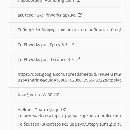
Παρουσιαση: Authoring tools
Δευτερα 12-3 PbWorks αρχικα
Τι θα ηθελα διαφορετικο σε αυτο το μαθημα- τι θα ηθελα
Τα Pbworks μας Τριτη 3-6
Τα Pbworks μας, Τετάρτη 3-6
https://docs.google.com/spreadsheets/d/1PK9eKHXGOJLZ
usp=sharing&ouid=108601020861396543722&rtpof=true
Κουιζ για το WISE
Ανθιμος Παλτατζιδης
Το μεγαλο βιντεο (πρωτη φορα, επρεπε να μαθει και το C
Το δευτερο (μικροτερο και με μεγαλυτερη εμπειρια τωρα)