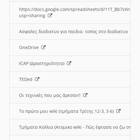
https://docs.google.com/spreadsheets/d/11T_Bb7vXn9
usp=sharing
Ασφαλες διαδικτυο για παιδια- τοπος στο διαδικτυο
OneDrive
ICAP (Δραστηριότητα)
TEDed
Οι τεχνικές που μας άρεσαν!!
Το πρώτο μου wiki (τμήματα Τρίτης 12-3, 3-6)
Τμήματα Κολλια (Ατομικο wiki - Πώς έφτασα να ζω στην 