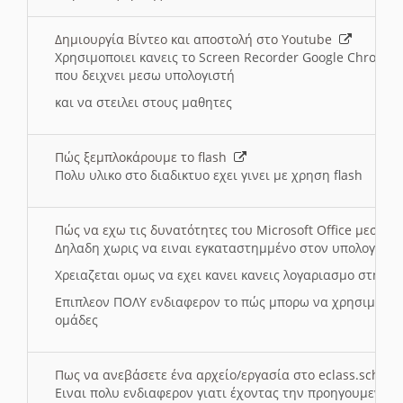
Δημιουργία Βίντεο και αποστολή στο Youtube
Χρησιμοποιει κανεις το Screen Recorder Google Chrome γ
που δειχνει μεσω υπολογιστή
και να στειλει στους μαθητες
Πώς ξεμπλοκάρουμε το flash
Πολυ υλικο στο διαδικτυο εχει γινει με χρηση flash
Πώς να εχω τις δυνατότητες του Microsoft Office μεσω 
Δηλαδη χωρις να ειναι εγκαταστημμένο στον υπολογιστή
Χρειαζεται ομως να εχει κανει κανεις λογαριασμο στη Mic
Επιπλεον ΠΟΛΥ ενδιαφερον το πώς μπορω να χρησιμοποι
ομάδες
Πως να ανεβάσετε ένα αρχείο/εργασία στο eclass.sch.gr
Ειναι πολυ ενδιαφερον γιατι έχοντας την προηγουμενη γ