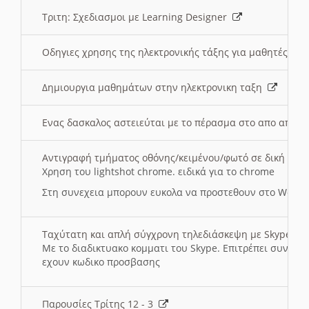
Τριτη: Σχεδιασμοι με Learning Designer
Οδηγιες χρησης της ηλεκτρονικής τάξης για μαθητές
Δημιουργια μαθημάτων στην ηλεκτρονικη ταξη
Ενας δασκαλος αστειεύται με το πέρασμα στο απο αποσ
Αντιγραφή τμήματος οθόνης/κειμένου/φωτό σε δική σας
Χρηση του lightshot chrome. ειδικά για το chrome
Στη συνεχεια μπορουν ευκολα να προστεθουν στο Word 
Ταχύτατη και απλή σύγχρονη τηλεδιάσκεψη με Skype
Με το διαδικτυακο κομματι του Skype. Επιτρέπει συνδε
εχουν κωδικο προσβασης
Παρουσίες Τρίτης 12 - 3