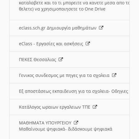
καταλαβετε και το τι μπορειτε να κανετε μεσα απο το σχο
θελετε) να χρησιμοποιησετε το One Drive
eclass.sch.gr Δημιουργία μαθημάτων
eClass - Εργασίες και ασκήσεις
ΠΕΚΕΣ Θεσσαλιας
Γενικος συνδεσμος με πηγες για τα σχολεια
Εξ αποστάσεως εκπαιδευση για τα σχολεια- Οδηγιες
Κατάλογος ωραιων εργαλειων ΤΠΕ
ΜΑΘΗΜΑΤΑ ΥΠΟΥΡΓΕΙΟΥ
Μαθαίνουμε ψηφιακά- διδάσκουμε ψηφιακά