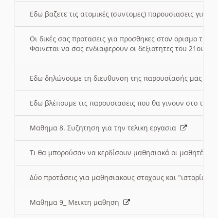
Εδω βαζετε τις ατομικές (συντομες) παρουσιασεις για κ
Οι δικές σας προτασεις για προσθηκες στον ορισμο της
Φαινεται να σας ενδιαφερουν οι δεξιοτητες του 21ου αι
Εδω δηλώνουμε τη διευθυνση της παρουσίασής μας στ
Εδω βλέπουμε τις παρουσιασεις που θα γινουν στο τμη
Μαθημα 8. Συζητηση για την τελικη εργασια
Τι θα μπορούσαν να κερδίσουν μαθησιακά οι μαθητές/τρ
Δύο προτάσεις για μαθησιακους στοχους και "ιστορία" μ
Μαθημα 9_ Μεικτη μαθηση