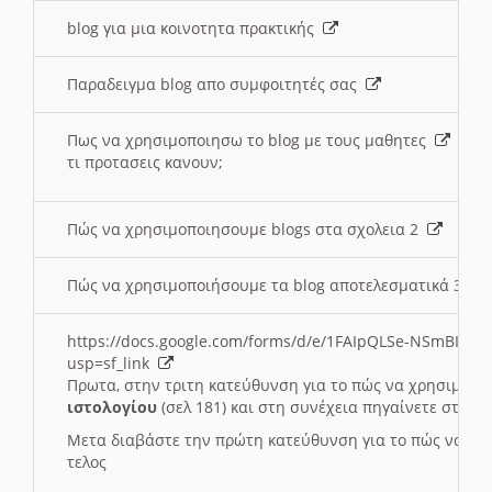
blog για μια κοινοτητα πρακτικής
Παραδειγμα blog απο συμφοιτητές σας
Πως να χρησιμοποιησω το blog με τους μαθητες
τι προτασεις κανουν;
Πώς να χρησιμοποιησουμε blogs στα σχολεια 2
Πώς να χρησιμοποιήσουμε τα blog αποτελεσματικά 3
https://docs.google.com/forms/d/e/1FAIpQLSe-NSmBI-x
usp=sf_link
Πρωτα, στην τριτη κατεύθυνση για το πώς να χρησιμοποι
ιστολογίου
(σελ 181) και στη συνέχεια πηγαίνετε στο
Συ
Μετα διαβάστε την πρώτη κατεύθυνση για το πώς να χρη
τελος