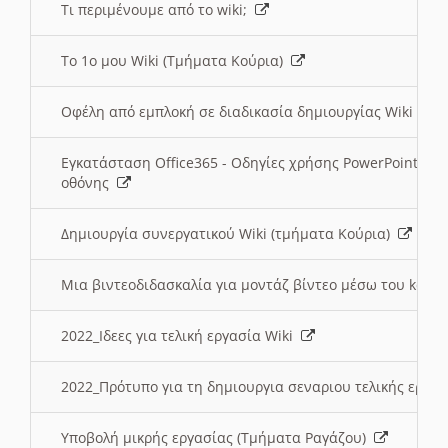
Τι περιμένουμε από το wiki;
Το 1ο μου Wiki (Τμήματα Κούρια)
Οφέλη από εμπλοκή σε διαδικασία δημιουργίας Wiki (Τ
Εγκατάσταση Office365 - Οδηγίες χρήσης PowerPoint γι
οθόνης
Δημιουργία συνεργατικού Wiki (τμήματα Κούρια)
Μια βιντεοδιδασκαλία για μοντάζ βίντεο μέσω του kden
2022_Ιδεες για τελική εργασία Wiki
2022_Πρότυπο για τη δημιουργια σεναριου τελικής εργα
Υποβολή μικρής εργασίας (Τμήματα Ραγάζου)