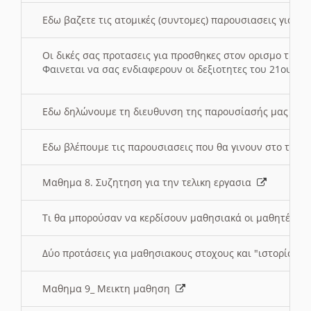
Εδω βαζετε τις ατομικές (συντομες) παρουσιασεις για κ
Οι δικές σας προτασεις για προσθηκες στον ορισμο της
Φαινεται να σας ενδιαφερουν οι δεξιοτητες του 21ου αι
Εδω δηλώνουμε τη διευθυνση της παρουσίασής μας στ
Εδω βλέπουμε τις παρουσιασεις που θα γινουν στο τμη
Μαθημα 8. Συζητηση για την τελικη εργασια
Τι θα μπορούσαν να κερδίσουν μαθησιακά οι μαθητές/τρ
Δύο προτάσεις για μαθησιακους στοχους και "ιστορία" μ
Μαθημα 9_ Μεικτη μαθηση