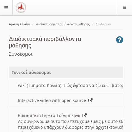
Ε
$langMenu
ί
Αρχική Σελίδα
Διαδικτυακά περιβάλλοντα μάθησης
Σύνδεσμοι
ο
ζήτηση
δ
Διαδικτυακά περιβάλλοντα
ο
μάθησης
ς
Σύνδεσμοι
Γενικοί σύνδεσμοι
wiki (Τμηματα Κολλια): Πώς έφτασα να ζω εδω; (ιστορια)
Interactive video with open source
Βικιπαιδεια Γκρετα Τούνμπεργκ
Ας συγκρινουμε αυτο που πετυχαμε εμεις με αυτο εδω το
περιεχόμενο υπάρχουν διαφορες στην αρχιτεκτονική της