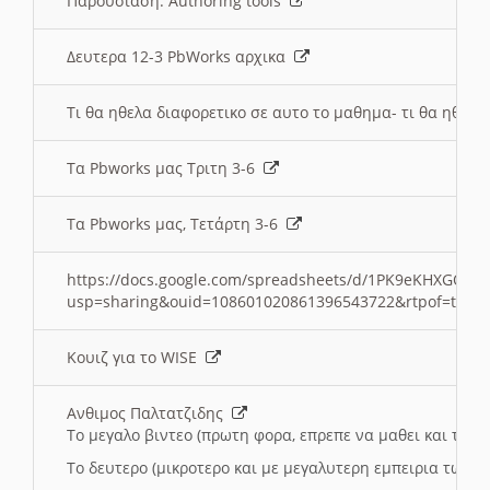
Παρουσιαση: Authoring tools
Δευτερα 12-3 PbWorks αρχικα
Τι θα ηθελα διαφορετικο σε αυτο το μαθημα- τι θα ηθελα
Τα Pbworks μας Τριτη 3-6
Τα Pbworks μας, Τετάρτη 3-6
https://docs.google.com/spreadsheets/d/1PK9eKHXGOJLZ
usp=sharing&ouid=108601020861396543722&rtpof=true
Κουιζ για το WISE
Ανθιμος Παλτατζιδης
Το μεγαλο βιντεο (πρωτη φορα, επρεπε να μαθει και το C
Το δευτερο (μικροτερο και με μεγαλυτερη εμπειρια τωρα)