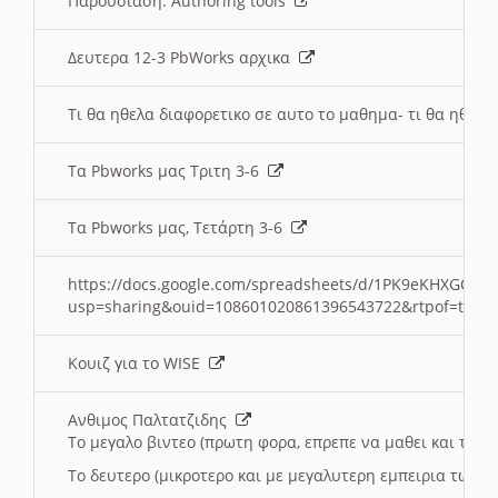
Παρουσιαση: Authoring tools
Δευτερα 12-3 PbWorks αρχικα
Τι θα ηθελα διαφορετικο σε αυτο το μαθημα- τι θα ηθελα
Τα Pbworks μας Τριτη 3-6
Τα Pbworks μας, Τετάρτη 3-6
https://docs.google.com/spreadsheets/d/1PK9eKHXGOJLZ
usp=sharing&ouid=108601020861396543722&rtpof=true
Κουιζ για το WISE
Ανθιμος Παλτατζιδης
Το μεγαλο βιντεο (πρωτη φορα, επρεπε να μαθει και το C
Το δευτερο (μικροτερο και με μεγαλυτερη εμπειρια τωρα)