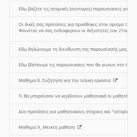
Εδω βαζετε τις ατομικές (συντομες) παρουσιασεις για κ
Οι δικές σας προτασεις για προσθηκες στον ορισμο της
Φαινεται να σας ενδιαφερουν οι δεξιοτητες του 21ου αι
Εδω δηλώνουμε τη διευθυνση της παρουσίασής μας στ
Εδω βλέπουμε τις παρουσιασεις που θα γινουν στο τμη
Μαθημα 8. Συζητηση για την τελικη εργασια
Τι θα μπορούσαν να κερδίσουν μαθησιακά οι μαθητές/τρ
Δύο προτάσεις για μαθησιακους στοχους και "ιστορία" μ
Μαθημα 9_ Μεικτη μαθηση