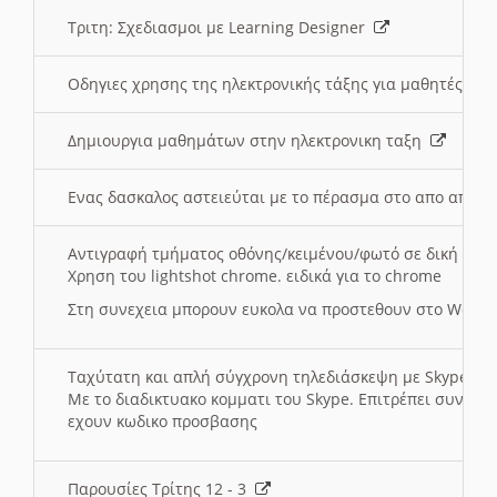
Τριτη: Σχεδιασμοι με Learning Designer
Οδηγιες χρησης της ηλεκτρονικής τάξης για μαθητές
Δημιουργια μαθημάτων στην ηλεκτρονικη ταξη
Ενας δασκαλος αστειεύται με το πέρασμα στο απο αποσ
Αντιγραφή τμήματος οθόνης/κειμένου/φωτό σε δική σας
Χρηση του lightshot chrome. ειδικά για το chrome
Στη συνεχεια μπορουν ευκολα να προστεθουν στο Word 
Ταχύτατη και απλή σύγχρονη τηλεδιάσκεψη με Skype
Με το διαδικτυακο κομματι του Skype. Επιτρέπει συνδε
εχουν κωδικο προσβασης
Παρουσίες Τρίτης 12 - 3