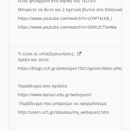
Ειναι φτιαγμενο στη λογικη του TED-ED
Μπορειτε να δειτε και 2 σχετικά βίντεο στα Ελληνικά:
https://www.youtube.com/watch?v=LO9F1kcKB_I
https://www.youtube.com/watch?v=S0Kh2CT5eWw
Τι ειναι οι ιστοεξερευνήσεις;
Ωραίο και αυτο:
https://blogs.sch.gr/pekesipeir1821/ypostiriktiko-yliko/is
Παραδειγμα απο σχολείο:
https://www.kanasi.edu.gr/webquest/
Παράδειγμα που μπορούμε να εφαρμόσουμε
http://users.sch.gr/skoukou/my_webquest.htm