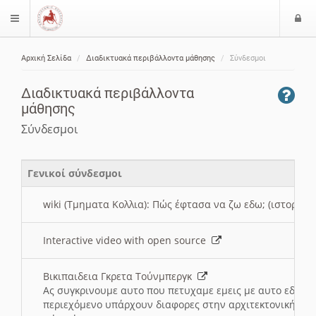
Ε
$langMenu
ί
Αρχική Σελίδα
Διαδικτυακά περιβάλλοντα μάθησης
Σύνδεσμοι
ο
ζήτηση
δ
Διαδικτυακά περιβάλλοντα
ο
μάθησης
ς
Σύνδεσμοι
Γενικοί σύνδεσμοι
wiki (Τμηματα Κολλια): Πώς έφτασα να ζω εδω; (ιστορια)
Interactive video with open source
Βικιπαιδεια Γκρετα Τούνμπεργκ
Ας συγκρινουμε αυτο που πετυχαμε εμεις με αυτο εδω το
περιεχόμενο υπάρχουν διαφορες στην αρχιτεκτονική της