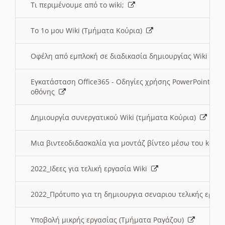
Τι περιμένουμε από το wiki;
Το 1ο μου Wiki (Τμήματα Κούρια)
Οφέλη από εμπλοκή σε διαδικασία δημιουργίας Wiki (Τ
Εγκατάσταση Office365 - Οδηγίες χρήσης PowerPoint γι
οθόνης
Δημιουργία συνεργατικού Wiki (τμήματα Κούρια)
Μια βιντεοδιδασκαλία για μοντάζ βίντεο μέσω του kden
2022_Ιδεες για τελική εργασία Wiki
2022_Πρότυπο για τη δημιουργια σεναριου τελικής εργα
Υποβολή μικρής εργασίας (Τμήματα Ραγάζου)