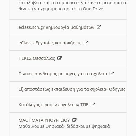
καταλαβετε και το τι μπορειτε να κανετε μεσα απο το σχο
θελετε) να χρησιμοποιησετε το One Drive
eclass.sch.gr Δημιουργία μαθημάτων
eClass - Εργασίες και ασκήσεις
ΠΕΚΕΣ Θεσσαλιας
Γενικος συνδεσμος με πηγες για τα σχολεια
Εξ αποστάσεως εκπαιδευση για τα σχολεια- Οδηγιες
Κατάλογος ωραιων εργαλειων ΤΠΕ
ΜΑΘΗΜΑΤΑ ΥΠΟΥΡΓΕΙΟΥ
Μαθαίνουμε ψηφιακά- διδάσκουμε ψηφιακά