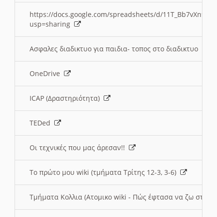
https://docs.google.com/spreadsheets/d/11T_Bb7vXn9
usp=sharing
Ασφαλες διαδικτυο για παιδια- τοπος στο διαδικτυο
OneDrive
ICAP (Δραστηριότητα)
TEDed
Οι τεχνικές που μας άρεσαν!!
Το πρώτο μου wiki (τμήματα Τρίτης 12-3, 3-6)
Τμήματα Κολλια (Ατομικο wiki - Πώς έφτασα να ζω στην 