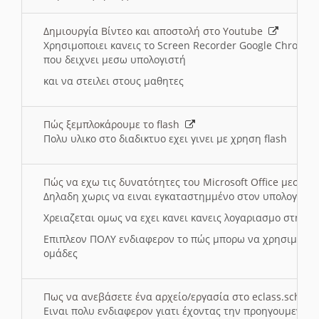
Δημιουργία Βίντεο και αποστολή στο Youtube
Χρησιμοποιει κανεις το Screen Recorder Google Chrome γ
που δειχνει μεσω υπολογιστή
και να στειλει στους μαθητες
Πώς ξεμπλοκάρουμε το flash
Πολυ υλικο στο διαδικτυο εχει γινει με χρηση flash
Πώς να εχω τις δυνατότητες του Microsoft Office μεσω 
Δηλαδη χωρις να ειναι εγκαταστημμένο στον υπολογιστή
Χρειαζεται ομως να εχει κανει κανεις λογαριασμο στη Mic
Επιπλεον ΠΟΛΥ ενδιαφερον το πώς μπορω να χρησιμοποι
ομάδες
Πως να ανεβάσετε ένα αρχείο/εργασία στο eclass.sch.gr
Ειναι πολυ ενδιαφερον γιατι έχοντας την προηγουμενη γ