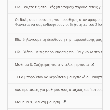
Εδω βαζετε τις ατομικές (συντομες) παρουσιασεις για κ
Οι δικές σας προτασεις για προσθηκες στον ορισμο της
Φαινεται να σας ενδιαφερουν οι δεξιοτητες του 21ου αι
Εδω δηλώνουμε τη διευθυνση της παρουσίασής μας στ
Εδω βλέπουμε τις παρουσιασεις που θα γινουν στο τμη
Μαθημα 8. Συζητηση για την τελικη εργασια
Τι θα μπορούσαν να κερδίσουν μαθησιακά οι μαθητές/τρ
Δύο προτάσεις για μαθησιακους στοχους και "ιστορία" μ
Μαθημα 9_ Μεικτη μαθηση