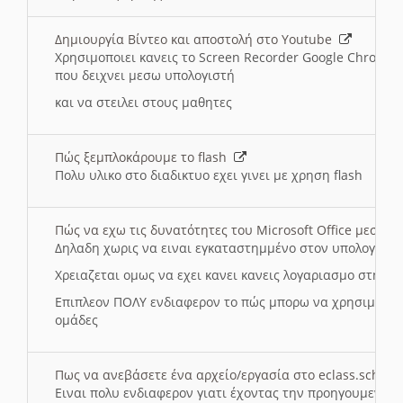
Δημιουργία Βίντεο και αποστολή στο Youtube
Χρησιμοποιει κανεις το Screen Recorder Google Chrome γ
που δειχνει μεσω υπολογιστή
και να στειλει στους μαθητες
Πώς ξεμπλοκάρουμε το flash
Πολυ υλικο στο διαδικτυο εχει γινει με χρηση flash
Πώς να εχω τις δυνατότητες του Microsoft Office μεσω 
Δηλαδη χωρις να ειναι εγκαταστημμένο στον υπολογιστή
Χρειαζεται ομως να εχει κανει κανεις λογαριασμο στη Mic
Επιπλεον ΠΟΛΥ ενδιαφερον το πώς μπορω να χρησιμοποι
ομάδες
Πως να ανεβάσετε ένα αρχείο/εργασία στο eclass.sch.gr
Ειναι πολυ ενδιαφερον γιατι έχοντας την προηγουμενη γ