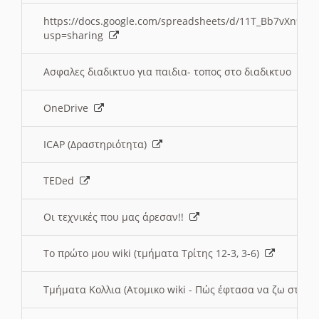
https://docs.google.com/spreadsheets/d/11T_Bb7vXn9
usp=sharing
Ασφαλες διαδικτυο για παιδια- τοπος στο διαδικτυο
OneDrive
ICAP (Δραστηριότητα)
TEDed
Οι τεχνικές που μας άρεσαν!!
Το πρώτο μου wiki (τμήματα Τρίτης 12-3, 3-6)
Τμήματα Κολλια (Ατομικο wiki - Πώς έφτασα να ζω στην 