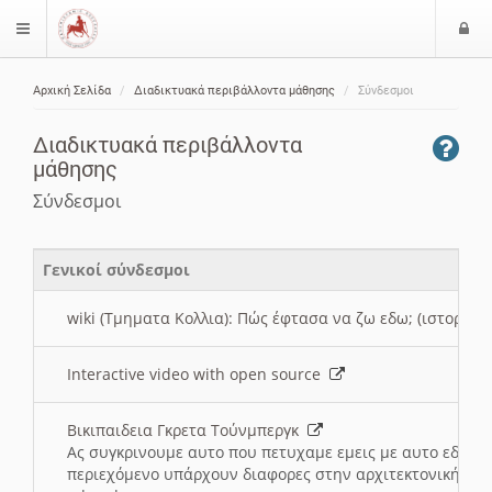
Ε
$langMenu
ί
Αρχική Σελίδα
Διαδικτυακά περιβάλλοντα μάθησης
Σύνδεσμοι
ο
ζήτηση
δ
Διαδικτυακά περιβάλλοντα
ο
μάθησης
ς
Σύνδεσμοι
Γενικοί σύνδεσμοι
wiki (Τμηματα Κολλια): Πώς έφτασα να ζω εδω; (ιστορια)
Interactive video with open source
Βικιπαιδεια Γκρετα Τούνμπεργκ
Ας συγκρινουμε αυτο που πετυχαμε εμεις με αυτο εδω το
περιεχόμενο υπάρχουν διαφορες στην αρχιτεκτονική της