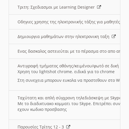
Τριτη: Σχεδιασμοι με Learning Designer
Οδηγιες χρησης της ηλεκτρονικής τάξης για μαθητές
Δημιουργια μαθημάτων στην ηλεκτρονικη ταξη
Ενας δασκαλος αστειεύται με το πέρασμα στο απο αποσ
Αντιγραφή τμήματος οθόνης/κειμένου/φωτό σε δική σας
Χρηση του lightshot chrome. ειδικά για το chrome
Στη συνεχεια μπορουν ευκολα να προστεθουν στο Word 
Ταχύτατη και απλή σύγχρονη τηλεδιάσκεψη με Skype
Με το διαδικτυακο κομματι του Skype. Επιτρέπει συνδε
εχουν κωδικο προσβασης
Παρουσίες Τρίτης 12 - 3