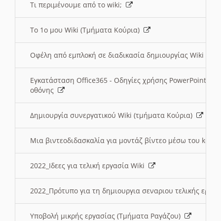
Τι περιμένουμε από το wiki;
Το 1ο μου Wiki (Τμήματα Κούρια)
Οφέλη από εμπλοκή σε διαδικασία δημιουργίας Wiki (Τ
Εγκατάσταση Office365 - Οδηγίες χρήσης PowerPoint γι
οθόνης
Δημιουργία συνεργατικού Wiki (τμήματα Κούρια)
Μια βιντεοδιδασκαλία για μοντάζ βίντεο μέσω του kden
2022_Ιδεες για τελική εργασία Wiki
2022_Πρότυπο για τη δημιουργια σεναριου τελικής εργα
Υποβολή μικρής εργασίας (Τμήματα Ραγάζου)