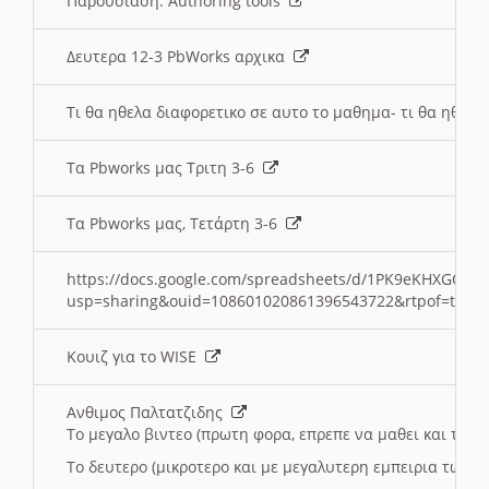
Παρουσιαση: Authoring tools
Δευτερα 12-3 PbWorks αρχικα
Τι θα ηθελα διαφορετικο σε αυτο το μαθημα- τι θα ηθελα
Τα Pbworks μας Τριτη 3-6
Τα Pbworks μας, Τετάρτη 3-6
https://docs.google.com/spreadsheets/d/1PK9eKHXGOJLZ
usp=sharing&ouid=108601020861396543722&rtpof=true
Κουιζ για το WISE
Ανθιμος Παλτατζιδης
Το μεγαλο βιντεο (πρωτη φορα, επρεπε να μαθει και το C
Το δευτερο (μικροτερο και με μεγαλυτερη εμπειρια τωρα)