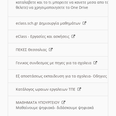
καταλαβετε και το τι μπορειτε να κανετε μεσα απο το σχο
θελετε) να χρησιμοποιησετε το One Drive
eclass.sch.gr Δημιουργία μαθημάτων
eClass - Εργασίες και ασκήσεις
ΠΕΚΕΣ Θεσσαλιας
Γενικος συνδεσμος με πηγες για τα σχολεια
Εξ αποστάσεως εκπαιδευση για τα σχολεια- Οδηγιες
Κατάλογος ωραιων εργαλειων ΤΠΕ
ΜΑΘΗΜΑΤΑ ΥΠΟΥΡΓΕΙΟΥ
Μαθαίνουμε ψηφιακά- διδάσκουμε ψηφιακά