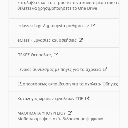
καταλαβετε και το τι μπορειτε να κανετε μεσα απο το σχο
θελετε) να χρησιμοποιησετε το One Drive
eclass.sch.gr Δημιουργία μαθημάτων
eClass - Εργασίες και ασκήσεις
ΠΕΚΕΣ Θεσσαλιας
Γενικος συνδεσμος με πηγες για τα σχολεια
Εξ αποστάσεως εκπαιδευση για τα σχολεια- Οδηγιες
Κατάλογος ωραιων εργαλειων ΤΠΕ
ΜΑΘΗΜΑΤΑ ΥΠΟΥΡΓΕΙΟΥ
Μαθαίνουμε ψηφιακά- διδάσκουμε ψηφιακά