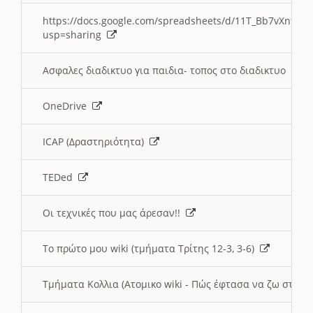
https://docs.google.com/spreadsheets/d/11T_Bb7vXn9
usp=sharing
Ασφαλες διαδικτυο για παιδια- τοπος στο διαδικτυο
OneDrive
ICAP (Δραστηριότητα)
TEDed
Οι τεχνικές που μας άρεσαν!!
Το πρώτο μου wiki (τμήματα Τρίτης 12-3, 3-6)
Τμήματα Κολλια (Ατομικο wiki - Πώς έφτασα να ζω στην 