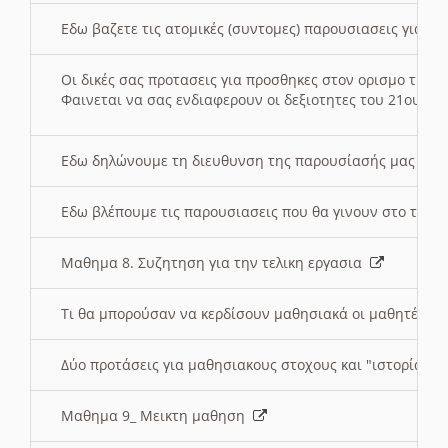
Εδω βαζετε τις ατομικές (συντομες) παρουσιασεις για κ
Οι δικές σας προτασεις για προσθηκες στον ορισμο της
Φαινεται να σας ενδιαφερουν οι δεξιοτητες του 21ου αι
Εδω δηλώνουμε τη διευθυνση της παρουσίασής μας στ
Εδω βλέπουμε τις παρουσιασεις που θα γινουν στο τμη
Μαθημα 8. Συζητηση για την τελικη εργασια
Τι θα μπορούσαν να κερδίσουν μαθησιακά οι μαθητές/τρ
Δύο προτάσεις για μαθησιακους στοχους και "ιστορία" μ
Μαθημα 9_ Μεικτη μαθηση