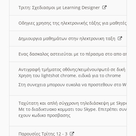
Τριτη: Σχεδιασμοι με Learning Designer
Οδηγιες χρησης της ηλεκτρονικής τάξης για μαθητές
Δημιουργια μαθημάτων στην ηλεκτρονικη ταξη
Ενας δασκαλος αστειεύται με το πέρασμα στο απο αποσ
Αντιγραφή τμήματος οθόνης/κειμένου/φωτό σε δική σας
Χρηση του lightshot chrome. ειδικά για το chrome
Στη συνεχεια μπορουν ευκολα να προστεθουν στο Word 
Ταχύτατη και απλή σύγχρονη τηλεδιάσκεψη με Skype
Με το διαδικτυακο κομματι του Skype. Επιτρέπει συνδε
εχουν κωδικο προσβασης
Παρουσίες Τρίτης 12 - 3