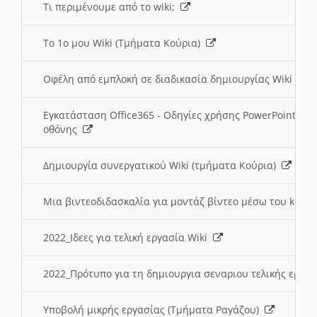
Τι περιμένουμε από το wiki;
Το 1ο μου Wiki (Τμήματα Κούρια)
Οφέλη από εμπλοκή σε διαδικασία δημιουργίας Wiki (Τ
Εγκατάσταση Office365 - Οδηγίες χρήσης PowerPoint γι
οθόνης
Δημιουργία συνεργατικού Wiki (τμήματα Κούρια)
Μια βιντεοδιδασκαλία για μοντάζ βίντεο μέσω του kden
2022_Ιδεες για τελική εργασία Wiki
2022_Πρότυπο για τη δημιουργια σεναριου τελικής εργα
Υποβολή μικρής εργασίας (Τμήματα Ραγάζου)