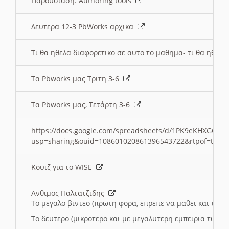
Παρουσιαση: Authoring tools
Δευτερα 12-3 PbWorks αρχικα
Τι θα ηθελα διαφορετικο σε αυτο το μαθημα- τι θα ηθελα
Τα Pbworks μας Τριτη 3-6
Τα Pbworks μας, Τετάρτη 3-6
https://docs.google.com/spreadsheets/d/1PK9eKHXGOJLZ
usp=sharing&ouid=108601020861396543722&rtpof=true
Κουιζ για το WISE
Ανθιμος Παλτατζιδης
Το μεγαλο βιντεο (πρωτη φορα, επρεπε να μαθει και το C
Το δευτερο (μικροτερο και με μεγαλυτερη εμπειρια τωρα)