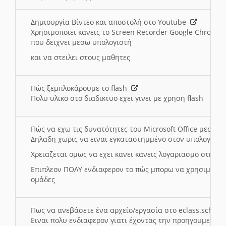
Δημιουργία Βίντεο και αποστολή στο Youtube
Χρησιμοποιει κανεις το Screen Recorder Google Chrome γ
που δειχνει μεσω υπολογιστή
και να στειλει στους μαθητες
Πώς ξεμπλοκάρουμε το flash
Πολυ υλικο στο διαδικτυο εχει γινει με χρηση flash
Πώς να εχω τις δυνατότητες του Microsoft Office μεσω 
Δηλαδη χωρις να ειναι εγκαταστημμένο στον υπολογιστή
Χρειαζεται ομως να εχει κανει κανεις λογαριασμο στη Mic
Επιπλεον ΠΟΛΥ ενδιαφερον το πώς μπορω να χρησιμοποι
ομάδες
Πως να ανεβάσετε ένα αρχείο/εργασία στο eclass.sch.gr
Ειναι πολυ ενδιαφερον γιατι έχοντας την προηγουμενη γ