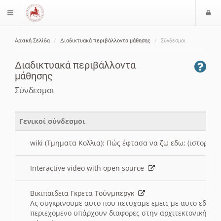
Ε
$langMenu
ί
Αρχική Σελίδα
Διαδικτυακά περιβάλλοντα μάθησης
Σύνδεσμοι
ο
ζήτηση
δ
Διαδικτυακά περιβάλλοντα
ο
μάθησης
ς
Σύνδεσμοι
Γενικοί σύνδεσμοι
wiki (Τμηματα Κολλια): Πώς έφτασα να ζω εδω; (ιστορια)
Interactive video with open source
Βικιπαιδεια Γκρετα Τούνμπεργκ
Ας συγκρινουμε αυτο που πετυχαμε εμεις με αυτο εδω το
περιεχόμενο υπάρχουν διαφορες στην αρχιτεκτονική της