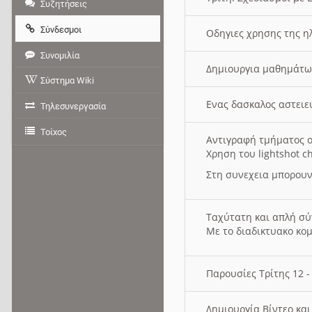
Συζητήσεις
Σύνδεσμοι
Οδηγιες χρησης της η
Συνομιλία
Δημιουργια μαθημάτω
Σύστημα Wiki
Ενας δασκαλος αστει
Τηλεσυνεργασία
Τοίχος
Αντιγραφή τμήματος ο
Χρηση του lightshot c
Στη συνεχεια μπορουν
Ταχύτατη και απλή σ
Με το διαδικτυακο κο
Παρουσίες Τρίτης 12 
Δημιουργία Βίντεο κα