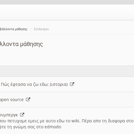
ιβάλλοντα μάθησης
Σύνδεσμοι
άλλοντα μάθησης
: Πώς έφτασα να ζω εδω; (ιστορια)
h open source
ούνμπεργκ
που πετυχαμε εμεις με αυτο εδω το wiki. Πέρα απο τη διαφορα στ
ψτε τη γνώμη σας στο edmodo