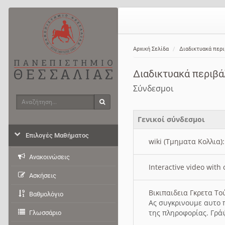
Αρχική Σελίδα
Διαδικτυακά περ
Διαδικτυακά περιβ
Σύνδεσμοι
Αναζήτηση
Αναζήτηση
Γενικοί σύνδεσμοι
Επιλογές Μαθήματος
wiki (Τμηματα Κολλια)
Ανακοινώσεις
Interactive video wit
Ασκήσεις
Βικιπαιδεια Γκρετα Τ
Βαθμολόγιο
Ας συγκρινουμε αυτο 
της πληροφορίας. Γρά
Γλωσσάριο