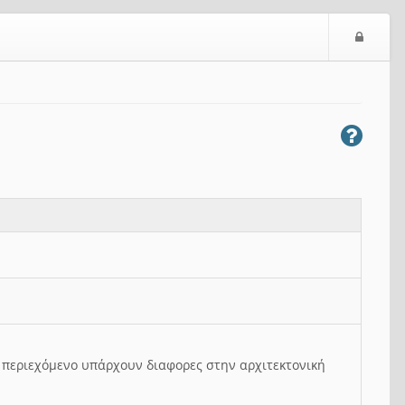
Ε
ί
σ
ο
δ
ο
ς
ο περιεχόμενο υπάρχουν διαφορες στην αρχιτεκτονική