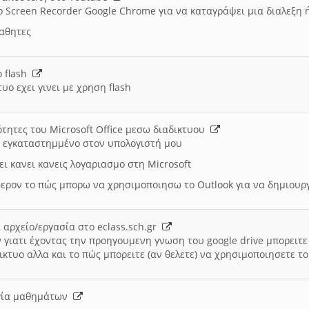
ο Screen Recorder Google Chrome για να καταγράψει μια διαλεξη 
μαθητες
ο flash
υο εχει γινει με χρηση flash
ότητες του Microsoft Office μεσω διαδικτυου
ι εγκαταστημμένο στον υπολογιστή μου
ει κανει κανεις λογαριασμο στη Microsoft
ερον το πώς μπορω να χρησιμοποιησω το Outlook για να δημιου
 αρχείο/εργασία στο eclass.sch.gr
 γιατι έχοντας την προηγουμενη γνωση του google drive μπορειτε 
ικτυο αλλα και το πώς μπορειτε (αν θελετε) να χρησιμοποιησετε το
υργία μαθημάτων