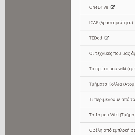
OneDrive
ICAP (Δραστηριότητα
TEDed
Οι τεχνικές που μας 
Το πρώτο μου wiki (τμ
Τμήματα Κολλια (Ατομ
Τι περιμένουμε από το
Το 1ο μου Wiki (Τμήμ
Οφέλη από εμπλοκή σε