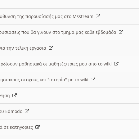
ευθυνση της παρουσίασής μας στο Msstream
ουσιασεις που θα γινουν στο τμημα μας καθε εβδομάδα
ια την τελικη εργασια
ερδίσουν μαθησιακά οι μαθητές/τριες μου απο το wiki
ησιακους στοχους και "ιστορία" με το wiki
αθηση
 του Edmodo
κά σε κατηγοριες