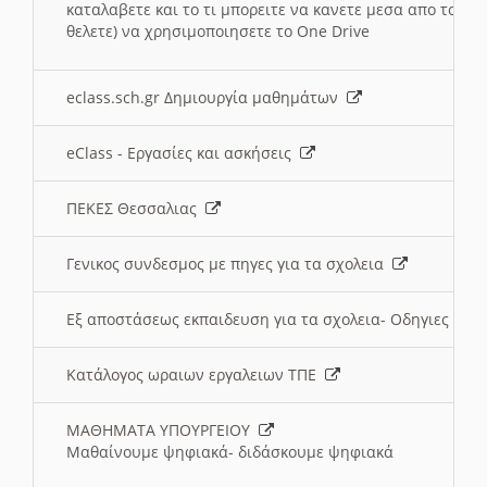
καταλαβετε και το τι μπορειτε να κανετε μεσα απο το σχο
θελετε) να χρησιμοποιησετε το One Drive
eclass.sch.gr Δημιουργία μαθημάτων
eClass - Εργασίες και ασκήσεις
ΠΕΚΕΣ Θεσσαλιας
Γενικος συνδεσμος με πηγες για τα σχολεια
Εξ αποστάσεως εκπαιδευση για τα σχολεια- Οδηγιες
Κατάλογος ωραιων εργαλειων ΤΠΕ
ΜΑΘΗΜΑΤΑ ΥΠΟΥΡΓΕΙΟΥ
Μαθαίνουμε ψηφιακά- διδάσκουμε ψηφιακά