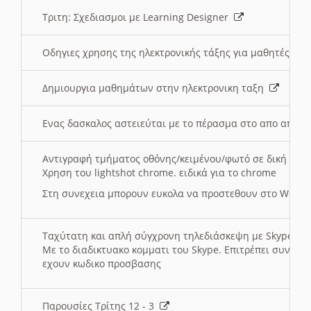
Τριτη: Σχεδιασμοι με Learning Designer
Οδηγιες χρησης της ηλεκτρονικής τάξης για μαθητές
Δημιουργια μαθημάτων στην ηλεκτρονικη ταξη
Ενας δασκαλος αστειεύται με το πέρασμα στο απο αποσ
Αντιγραφή τμήματος οθόνης/κειμένου/φωτό σε δική σας
Χρηση του lightshot chrome. ειδικά για το chrome
Στη συνεχεια μπορουν ευκολα να προστεθουν στο Word 
Ταχύτατη και απλή σύγχρονη τηλεδιάσκεψη με Skype
Με το διαδικτυακο κομματι του Skype. Επιτρέπει συνδε
εχουν κωδικο προσβασης
Παρουσίες Τρίτης 12 - 3