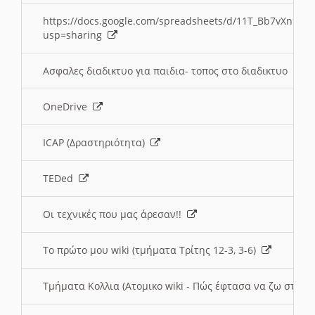
https://docs.google.com/spreadsheets/d/11T_Bb7vXn9
usp=sharing
Ασφαλες διαδικτυο για παιδια- τοπος στο διαδικτυο
OneDrive
ICAP (Δραστηριότητα)
TEDed
Οι τεχνικές που μας άρεσαν!!
Το πρώτο μου wiki (τμήματα Τρίτης 12-3, 3-6)
Τμήματα Κολλια (Ατομικο wiki - Πώς έφτασα να ζω στην 