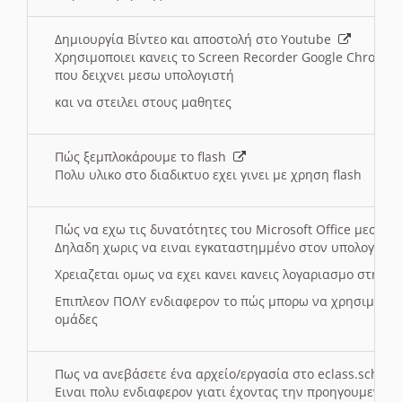
Δημιουργία Βίντεο και αποστολή στο Youtube
Χρησιμοποιει κανεις το Screen Recorder Google Chrome γ
που δειχνει μεσω υπολογιστή
και να στειλει στους μαθητες
Πώς ξεμπλοκάρουμε το flash
Πολυ υλικο στο διαδικτυο εχει γινει με χρηση flash
Πώς να εχω τις δυνατότητες του Microsoft Office μεσω 
Δηλαδη χωρις να ειναι εγκαταστημμένο στον υπολογιστή
Χρειαζεται ομως να εχει κανει κανεις λογαριασμο στη Mic
Επιπλεον ΠΟΛΥ ενδιαφερον το πώς μπορω να χρησιμοποι
ομάδες
Πως να ανεβάσετε ένα αρχείο/εργασία στο eclass.sch.gr
Ειναι πολυ ενδιαφερον γιατι έχοντας την προηγουμενη γ