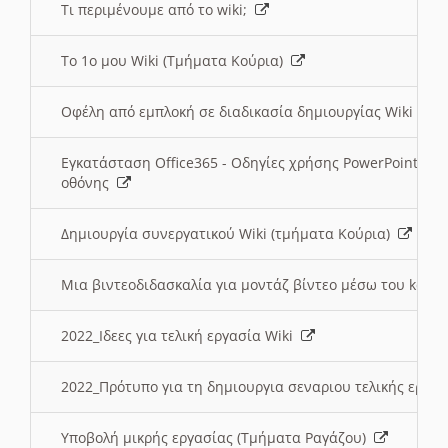
Τι περιμένουμε από το wiki;
Το 1ο μου Wiki (Τμήματα Κούρια)
Οφέλη από εμπλοκή σε διαδικασία δημιουργίας Wiki (Τ
Εγκατάσταση Office365 - Οδηγίες χρήσης PowerPoint γι
οθόνης
Δημιουργία συνεργατικού Wiki (τμήματα Κούρια)
Μια βιντεοδιδασκαλία για μοντάζ βίντεο μέσω του kden
2022_Ιδεες για τελική εργασία Wiki
2022_Πρότυπο για τη δημιουργια σεναριου τελικής εργα
Υποβολή μικρής εργασίας (Τμήματα Ραγάζου)