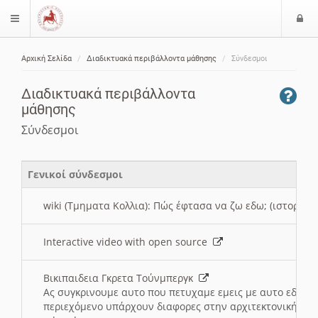
Ε
$langMenu
ί
Αρχική Σελίδα
Διαδικτυακά περιβάλλοντα μάθησης
Σύνδεσμοι
ο
ζήτηση
δ
Διαδικτυακά περιβάλλοντα
ο
μάθησης
ς
Σύνδεσμοι
Γενικοί σύνδεσμοι
wiki (Τμηματα Κολλια): Πώς έφτασα να ζω εδω; (ιστορια)
Interactive video with open source
Βικιπαιδεια Γκρετα Τούνμπεργκ
Ας συγκρινουμε αυτο που πετυχαμε εμεις με αυτο εδω το
περιεχόμενο υπάρχουν διαφορες στην αρχιτεκτονική της