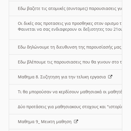
Εδω βαζετε τις ατομικές (συντομες) παρουσιασεις για κ
Οι δικές σας προτασεις για προσθηκες στον ορισμο της
Φαινεται να σας ενδιαφερουν οι δεξιοτητες του 21ου αι
Εδω δηλώνουμε τη διευθυνση της παρουσίασής μας στ
Εδω βλέπουμε τις παρουσιασεις που θα γινουν στο τμη
Μαθημα 8. Συζητηση για την τελικη εργασια
Τι θα μπορούσαν να κερδίσουν μαθησιακά οι μαθητές/τρ
Δύο προτάσεις για μαθησιακους στοχους και "ιστορία" μ
Μαθημα 9_ Μεικτη μαθηση