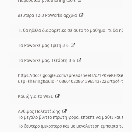
Παρουσιαση: Authoring tools
Δευτερα 12-3 PbWorks αρχικα
Τι θα ηθελα διαφορετικο σε αυτο το μαθημα- τι θα ηθελα
Τα Pbworks μας Τριτη 3-6
Τα Pbworks μας, Τετάρτη 3-6
https://docs.google.com/spreadsheets/d/1PK9eKHXGOJLZ
usp=sharing&ouid=108601020861396543722&rtpof=true
Κουιζ για το WISE
Ανθιμος Παλτατζιδης
Το μεγαλο βιντεο (πρωτη φορα, επρεπε να μαθει και το C
Το δευτερο (μικροτερο και με μεγαλυτερη εμπειρια τωρα)