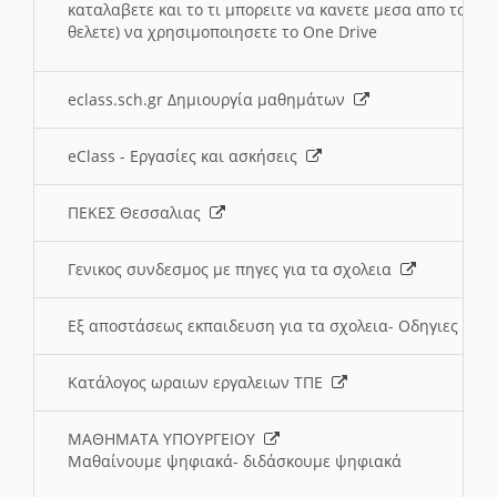
καταλαβετε και το τι μπορειτε να κανετε μεσα απο το σχο
θελετε) να χρησιμοποιησετε το One Drive
eclass.sch.gr Δημιουργία μαθημάτων
eClass - Εργασίες και ασκήσεις
ΠΕΚΕΣ Θεσσαλιας
Γενικος συνδεσμος με πηγες για τα σχολεια
Εξ αποστάσεως εκπαιδευση για τα σχολεια- Οδηγιες
Κατάλογος ωραιων εργαλειων ΤΠΕ
ΜΑΘΗΜΑΤΑ ΥΠΟΥΡΓΕΙΟΥ
Μαθαίνουμε ψηφιακά- διδάσκουμε ψηφιακά