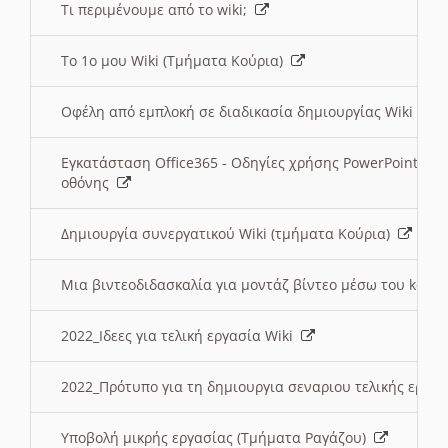
Τι περιμένουμε από το wiki;
Το 1ο μου Wiki (Τμήματα Κούρια)
Οφέλη από εμπλοκή σε διαδικασία δημιουργίας Wiki (Τ
Εγκατάσταση Office365 - Οδηγίες χρήσης PowerPoint γι
οθόνης
Δημιουργία συνεργατικού Wiki (τμήματα Κούρια)
Μια βιντεοδιδασκαλία για μοντάζ βίντεο μέσω του kden
2022_Ιδεες για τελική εργασία Wiki
2022_Πρότυπο για τη δημιουργια σεναριου τελικής εργα
Υποβολή μικρής εργασίας (Τμήματα Ραγάζου)