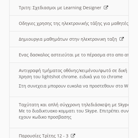
Τριτη: Σχεδιασμοι με Learning Designer
Οδηγιες χρησης της ηλεκτρονικής τάξης για μαθητές
Δημιουργια μαθημάτων στην ηλεκτρονικη ταξη
Ενας δασκαλος αστειεύται με το πέρασμα στο απο αποσ
Αντιγραφή τμήματος οθόνης/κειμένου/φωτό σε δική σας
Χρηση του lightshot chrome. ειδικά για το chrome
Στη συνεχεια μπορουν ευκολα να προστεθουν στο Word 
Ταχύτατη και απλή σύγχρονη τηλεδιάσκεψη με Skype
Με το διαδικτυακο κομματι του Skype. Επιτρέπει συνδε
εχουν κωδικο προσβασης
Παρουσίες Τρίτης 12 - 3