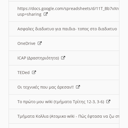
https://docs.google.com/spreadsheets/d/11T_Bb7vXn9
usp=sharing
Ασφαλες διαδικτυο για παιδια- τοπος στο διαδικτυο
OneDrive
ICAP (Δραστηριότητα)
TEDed
Οι τεχνικές που μας άρεσαν!!
Το πρώτο μου wiki (τμήματα Τρίτης 12-3, 3-6)
Τμήματα Κολλια (Ατομικο wiki - Πώς έφτασα να ζω στην 