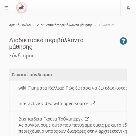
Ε
$langMenu
ί
Αρχική Σελίδα
Διαδικτυακά περιβάλλοντα μάθησης
Σύνδεσμοι
ο
ζήτηση
δ
Διαδικτυακά περιβάλλοντα
ο
μάθησης
ς
Σύνδεσμοι
Γενικοί σύνδεσμοι
wiki (Τμηματα Κολλια): Πώς έφτασα να ζω εδω; (ιστορια)
Interactive video with open source
Βικιπαιδεια Γκρετα Τούνμπεργκ
Ας συγκρινουμε αυτο που πετυχαμε εμεις με αυτο εδω το
περιεχόμενο υπάρχουν διαφορες στην αρχιτεκτονική της