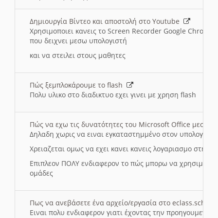
Δημιουργία Βίντεο και αποστολή στο Youtube
Χρησιμοποιει κανεις το Screen Recorder Google Chrome γ
που δειχνει μεσω υπολογιστή
και να στειλει στους μαθητες
Πώς ξεμπλοκάρουμε το flash
Πολυ υλικο στο διαδικτυο εχει γινει με χρηση flash
Πώς να εχω τις δυνατότητες του Microsoft Office μεσω 
Δηλαδη χωρις να ειναι εγκαταστημμένο στον υπολογιστή
Χρειαζεται ομως να εχει κανει κανεις λογαριασμο στη Mic
Επιπλεον ΠΟΛΥ ενδιαφερον το πώς μπορω να χρησιμοποι
ομάδες
Πως να ανεβάσετε ένα αρχείο/εργασία στο eclass.sch.gr
Ειναι πολυ ενδιαφερον γιατι έχοντας την προηγουμενη γ