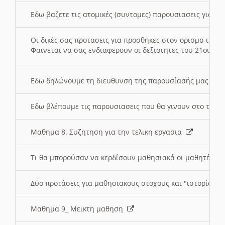
Εδω βαζετε τις ατομικές (συντομες) παρουσιασεις για κ
Οι δικές σας προτασεις για προσθηκες στον ορισμο της
Φαινεται να σας ενδιαφερουν οι δεξιοτητες του 21ου αι
Εδω δηλώνουμε τη διευθυνση της παρουσίασής μας στ
Εδω βλέπουμε τις παρουσιασεις που θα γινουν στο τμη
Μαθημα 8. Συζητηση για την τελικη εργασια
Τι θα μπορούσαν να κερδίσουν μαθησιακά οι μαθητές/τρ
Δύο προτάσεις για μαθησιακους στοχους και "ιστορία" μ
Μαθημα 9_ Μεικτη μαθηση