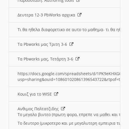
Παρουσιαση: Authoring tools
Δευτερα 12-3 PbWorks αρχικα
Τι θα ηθελα διαφορετικο σε αυτο το μαθημα- τι θα ηθελα
Τα Pbworks μας Τριτη 3-6
Τα Pbworks μας, Τετάρτη 3-6
https://docs.google.com/spreadsheets/d/1PK9eKHXGOJLZ
usp=sharing&ouid=108601020861396543722&rtpof=true
Κουιζ για το WISE
Ανθιμος Παλτατζιδης
Το μεγαλο βιντεο (πρωτη φορα, επρεπε να μαθει και το C
Το δευτερο (μικροτερο και με μεγαλυτερη εμπειρια τωρα)