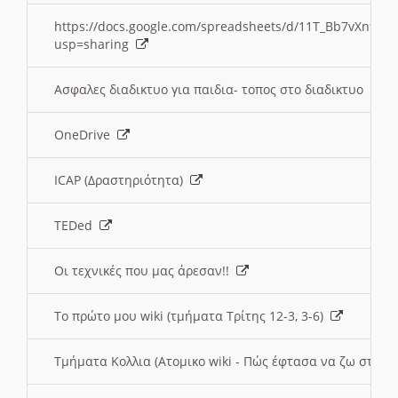
https://docs.google.com/spreadsheets/d/11T_Bb7vXn9
usp=sharing
Ασφαλες διαδικτυο για παιδια- τοπος στο διαδικτυο
OneDrive
ICAP (Δραστηριότητα)
TEDed
Οι τεχνικές που μας άρεσαν!!
Το πρώτο μου wiki (τμήματα Τρίτης 12-3, 3-6)
Τμήματα Κολλια (Ατομικο wiki - Πώς έφτασα να ζω στην 