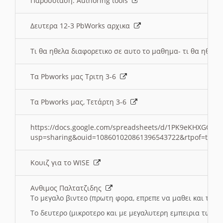
Παρουσιαση: Authoring tools
Δευτερα 12-3 PbWorks αρχικα
Τι θα ηθελα διαφορετικο σε αυτο το μαθημα- τι θα ηθελα
Τα Pbworks μας Τριτη 3-6
Τα Pbworks μας, Τετάρτη 3-6
https://docs.google.com/spreadsheets/d/1PK9eKHXGOJLZ
usp=sharing&ouid=108601020861396543722&rtpof=true
Κουιζ για το WISE
Ανθιμος Παλτατζιδης
Το μεγαλο βιντεο (πρωτη φορα, επρεπε να μαθει και το C
Το δευτερο (μικροτερο και με μεγαλυτερη εμπειρια τωρα)