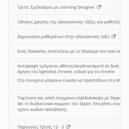
Τριτη: Σχεδιασμοι με Learning Designer
Οδηγιες χρησης της ηλεκτρονικής τάξης για μαθητές
Δημιουργια μαθημάτων στην ηλεκτρονικη ταξη
Ενας δασκαλος αστειεύται με το πέρασμα στο απο αποσ
Αντιγραφή τμήματος οθόνης/κειμένου/φωτό σε δική σας
Χρηση του lightshot chrome. ειδικά για το chrome
Στη συνεχεια μπορουν ευκολα να προστεθουν στο Word 
Ταχύτατη και απλή σύγχρονη τηλεδιάσκεψη με Skype
Με το διαδικτυακο κομματι του Skype. Επιτρέπει συνδε
εχουν κωδικο προσβασης
Παρουσίες Τρίτης 12 - 3