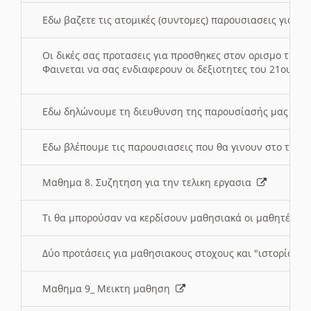
Εδω βαζετε τις ατομικές (συντομες) παρουσιασεις για κ
Οι δικές σας προτασεις για προσθηκες στον ορισμο της
Φαινεται να σας ενδιαφερουν οι δεξιοτητες του 21ου αι
Εδω δηλώνουμε τη διευθυνση της παρουσίασής μας στ
Εδω βλέπουμε τις παρουσιασεις που θα γινουν στο τμη
Μαθημα 8. Συζητηση για την τελικη εργασια
Τι θα μπορούσαν να κερδίσουν μαθησιακά οι μαθητές/τρ
Δύο προτάσεις για μαθησιακους στοχους και "ιστορία" μ
Μαθημα 9_ Μεικτη μαθηση