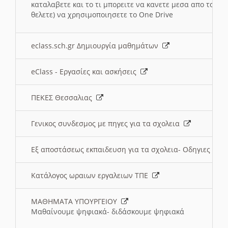
καταλαβετε και το τι μπορειτε να κανετε μεσα απο το σχο
θελετε) να χρησιμοποιησετε το One Drive
eclass.sch.gr Δημιουργία μαθημάτων
eClass - Εργασίες και ασκήσεις
ΠΕΚΕΣ Θεσσαλιας
Γενικος συνδεσμος με πηγες για τα σχολεια
Εξ αποστάσεως εκπαιδευση για τα σχολεια- Οδηγιες
Κατάλογος ωραιων εργαλειων ΤΠΕ
ΜΑΘΗΜΑΤΑ ΥΠΟΥΡΓΕΙΟΥ
Μαθαίνουμε ψηφιακά- διδάσκουμε ψηφιακά