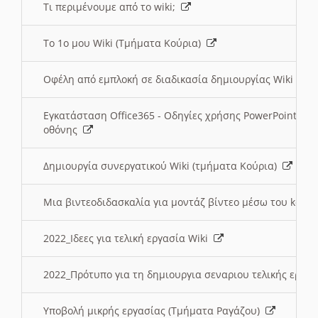
Τι περιμένουμε από το wiki;
Το 1ο μου Wiki (Τμήματα Κούρια)
Οφέλη από εμπλοκή σε διαδικασία δημιουργίας Wiki (Τ
Εγκατάσταση Office365 - Οδηγίες χρήσης PowerPoint γι
οθόνης
Δημιουργία συνεργατικού Wiki (τμήματα Κούρια)
Μια βιντεοδιδασκαλία για μοντάζ βίντεο μέσω του kden
2022_Ιδεες για τελική εργασία Wiki
2022_Πρότυπο για τη δημιουργια σεναριου τελικής εργα
Υποβολή μικρής εργασίας (Τμήματα Ραγάζου)