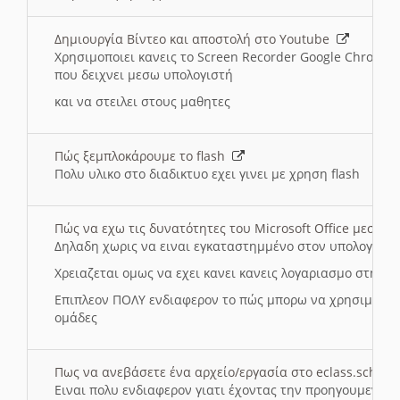
Δημιουργία Βίντεο και αποστολή στο Youtube
Χρησιμοποιει κανεις το Screen Recorder Google Chrome γ
που δειχνει μεσω υπολογιστή
και να στειλει στους μαθητες
Πώς ξεμπλοκάρουμε το flash
Πολυ υλικο στο διαδικτυο εχει γινει με χρηση flash
Πώς να εχω τις δυνατότητες του Microsoft Office μεσω 
Δηλαδη χωρις να ειναι εγκαταστημμένο στον υπολογιστή
Χρειαζεται ομως να εχει κανει κανεις λογαριασμο στη Mic
Επιπλεον ΠΟΛΥ ενδιαφερον το πώς μπορω να χρησιμοποι
ομάδες
Πως να ανεβάσετε ένα αρχείο/εργασία στο eclass.sch.gr
Ειναι πολυ ενδιαφερον γιατι έχοντας την προηγουμενη γ