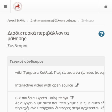
Ε
$langMenu
ί
Αρχική Σελίδα
Διαδικτυακά περιβάλλοντα μάθησης
Σύνδεσμοι
ο
ζήτηση
δ
Διαδικτυακά περιβάλλοντα
ο
μάθησης
ς
Σύνδεσμοι
Γενικοί σύνδεσμοι
wiki (Τμηματα Κολλια): Πώς έφτασα να ζω εδω; (ιστορια)
Interactive video with open source
Βικιπαιδεια Γκρετα Τούνμπεργκ
Ας συγκρινουμε αυτο που πετυχαμε εμεις με αυτο εδω το
περιεχόμενο υπάρχουν διαφορες στην αρχιτεκτονική της