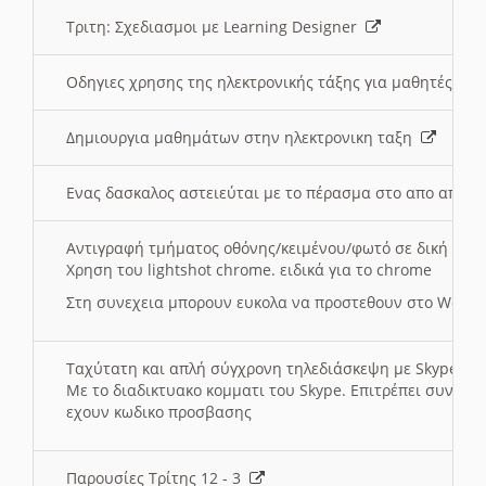
Τριτη: Σχεδιασμοι με Learning Designer
Οδηγιες χρησης της ηλεκτρονικής τάξης για μαθητές
Δημιουργια μαθημάτων στην ηλεκτρονικη ταξη
Ενας δασκαλος αστειεύται με το πέρασμα στο απο αποσ
Αντιγραφή τμήματος οθόνης/κειμένου/φωτό σε δική σας
Χρηση του lightshot chrome. ειδικά για το chrome
Στη συνεχεια μπορουν ευκολα να προστεθουν στο Word 
Ταχύτατη και απλή σύγχρονη τηλεδιάσκεψη με Skype
Με το διαδικτυακο κομματι του Skype. Επιτρέπει συνδε
εχουν κωδικο προσβασης
Παρουσίες Τρίτης 12 - 3