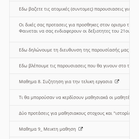
Εδω βαζετε τις ατομικές (συντομες) παρουσιασεις για κ
Οι δικές σας προτασεις για προσθηκες στον ορισμο της
Φαινεται να σας ενδιαφερουν οι δεξιοτητες του 21ου αι
Εδω δηλώνουμε τη διευθυνση της παρουσίασής μας στ
Εδω βλέπουμε τις παρουσιασεις που θα γινουν στο τμη
Μαθημα 8. Συζητηση για την τελικη εργασια
Τι θα μπορούσαν να κερδίσουν μαθησιακά οι μαθητές/τρ
Δύο προτάσεις για μαθησιακους στοχους και "ιστορία" μ
Μαθημα 9_ Μεικτη μαθηση