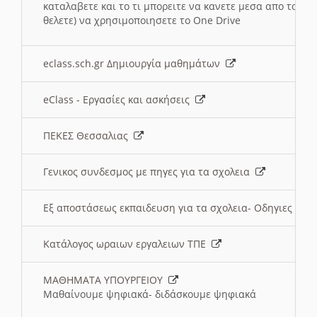
καταλαβετε και το τι μπορειτε να κανετε μεσα απο το σχο
θελετε) να χρησιμοποιησετε το One Drive
eclass.sch.gr Δημιουργία μαθημάτων
eClass - Εργασίες και ασκήσεις
ΠΕΚΕΣ Θεσσαλιας
Γενικος συνδεσμος με πηγες για τα σχολεια
Εξ αποστάσεως εκπαιδευση για τα σχολεια- Οδηγιες
Κατάλογος ωραιων εργαλειων ΤΠΕ
ΜΑΘΗΜΑΤΑ ΥΠΟΥΡΓΕΙΟΥ
Μαθαίνουμε ψηφιακά- διδάσκουμε ψηφιακά