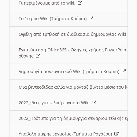
Τι περιμένουμε από το wiki;
Το 1ο μου Wiki (Τμήματα Κούρια)
Οφέλη από εμπλοκή σε διαδικασία δημιουργίας Wiki (Τ
Εγκατάσταση Office365 - Οδηγίες χρήσης PowerPoint γι
οθόνης
Δημιουργία συνεργατικού Wiki (τμήματα Κούρια)
Μια βιντεοδιδασκαλία για μοντάζ βίντεο μέσω του kden
2022_Ιδεες για τελική εργασία Wiki
2022_Πρότυπο για τη δημιουργια σεναριου τελικής εργα
Υποβολή μικρής εργασίας (Τμήματα Ραγάζου)