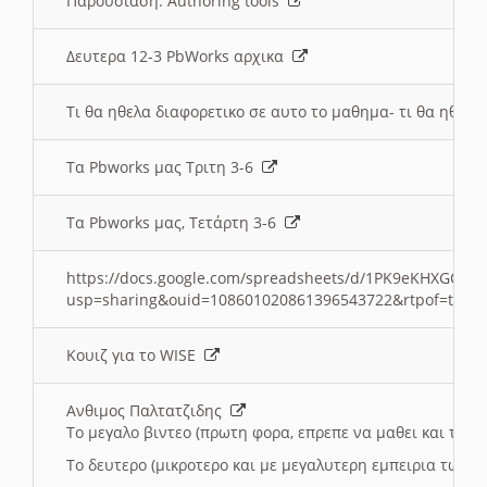
Παρουσιαση: Authoring tools
Δευτερα 12-3 PbWorks αρχικα
Τι θα ηθελα διαφορετικο σε αυτο το μαθημα- τι θα ηθελα
Τα Pbworks μας Τριτη 3-6
Τα Pbworks μας, Τετάρτη 3-6
https://docs.google.com/spreadsheets/d/1PK9eKHXGOJLZ
usp=sharing&ouid=108601020861396543722&rtpof=true
Κουιζ για το WISE
Ανθιμος Παλτατζιδης
Το μεγαλο βιντεο (πρωτη φορα, επρεπε να μαθει και το C
Το δευτερο (μικροτερο και με μεγαλυτερη εμπειρια τωρα)