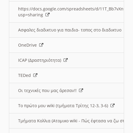
https://docs.google.com/spreadsheets/d/11T_Bb7vXn9
usp=sharing
Ασφαλες διαδικτυο για παιδια- τοπος στο διαδικτυο
OneDrive
ICAP (Δραστηριότητα)
TEDed
Οι τεχνικές που μας άρεσαν!!
Το πρώτο μου wiki (τμήματα Τρίτης 12-3, 3-6)
Τμήματα Κολλια (Ατομικο wiki - Πώς έφτασα να ζω στην 