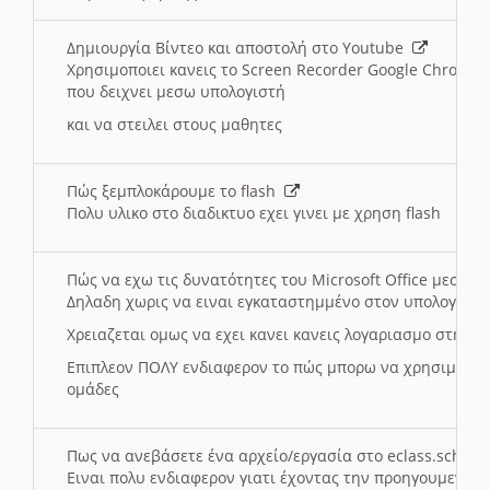
Δημιουργία Βίντεο και αποστολή στο Youtube
Χρησιμοποιει κανεις το Screen Recorder Google Chrome γ
που δειχνει μεσω υπολογιστή
και να στειλει στους μαθητες
Πώς ξεμπλοκάρουμε το flash
Πολυ υλικο στο διαδικτυο εχει γινει με χρηση flash
Πώς να εχω τις δυνατότητες του Microsoft Office μεσω 
Δηλαδη χωρις να ειναι εγκαταστημμένο στον υπολογιστή
Χρειαζεται ομως να εχει κανει κανεις λογαριασμο στη Mic
Επιπλεον ΠΟΛΥ ενδιαφερον το πώς μπορω να χρησιμοποι
ομάδες
Πως να ανεβάσετε ένα αρχείο/εργασία στο eclass.sch.gr
Ειναι πολυ ενδιαφερον γιατι έχοντας την προηγουμενη γ