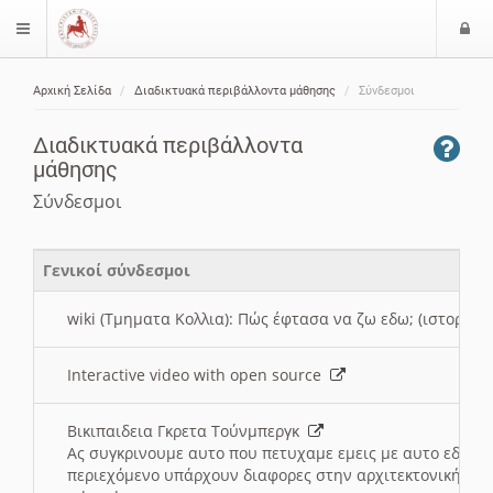
Ε
$langMenu
ί
Αρχική Σελίδα
Διαδικτυακά περιβάλλοντα μάθησης
Σύνδεσμοι
ο
ζήτηση
δ
Διαδικτυακά περιβάλλοντα
ο
μάθησης
ς
Σύνδεσμοι
Γενικοί σύνδεσμοι
wiki (Τμηματα Κολλια): Πώς έφτασα να ζω εδω; (ιστορια)
Interactive video with open source
Βικιπαιδεια Γκρετα Τούνμπεργκ
Ας συγκρινουμε αυτο που πετυχαμε εμεις με αυτο εδω το
περιεχόμενο υπάρχουν διαφορες στην αρχιτεκτονική της