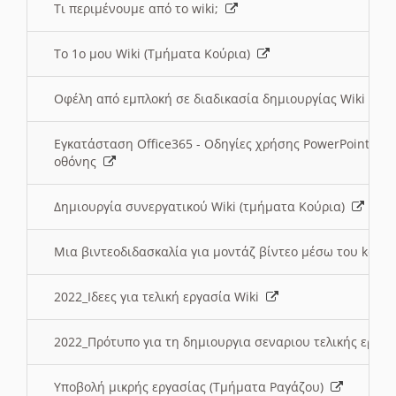
Τι περιμένουμε από το wiki;
Το 1ο μου Wiki (Τμήματα Κούρια)
Οφέλη από εμπλοκή σε διαδικασία δημιουργίας Wiki (Τ
Εγκατάσταση Office365 - Οδηγίες χρήσης PowerPoint γι
οθόνης
Δημιουργία συνεργατικού Wiki (τμήματα Κούρια)
Μια βιντεοδιδασκαλία για μοντάζ βίντεο μέσω του kden
2022_Ιδεες για τελική εργασία Wiki
2022_Πρότυπο για τη δημιουργια σεναριου τελικής εργα
Υποβολή μικρής εργασίας (Τμήματα Ραγάζου)