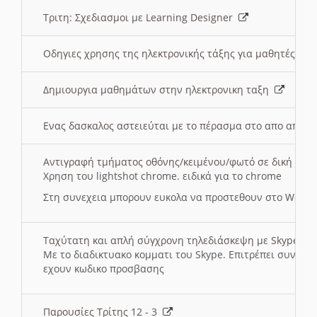
Τριτη: Σχεδιασμοι με Learning Designer
Οδηγιες χρησης της ηλεκτρονικής τάξης για μαθητές
Δημιουργια μαθημάτων στην ηλεκτρονικη ταξη
Ενας δασκαλος αστειεύται με το πέρασμα στο απο αποσ
Αντιγραφή τμήματος οθόνης/κειμένου/φωτό σε δική σας
Χρηση του lightshot chrome. ειδικά για το chrome
Στη συνεχεια μπορουν ευκολα να προστεθουν στο Word 
Ταχύτατη και απλή σύγχρονη τηλεδιάσκεψη με Skype
Με το διαδικτυακο κομματι του Skype. Επιτρέπει συνδε
εχουν κωδικο προσβασης
Παρουσίες Τρίτης 12 - 3