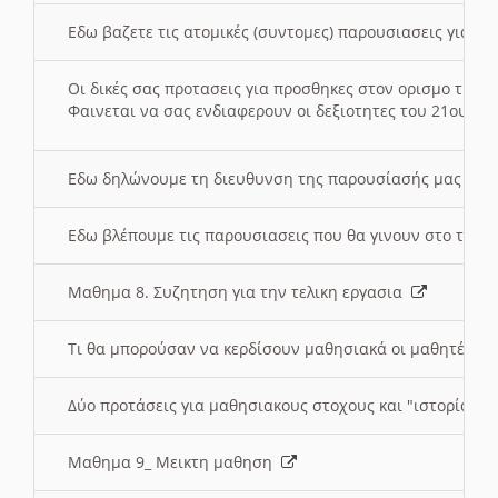
Εδω βαζετε τις ατομικές (συντομες) παρουσιασεις για κ
Οι δικές σας προτασεις για προσθηκες στον ορισμο της
Φαινεται να σας ενδιαφερουν οι δεξιοτητες του 21ου αι
Εδω δηλώνουμε τη διευθυνση της παρουσίασής μας στ
Εδω βλέπουμε τις παρουσιασεις που θα γινουν στο τμη
Μαθημα 8. Συζητηση για την τελικη εργασια
Τι θα μπορούσαν να κερδίσουν μαθησιακά οι μαθητές/τρ
Δύο προτάσεις για μαθησιακους στοχους και "ιστορία" μ
Μαθημα 9_ Μεικτη μαθηση