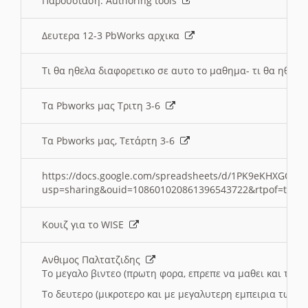
Παρουσιαση: Authoring tools
Δευτερα 12-3 PbWorks αρχικα
Τι θα ηθελα διαφορετικο σε αυτο το μαθημα- τι θα ηθελα
Τα Pbworks μας Τριτη 3-6
Τα Pbworks μας, Τετάρτη 3-6
https://docs.google.com/spreadsheets/d/1PK9eKHXGOJLZ
usp=sharing&ouid=108601020861396543722&rtpof=true
Κουιζ για το WISE
Ανθιμος Παλτατζιδης
Το μεγαλο βιντεο (πρωτη φορα, επρεπε να μαθει και το C
Το δευτερο (μικροτερο και με μεγαλυτερη εμπειρια τωρα)