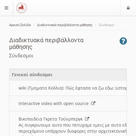
Ε
$langMenu
ί
Αρχική Σελίδα
Διαδικτυακά περιβάλλοντα μάθησης
Σύνδεσμοι
ο
ζήτηση
δ
Διαδικτυακά περιβάλλοντα
ο
μάθησης
ς
Σύνδεσμοι
Γενικοί σύνδεσμοι
wiki (Τμηματα Κολλια): Πώς έφτασα να ζω εδω; (ιστορια)
Interactive video with open source
Βικιπαιδεια Γκρετα Τούνμπεργκ
Ας συγκρινουμε αυτο που πετυχαμε εμεις με αυτο εδω το
περιεχόμενο υπάρχουν διαφορες στην αρχιτεκτονική της