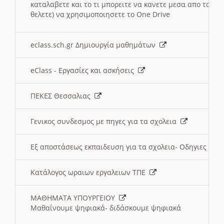
καταλαβετε και το τι μπορειτε να κανετε μεσα απο το σχο
θελετε) να χρησιμοποιησετε το One Drive
eclass.sch.gr Δημιουργία μαθημάτων
eClass - Εργασίες και ασκήσεις
ΠΕΚΕΣ Θεσσαλιας
Γενικος συνδεσμος με πηγες για τα σχολεια
Εξ αποστάσεως εκπαιδευση για τα σχολεια- Οδηγιες
Κατάλογος ωραιων εργαλειων ΤΠΕ
ΜΑΘΗΜΑΤΑ ΥΠΟΥΡΓΕΙΟΥ
Μαθαίνουμε ψηφιακά- διδάσκουμε ψηφιακά