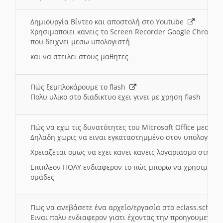
Δημιουργία Βίντεο και αποστολή στο Youtube
Χρησιμοποιει κανεις το Screen Recorder Google Chrome γ
που δειχνει μεσω υπολογιστή
και να στειλει στους μαθητες
Πώς ξεμπλοκάρουμε το flash
Πολυ υλικο στο διαδικτυο εχει γινει με χρηση flash
Πώς να εχω τις δυνατότητες του Microsoft Office μεσω 
Δηλαδη χωρις να ειναι εγκαταστημμένο στον υπολογιστή
Χρειαζεται ομως να εχει κανει κανεις λογαριασμο στη Mic
Επιπλεον ΠΟΛΥ ενδιαφερον το πώς μπορω να χρησιμοποι
ομάδες
Πως να ανεβάσετε ένα αρχείο/εργασία στο eclass.sch.gr
Ειναι πολυ ενδιαφερον γιατι έχοντας την προηγουμενη γ