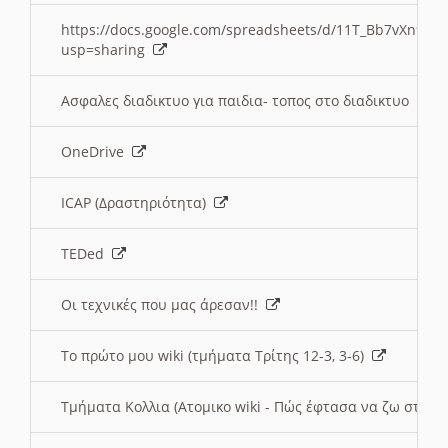
https://docs.google.com/spreadsheets/d/11T_Bb7vXn9
usp=sharing
Ασφαλες διαδικτυο για παιδια- τοπος στο διαδικτυο
OneDrive
ICAP (Δραστηριότητα)
TEDed
Οι τεχνικές που μας άρεσαν!!
Το πρώτο μου wiki (τμήματα Τρίτης 12-3, 3-6)
Τμήματα Κολλια (Ατομικο wiki - Πώς έφτασα να ζω στην 