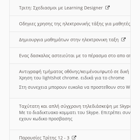
Τριτη: Σχεδιασμοι με Learning Designer
Οδηγιες χρησης της ηλεκτρονικής τάξης για μαθητές
Δημιουργια μαθημάτων στην ηλεκτρονικη ταξη
Ενας δασκαλος αστειεύται με το πέρασμα στο απο αποσ
Αντιγραφή τμήματος οθόνης/κειμένου/φωτό σε δική σας
Χρηση του lightshot chrome. ειδικά για το chrome
Στη συνεχεια μπορουν ευκολα να προστεθουν στο Word 
Ταχύτατη και απλή σύγχρονη τηλεδιάσκεψη με Skype
Με το διαδικτυακο κομματι του Skype. Επιτρέπει συνδε
εχουν κωδικο προσβασης
Παρουσίες Τρίτης 12 - 3