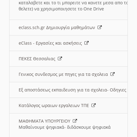
καταλαβετε και το τι μπορειτε να κανετε μεσα απο το σχο
θελετε) να χρησιμοποιησετε το One Drive
eclass.sch.gr Δημιουργία μαθημάτων
eClass - Εργασίες και ασκήσεις
ΠΕΚΕΣ Θεσσαλιας
Γενικος συνδεσμος με πηγες για τα σχολεια
Εξ αποστάσεως εκπαιδευση για τα σχολεια- Οδηγιες
Κατάλογος ωραιων εργαλειων ΤΠΕ
ΜΑΘΗΜΑΤΑ ΥΠΟΥΡΓΕΙΟΥ
Μαθαίνουμε ψηφιακά- διδάσκουμε ψηφιακά