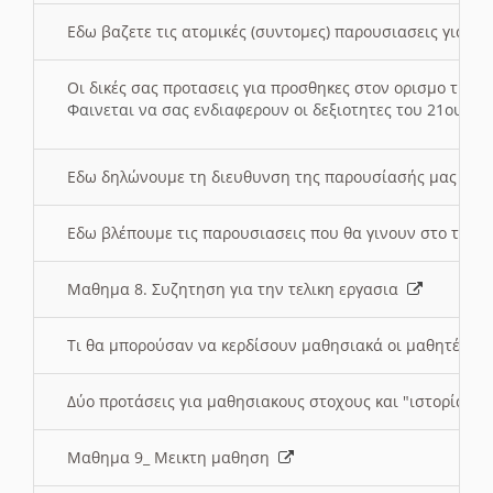
Εδω βαζετε τις ατομικές (συντομες) παρουσιασεις για κ
Οι δικές σας προτασεις για προσθηκες στον ορισμο της
Φαινεται να σας ενδιαφερουν οι δεξιοτητες του 21ου αι
Εδω δηλώνουμε τη διευθυνση της παρουσίασής μας στ
Εδω βλέπουμε τις παρουσιασεις που θα γινουν στο τμη
Μαθημα 8. Συζητηση για την τελικη εργασια
Τι θα μπορούσαν να κερδίσουν μαθησιακά οι μαθητές/τρ
Δύο προτάσεις για μαθησιακους στοχους και "ιστορία" μ
Μαθημα 9_ Μεικτη μαθηση