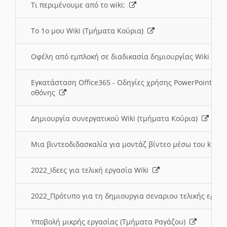
Τι περιμένουμε από το wiki;
Το 1ο μου Wiki (Τμήματα Κούρια)
Οφέλη από εμπλοκή σε διαδικασία δημιουργίας Wiki (Τ
Εγκατάσταση Office365 - Οδηγίες χρήσης PowerPoint γι
οθόνης
Δημιουργία συνεργατικού Wiki (τμήματα Κούρια)
Μια βιντεοδιδασκαλία για μοντάζ βίντεο μέσω του kden
2022_Ιδεες για τελική εργασία Wiki
2022_Πρότυπο για τη δημιουργια σεναριου τελικής εργα
Υποβολή μικρής εργασίας (Τμήματα Ραγάζου)