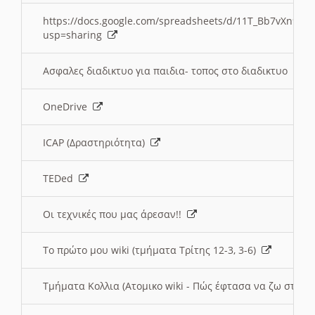
https://docs.google.com/spreadsheets/d/11T_Bb7vXn9
usp=sharing
Ασφαλες διαδικτυο για παιδια- τοπος στο διαδικτυο
OneDrive
ICAP (Δραστηριότητα)
TEDed
Οι τεχνικές που μας άρεσαν!!
Το πρώτο μου wiki (τμήματα Τρίτης 12-3, 3-6)
Τμήματα Κολλια (Ατομικο wiki - Πώς έφτασα να ζω στην 