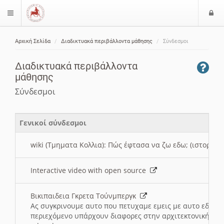
Ε
$langMenu
ί
Αρχική Σελίδα
Διαδικτυακά περιβάλλοντα μάθησης
Σύνδεσμοι
ο
ζήτηση
δ
Διαδικτυακά περιβάλλοντα
ο
μάθησης
ς
Σύνδεσμοι
Γενικοί σύνδεσμοι
wiki (Τμηματα Κολλια): Πώς έφτασα να ζω εδω; (ιστορια)
Interactive video with open source
Βικιπαιδεια Γκρετα Τούνμπεργκ
Ας συγκρινουμε αυτο που πετυχαμε εμεις με αυτο εδω το
περιεχόμενο υπάρχουν διαφορες στην αρχιτεκτονική της