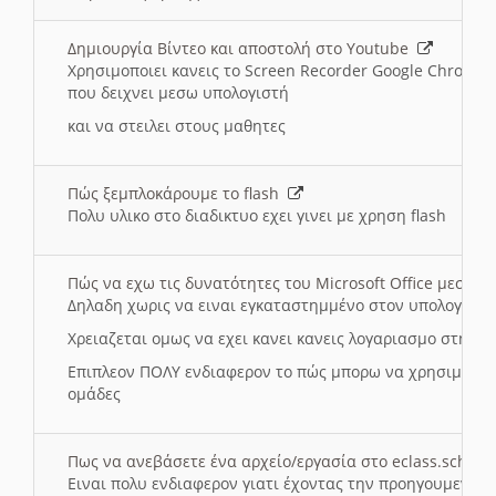
Δημιουργία Βίντεο και αποστολή στο Youtube
Χρησιμοποιει κανεις το Screen Recorder Google Chrome γ
που δειχνει μεσω υπολογιστή
και να στειλει στους μαθητες
Πώς ξεμπλοκάρουμε το flash
Πολυ υλικο στο διαδικτυο εχει γινει με χρηση flash
Πώς να εχω τις δυνατότητες του Microsoft Office μεσω 
Δηλαδη χωρις να ειναι εγκαταστημμένο στον υπολογιστή
Χρειαζεται ομως να εχει κανει κανεις λογαριασμο στη Mic
Επιπλεον ΠΟΛΥ ενδιαφερον το πώς μπορω να χρησιμοποι
ομάδες
Πως να ανεβάσετε ένα αρχείο/εργασία στο eclass.sch.gr
Ειναι πολυ ενδιαφερον γιατι έχοντας την προηγουμενη γ