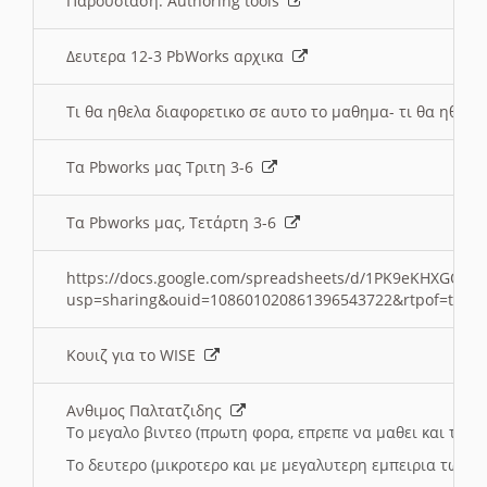
Παρουσιαση: Authoring tools
Δευτερα 12-3 PbWorks αρχικα
Τι θα ηθελα διαφορετικο σε αυτο το μαθημα- τι θα ηθελα
Τα Pbworks μας Τριτη 3-6
Τα Pbworks μας, Τετάρτη 3-6
https://docs.google.com/spreadsheets/d/1PK9eKHXGOJLZ
usp=sharing&ouid=108601020861396543722&rtpof=true
Κουιζ για το WISE
Ανθιμος Παλτατζιδης
Το μεγαλο βιντεο (πρωτη φορα, επρεπε να μαθει και το C
Το δευτερο (μικροτερο και με μεγαλυτερη εμπειρια τωρα)