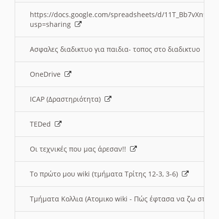
https://docs.google.com/spreadsheets/d/11T_Bb7vXn9
usp=sharing
Ασφαλες διαδικτυο για παιδια- τοπος στο διαδικτυο
OneDrive
ICAP (Δραστηριότητα)
TEDed
Οι τεχνικές που μας άρεσαν!!
Το πρώτο μου wiki (τμήματα Τρίτης 12-3, 3-6)
Τμήματα Κολλια (Ατομικο wiki - Πώς έφτασα να ζω στην 