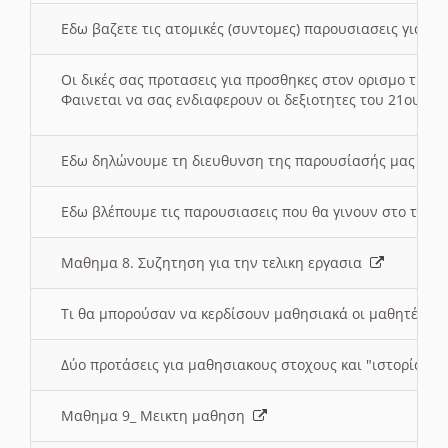
Εδω βαζετε τις ατομικές (συντομες) παρουσιασεις για κ
Οι δικές σας προτασεις για προσθηκες στον ορισμο της
Φαινεται να σας ενδιαφερουν οι δεξιοτητες του 21ου αι
Εδω δηλώνουμε τη διευθυνση της παρουσίασής μας στ
Εδω βλέπουμε τις παρουσιασεις που θα γινουν στο τμη
Μαθημα 8. Συζητηση για την τελικη εργασια
Τι θα μπορούσαν να κερδίσουν μαθησιακά οι μαθητές/τρ
Δύο προτάσεις για μαθησιακους στοχους και "ιστορία" μ
Μαθημα 9_ Μεικτη μαθηση