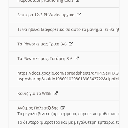
Παρουσιαση: Authoring tools
Δευτερα 12-3 PbWorks αρχικα
Τι θα ηθελα διαφορετικο σε αυτο το μαθημα- τι θα ηθελα
Τα Pbworks μας Τριτη 3-6
Τα Pbworks μας, Τετάρτη 3-6
https://docs.google.com/spreadsheets/d/1PK9eKHXGOJLZ
usp=sharing&ouid=108601020861396543722&rtpof=true
Κουιζ για το WISE
Ανθιμος Παλτατζιδης
Το μεγαλο βιντεο (πρωτη φορα, επρεπε να μαθει και το C
Το δευτερο (μικροτερο και με μεγαλυτερη εμπειρια τωρα)