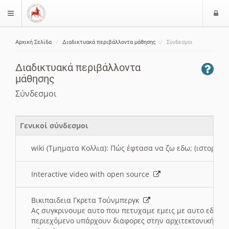
Ε
$langMenu
ί
Αρχική Σελίδα
Διαδικτυακά περιβάλλοντα μάθησης
Σύνδεσμοι
ο
ζήτηση
δ
Διαδικτυακά περιβάλλοντα
ο
μάθησης
ς
Σύνδεσμοι
Γενικοί σύνδεσμοι
wiki (Τμηματα Κολλια): Πώς έφτασα να ζω εδω; (ιστορια)
Interactive video with open source
Βικιπαιδεια Γκρετα Τούνμπεργκ
Ας συγκρινουμε αυτο που πετυχαμε εμεις με αυτο εδω το
περιεχόμενο υπάρχουν διαφορες στην αρχιτεκτονική της