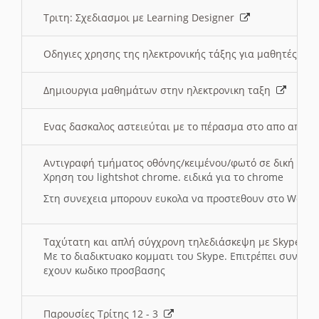
Τριτη: Σχεδιασμοι με Learning Designer
Οδηγιες χρησης της ηλεκτρονικής τάξης για μαθητές
Δημιουργια μαθημάτων στην ηλεκτρονικη ταξη
Ενας δασκαλος αστειεύται με το πέρασμα στο απο αποσ
Αντιγραφή τμήματος οθόνης/κειμένου/φωτό σε δική σας
Χρηση του lightshot chrome. ειδικά για το chrome
Στη συνεχεια μπορουν ευκολα να προστεθουν στο Word 
Ταχύτατη και απλή σύγχρονη τηλεδιάσκεψη με Skype
Με το διαδικτυακο κομματι του Skype. Επιτρέπει συνδε
εχουν κωδικο προσβασης
Παρουσίες Τρίτης 12 - 3