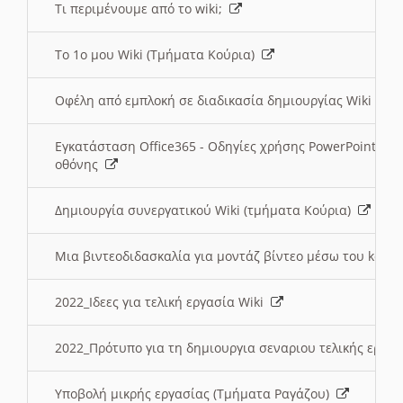
Τι περιμένουμε από το wiki;
Το 1ο μου Wiki (Τμήματα Κούρια)
Οφέλη από εμπλοκή σε διαδικασία δημιουργίας Wiki (Τ
Εγκατάσταση Office365 - Οδηγίες χρήσης PowerPoint γι
οθόνης
Δημιουργία συνεργατικού Wiki (τμήματα Κούρια)
Μια βιντεοδιδασκαλία για μοντάζ βίντεο μέσω του kden
2022_Ιδεες για τελική εργασία Wiki
2022_Πρότυπο για τη δημιουργια σεναριου τελικής εργα
Υποβολή μικρής εργασίας (Τμήματα Ραγάζου)