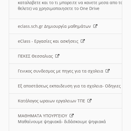
καταλαβετε και το τι μπορειτε να κανετε μεσα απο το σχο
θελετε) να χρησιμοποιησετε το One Drive
eclass.sch.gr Δημιουργία μαθημάτων
eClass - Εργασίες και ασκήσεις
ΠΕΚΕΣ Θεσσαλιας
Γενικος συνδεσμος με πηγες για τα σχολεια
Εξ αποστάσεως εκπαιδευση για τα σχολεια- Οδηγιες
Κατάλογος ωραιων εργαλειων ΤΠΕ
ΜΑΘΗΜΑΤΑ ΥΠΟΥΡΓΕΙΟΥ
Μαθαίνουμε ψηφιακά- διδάσκουμε ψηφιακά