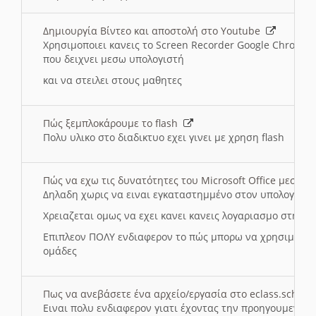
Δημιουργία Βίντεο και αποστολή στο Youtube
Χρησιμοποιει κανεις το Screen Recorder Google Chrome γ
που δειχνει μεσω υπολογιστή
και να στειλει στους μαθητες
Πώς ξεμπλοκάρουμε το flash
Πολυ υλικο στο διαδικτυο εχει γινει με χρηση flash
Πώς να εχω τις δυνατότητες του Microsoft Office μεσω 
Δηλαδη χωρις να ειναι εγκαταστημμένο στον υπολογιστή
Χρειαζεται ομως να εχει κανει κανεις λογαριασμο στη Mic
Επιπλεον ΠΟΛΥ ενδιαφερον το πώς μπορω να χρησιμοποι
ομάδες
Πως να ανεβάσετε ένα αρχείο/εργασία στο eclass.sch.gr
Ειναι πολυ ενδιαφερον γιατι έχοντας την προηγουμενη γ