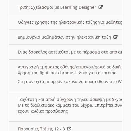
Τριτη: Σχεδιασμοι με Learning Designer
Οδηγιες χρησης της ηλεκτρονικής τάξης για μαθητές
Δημιουργια μαθημάτων στην ηλεκτρονικη ταξη
Ενας δασκαλος αστειεύται με το πέρασμα στο απο αποσ
Αντιγραφή τμήματος οθόνης/κειμένου/φωτό σε δική σας
Χρηση του lightshot chrome. ειδικά για το chrome
Στη συνεχεια μπορουν ευκολα να προστεθουν στο Word 
Ταχύτατη και απλή σύγχρονη τηλεδιάσκεψη με Skype
Με το διαδικτυακο κομματι του Skype. Επιτρέπει συνδε
εχουν κωδικο προσβασης
Παρουσίες Τρίτης 12 - 3