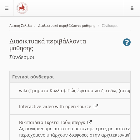
Ε
$langMenu
ί
Αρχική Σελίδα
Διαδικτυακά περιβάλλοντα μάθησης
Σύνδεσμοι
ο
ζήτηση
δ
Διαδικτυακά περιβάλλοντα
ο
μάθησης
ς
Σύνδεσμοι
Γενικοί σύνδεσμοι
wiki (Τμηματα Κολλια): Πώς έφτασα να ζω εδω; (ιστορια)
Interactive video with open source
Βικιπαιδεια Γκρετα Τούνμπεργκ
Ας συγκρινουμε αυτο που πετυχαμε εμεις με αυτο εδω το
περιεχόμενο υπάρχουν διαφορες στην αρχιτεκτονική της