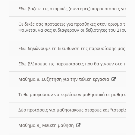
Εδω βαζετε τις ατομικές (συντομες) παρουσιασεις για κ
Οι δικές σας προτασεις για προσθηκες στον ορισμο της
Φαινεται να σας ενδιαφερουν οι δεξιοτητες του 21ου αι
Εδω δηλώνουμε τη διευθυνση της παρουσίασής μας στ
Εδω βλέπουμε τις παρουσιασεις που θα γινουν στο τμη
Μαθημα 8. Συζητηση για την τελικη εργασια
Τι θα μπορούσαν να κερδίσουν μαθησιακά οι μαθητές/τρ
Δύο προτάσεις για μαθησιακους στοχους και "ιστορία" μ
Μαθημα 9_ Μεικτη μαθηση