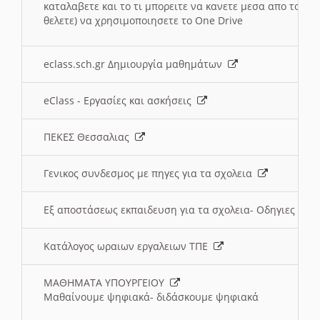
καταλαβετε και το τι μπορειτε να κανετε μεσα απο το σχο
θελετε) να χρησιμοποιησετε το One Drive
eclass.sch.gr Δημιουργία μαθημάτων
eClass - Εργασίες και ασκήσεις
ΠΕΚΕΣ Θεσσαλιας
Γενικος συνδεσμος με πηγες για τα σχολεια
Εξ αποστάσεως εκπαιδευση για τα σχολεια- Οδηγιες
Κατάλογος ωραιων εργαλειων ΤΠΕ
ΜΑΘΗΜΑΤΑ ΥΠΟΥΡΓΕΙΟΥ
Μαθαίνουμε ψηφιακά- διδάσκουμε ψηφιακά