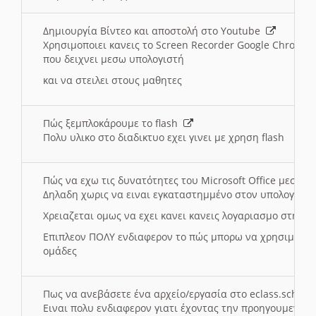
Δημιουργία Βίντεο και αποστολή στο Youtube
Χρησιμοποιει κανεις το Screen Recorder Google Chrome γ
που δειχνει μεσω υπολογιστή
και να στειλει στους μαθητες
Πώς ξεμπλοκάρουμε το flash
Πολυ υλικο στο διαδικτυο εχει γινει με χρηση flash
Πώς να εχω τις δυνατότητες του Microsoft Office μεσω 
Δηλαδη χωρις να ειναι εγκαταστημμένο στον υπολογιστή
Χρειαζεται ομως να εχει κανει κανεις λογαριασμο στη Mic
Επιπλεον ΠΟΛΥ ενδιαφερον το πώς μπορω να χρησιμοποι
ομάδες
Πως να ανεβάσετε ένα αρχείο/εργασία στο eclass.sch.gr
Ειναι πολυ ενδιαφερον γιατι έχοντας την προηγουμενη γ