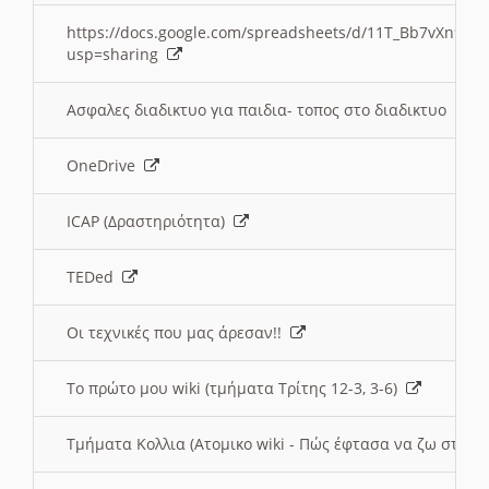
https://docs.google.com/spreadsheets/d/11T_Bb7vXn9
usp=sharing
Ασφαλες διαδικτυο για παιδια- τοπος στο διαδικτυο
OneDrive
ICAP (Δραστηριότητα)
TEDed
Οι τεχνικές που μας άρεσαν!!
Το πρώτο μου wiki (τμήματα Τρίτης 12-3, 3-6)
Τμήματα Κολλια (Ατομικο wiki - Πώς έφτασα να ζω στην 