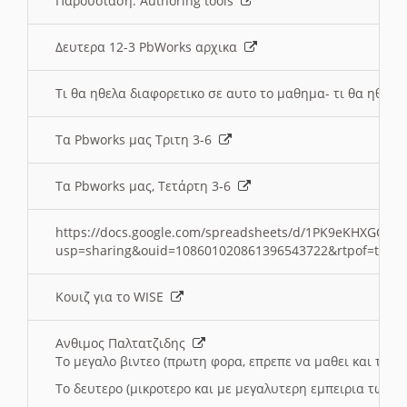
Παρουσιαση: Authoring tools
Δευτερα 12-3 PbWorks αρχικα
Τι θα ηθελα διαφορετικο σε αυτο το μαθημα- τι θα ηθελα
Τα Pbworks μας Τριτη 3-6
Τα Pbworks μας, Τετάρτη 3-6
https://docs.google.com/spreadsheets/d/1PK9eKHXGOJLZ
usp=sharing&ouid=108601020861396543722&rtpof=true
Κουιζ για το WISE
Ανθιμος Παλτατζιδης
Το μεγαλο βιντεο (πρωτη φορα, επρεπε να μαθει και το C
Το δευτερο (μικροτερο και με μεγαλυτερη εμπειρια τωρα)