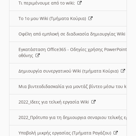
Τι περιμένουμε από το wiki;
Το 1ο μου Wiki (Τμήματα Κούρια)
Οφέλη από εμπλοκή σε διαδικασία δημιουργίας Wiki (Τ
Εγκατάσταση Office365 - Οδηγίες χρήσης PowerPoint γι
οθόνης
Δημιουργία συνεργατικού Wiki (τμήματα Κούρια)
Μια βιντεοδιδασκαλία για μοντάζ βίντεο μέσω του kden
2022_Ιδεες για τελική εργασία Wiki
2022_Πρότυπο για τη δημιουργια σεναριου τελικής εργα
Υποβολή μικρής εργασίας (Τμήματα Ραγάζου)