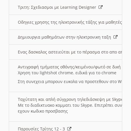
Τριτη: Σχεδιασμοι με Learning Designer
Οδηγιες χρησης της ηλεκτρονικής τάξης για μαθητές
Δημιουργια μαθημάτων στην ηλεκτρονικη ταξη
Ενας δασκαλος αστειεύται με το πέρασμα στο απο αποσ
Αντιγραφή τμήματος οθόνης/κειμένου/φωτό σε δική σας
Χρηση του lightshot chrome. ειδικά για το chrome
Στη συνεχεια μπορουν ευκολα να προστεθουν στο Word 
Ταχύτατη και απλή σύγχρονη τηλεδιάσκεψη με Skype
Με το διαδικτυακο κομματι του Skype. Επιτρέπει συνδε
εχουν κωδικο προσβασης
Παρουσίες Τρίτης 12 - 3