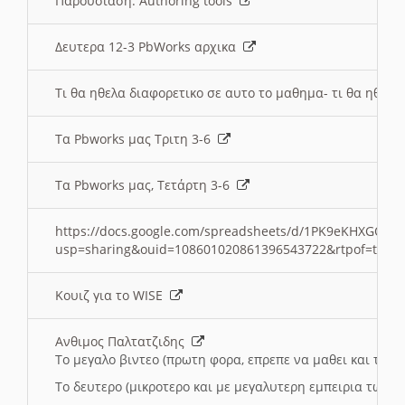
Παρουσιαση: Authoring tools
Δευτερα 12-3 PbWorks αρχικα
Τι θα ηθελα διαφορετικο σε αυτο το μαθημα- τι θα ηθελα
Τα Pbworks μας Τριτη 3-6
Τα Pbworks μας, Τετάρτη 3-6
https://docs.google.com/spreadsheets/d/1PK9eKHXGOJLZ
usp=sharing&ouid=108601020861396543722&rtpof=true
Κουιζ για το WISE
Ανθιμος Παλτατζιδης
Το μεγαλο βιντεο (πρωτη φορα, επρεπε να μαθει και το C
Το δευτερο (μικροτερο και με μεγαλυτερη εμπειρια τωρα)