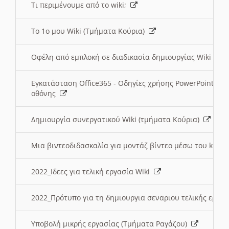
Τι περιμένουμε από το wiki;
Το 1ο μου Wiki (Τμήματα Κούρια)
Οφέλη από εμπλοκή σε διαδικασία δημιουργίας Wiki (Τ
Εγκατάσταση Office365 - Οδηγίες χρήσης PowerPoint γι
οθόνης
Δημιουργία συνεργατικού Wiki (τμήματα Κούρια)
Μια βιντεοδιδασκαλία για μοντάζ βίντεο μέσω του kden
2022_Ιδεες για τελική εργασία Wiki
2022_Πρότυπο για τη δημιουργια σεναριου τελικής εργα
Υποβολή μικρής εργασίας (Τμήματα Ραγάζου)