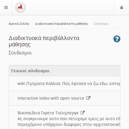
Ε
$langMenu
ί
Αρχική Σελίδα
Διαδικτυακά περιβάλλοντα μάθησης
Σύνδεσμοι
ο
ζήτηση
δ
Διαδικτυακά περιβάλλοντα
ο
μάθησης
ς
Σύνδεσμοι
Γενικοί σύνδεσμοι
wiki (Τμηματα Κολλια): Πώς έφτασα να ζω εδω; (ιστορια)
Interactive video with open source
Βικιπαιδεια Γκρετα Τούνμπεργκ
Ας συγκρινουμε αυτο που πετυχαμε εμεις με αυτο εδω το
περιεχόμενο υπάρχουν διαφορες στην αρχιτεκτονική της