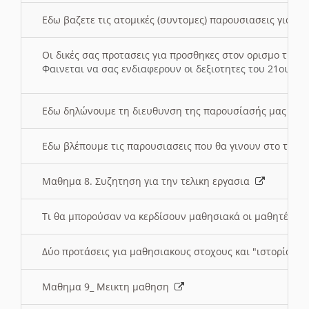
Εδω βαζετε τις ατομικές (συντομες) παρουσιασεις για κ
Οι δικές σας προτασεις για προσθηκες στον ορισμο της
Φαινεται να σας ενδιαφερουν οι δεξιοτητες του 21ου αι
Εδω δηλώνουμε τη διευθυνση της παρουσίασής μας στ
Εδω βλέπουμε τις παρουσιασεις που θα γινουν στο τμη
Μαθημα 8. Συζητηση για την τελικη εργασια
Τι θα μπορούσαν να κερδίσουν μαθησιακά οι μαθητές/τρ
Δύο προτάσεις για μαθησιακους στοχους και "ιστορία" μ
Μαθημα 9_ Μεικτη μαθηση