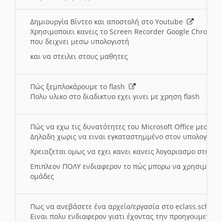
Δημιουργία Βίντεο και αποστολή στο Youtube
Χρησιμοποιει κανεις το Screen Recorder Google Chrome γ
που δειχνει μεσω υπολογιστή
και να στειλει στους μαθητες
Πώς ξεμπλοκάρουμε το flash
Πολυ υλικο στο διαδικτυο εχει γινει με χρηση flash
Πώς να εχω τις δυνατότητες του Microsoft Office μεσω 
Δηλαδη χωρις να ειναι εγκαταστημμένο στον υπολογιστή
Χρειαζεται ομως να εχει κανει κανεις λογαριασμο στη Mic
Επιπλεον ΠΟΛΥ ενδιαφερον το πώς μπορω να χρησιμοποι
ομάδες
Πως να ανεβάσετε ένα αρχείο/εργασία στο eclass.sch.gr
Ειναι πολυ ενδιαφερον γιατι έχοντας την προηγουμενη γ