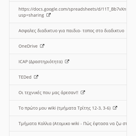
https://docs.google.com/spreadsheets/d/11T_Bb7vXn9
usp=sharing
Ασφαλες διαδικτυο για παιδια- τοπος στο διαδικτυο
OneDrive
ICAP (Δραστηριότητα)
TEDed
Οι τεχνικές που μας άρεσαν!!
Το πρώτο μου wiki (τμήματα Τρίτης 12-3, 3-6)
Τμήματα Κολλια (Ατομικο wiki - Πώς έφτασα να ζω στην 