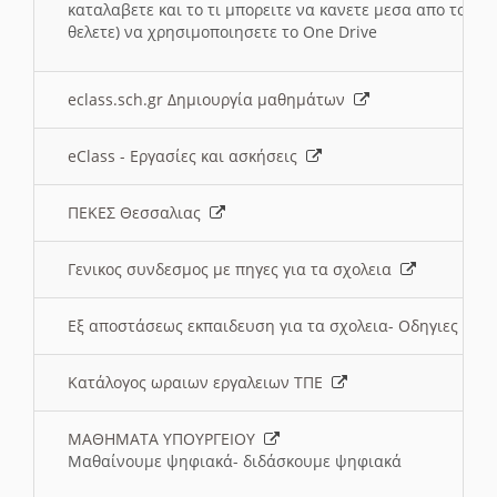
καταλαβετε και το τι μπορειτε να κανετε μεσα απο το σχο
θελετε) να χρησιμοποιησετε το One Drive
eclass.sch.gr Δημιουργία μαθημάτων
eClass - Εργασίες και ασκήσεις
ΠΕΚΕΣ Θεσσαλιας
Γενικος συνδεσμος με πηγες για τα σχολεια
Εξ αποστάσεως εκπαιδευση για τα σχολεια- Οδηγιες
Κατάλογος ωραιων εργαλειων ΤΠΕ
ΜΑΘΗΜΑΤΑ ΥΠΟΥΡΓΕΙΟΥ
Μαθαίνουμε ψηφιακά- διδάσκουμε ψηφιακά