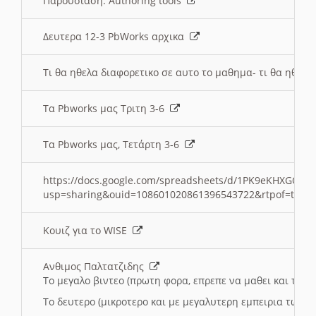
Παρουσιαση: Authoring tools
Δευτερα 12-3 PbWorks αρχικα
Τι θα ηθελα διαφορετικο σε αυτο το μαθημα- τι θα ηθελα
Τα Pbworks μας Τριτη 3-6
Τα Pbworks μας, Τετάρτη 3-6
https://docs.google.com/spreadsheets/d/1PK9eKHXGOJLZ
usp=sharing&ouid=108601020861396543722&rtpof=true
Κουιζ για το WISE
Ανθιμος Παλτατζιδης
Το μεγαλο βιντεο (πρωτη φορα, επρεπε να μαθει και το C
Το δευτερο (μικροτερο και με μεγαλυτερη εμπειρια τωρα)