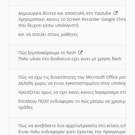
Δημιουργία Βίντεο και αποστολή στο Youtube
Χρησιμοποιει κανεις το Screen Recorder Google Chrome γ
που δειχνει μεσω υπολογιστή
και να στειλει στους μαθητες
Πώς ξεμπλοκάρουμε το flash
Πολυ υλικο στο διαδικτυο εχει γινει με χρηση flash
Πώς να εχω τις δυνατότητες του Microsoft Office μεσω 
Δηλαδη χωρις να ειναι εγκαταστημμένο στον υπολογιστή
Χρειαζεται ομως να εχει κανει κανεις λογαριασμο στη Mic
Επιπλεον ΠΟΛΥ ενδιαφερον το πώς μπορω να χρησιμοποι
ομάδες
Πως να ανεβάσετε ένα αρχείο/εργασία στο eclass.sch.gr
Ειναι πολυ ενδιαφερον γιατι έχοντας την προηγουμενη γ