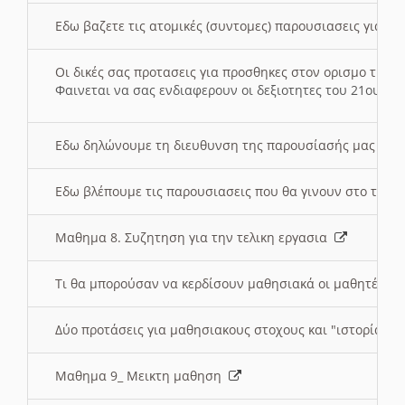
Εδω βαζετε τις ατομικές (συντομες) παρουσιασεις για κ
Οι δικές σας προτασεις για προσθηκες στον ορισμο της
Φαινεται να σας ενδιαφερουν οι δεξιοτητες του 21ου αι
Εδω δηλώνουμε τη διευθυνση της παρουσίασής μας στ
Εδω βλέπουμε τις παρουσιασεις που θα γινουν στο τμη
Μαθημα 8. Συζητηση για την τελικη εργασια
Τι θα μπορούσαν να κερδίσουν μαθησιακά οι μαθητές/τρ
Δύο προτάσεις για μαθησιακους στοχους και "ιστορία" μ
Μαθημα 9_ Μεικτη μαθηση