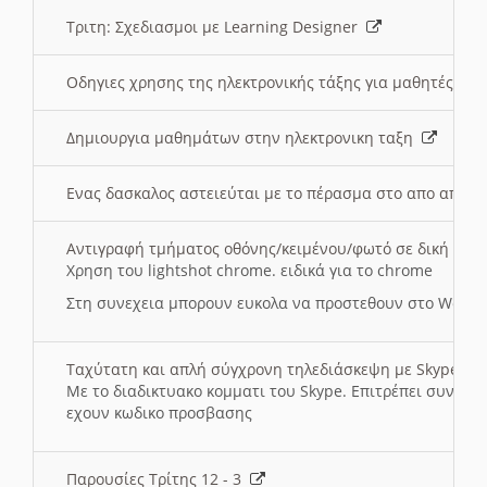
Τριτη: Σχεδιασμοι με Learning Designer
Οδηγιες χρησης της ηλεκτρονικής τάξης για μαθητές
Δημιουργια μαθημάτων στην ηλεκτρονικη ταξη
Ενας δασκαλος αστειεύται με το πέρασμα στο απο αποσ
Αντιγραφή τμήματος οθόνης/κειμένου/φωτό σε δική σας
Χρηση του lightshot chrome. ειδικά για το chrome
Στη συνεχεια μπορουν ευκολα να προστεθουν στο Word 
Ταχύτατη και απλή σύγχρονη τηλεδιάσκεψη με Skype
Με το διαδικτυακο κομματι του Skype. Επιτρέπει συνδε
εχουν κωδικο προσβασης
Παρουσίες Τρίτης 12 - 3