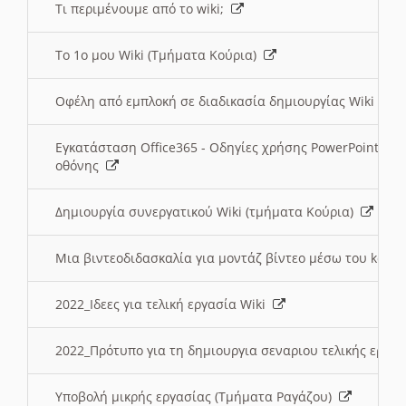
Τι περιμένουμε από το wiki;
Το 1ο μου Wiki (Τμήματα Κούρια)
Οφέλη από εμπλοκή σε διαδικασία δημιουργίας Wiki (Τ
Εγκατάσταση Office365 - Οδηγίες χρήσης PowerPoint γι
οθόνης
Δημιουργία συνεργατικού Wiki (τμήματα Κούρια)
Μια βιντεοδιδασκαλία για μοντάζ βίντεο μέσω του kden
2022_Ιδεες για τελική εργασία Wiki
2022_Πρότυπο για τη δημιουργια σεναριου τελικής εργα
Υποβολή μικρής εργασίας (Τμήματα Ραγάζου)