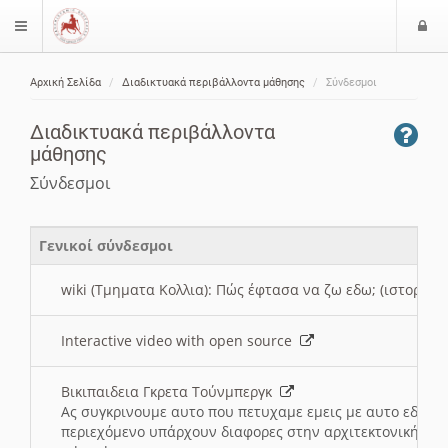
Ε
$langMenu
ί
Αρχική Σελίδα
Διαδικτυακά περιβάλλοντα μάθησης
Σύνδεσμοι
ο
ζήτηση
δ
Διαδικτυακά περιβάλλοντα
ο
μάθησης
ς
Σύνδεσμοι
Γενικοί σύνδεσμοι
wiki (Τμηματα Κολλια): Πώς έφτασα να ζω εδω; (ιστορια)
Interactive video with open source
Βικιπαιδεια Γκρετα Τούνμπεργκ
Ας συγκρινουμε αυτο που πετυχαμε εμεις με αυτο εδω το
περιεχόμενο υπάρχουν διαφορες στην αρχιτεκτονική της