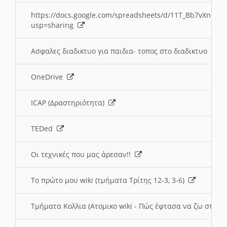
https://docs.google.com/spreadsheets/d/11T_Bb7vXn9
usp=sharing
Ασφαλες διαδικτυο για παιδια- τοπος στο διαδικτυο
OneDrive
ICAP (Δραστηριότητα)
TEDed
Οι τεχνικές που μας άρεσαν!!
Το πρώτο μου wiki (τμήματα Τρίτης 12-3, 3-6)
Τμήματα Κολλια (Ατομικο wiki - Πώς έφτασα να ζω στην 