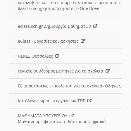
καταλαβετε και το τι μπορειτε να κανετε μεσα απο το σχο
θελετε) να χρησιμοποιησετε το One Drive
eclass.sch.gr Δημιουργία μαθημάτων
eClass - Εργασίες και ασκήσεις
ΠΕΚΕΣ Θεσσαλιας
Γενικος συνδεσμος με πηγες για τα σχολεια
Εξ αποστάσεως εκπαιδευση για τα σχολεια- Οδηγιες
Κατάλογος ωραιων εργαλειων ΤΠΕ
ΜΑΘΗΜΑΤΑ ΥΠΟΥΡΓΕΙΟΥ
Μαθαίνουμε ψηφιακά- διδάσκουμε ψηφιακά