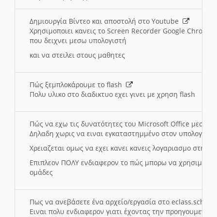
Δημιουργία Βίντεο και αποστολή στο Youtube
Χρησιμοποιει κανεις το Screen Recorder Google Chrome γ
που δειχνει μεσω υπολογιστή
και να στειλει στους μαθητες
Πώς ξεμπλοκάρουμε το flash
Πολυ υλικο στο διαδικτυο εχει γινει με χρηση flash
Πώς να εχω τις δυνατότητες του Microsoft Office μεσω 
Δηλαδη χωρις να ειναι εγκαταστημμένο στον υπολογιστή
Χρειαζεται ομως να εχει κανει κανεις λογαριασμο στη Mic
Επιπλεον ΠΟΛΥ ενδιαφερον το πώς μπορω να χρησιμοποι
ομάδες
Πως να ανεβάσετε ένα αρχείο/εργασία στο eclass.sch.gr
Ειναι πολυ ενδιαφερον γιατι έχοντας την προηγουμενη γ