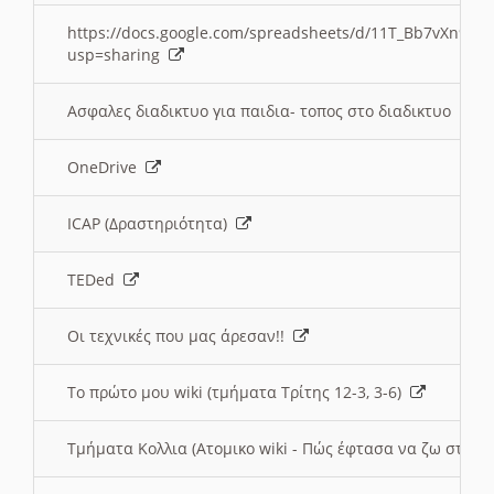
https://docs.google.com/spreadsheets/d/11T_Bb7vXn9
usp=sharing
Ασφαλες διαδικτυο για παιδια- τοπος στο διαδικτυο
OneDrive
ICAP (Δραστηριότητα)
TEDed
Οι τεχνικές που μας άρεσαν!!
Το πρώτο μου wiki (τμήματα Τρίτης 12-3, 3-6)
Τμήματα Κολλια (Ατομικο wiki - Πώς έφτασα να ζω στην 