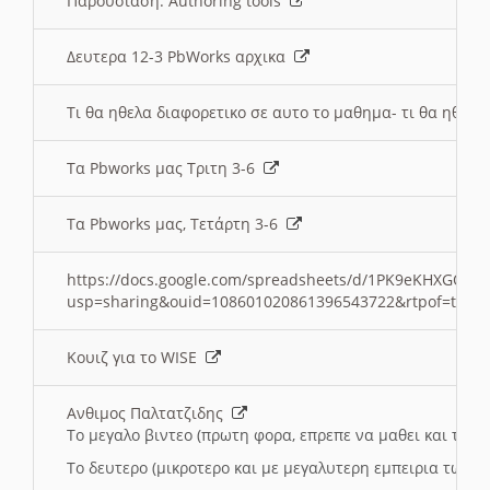
Παρουσιαση: Authoring tools
Δευτερα 12-3 PbWorks αρχικα
Τι θα ηθελα διαφορετικο σε αυτο το μαθημα- τι θα ηθελα
Τα Pbworks μας Τριτη 3-6
Τα Pbworks μας, Τετάρτη 3-6
https://docs.google.com/spreadsheets/d/1PK9eKHXGOJLZ
usp=sharing&ouid=108601020861396543722&rtpof=true
Κουιζ για το WISE
Ανθιμος Παλτατζιδης
Το μεγαλο βιντεο (πρωτη φορα, επρεπε να μαθει και το C
Το δευτερο (μικροτερο και με μεγαλυτερη εμπειρια τωρα)