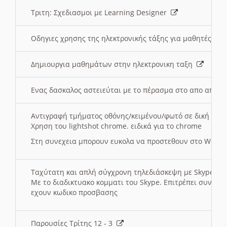
Τριτη: Σχεδιασμοι με Learning Designer
Οδηγιες χρησης της ηλεκτρονικής τάξης για μαθητές
Δημιουργια μαθημάτων στην ηλεκτρονικη ταξη
Ενας δασκαλος αστειεύται με το πέρασμα στο απο αποσ
Αντιγραφή τμήματος οθόνης/κειμένου/φωτό σε δική σας
Χρηση του lightshot chrome. ειδικά για το chrome
Στη συνεχεια μπορουν ευκολα να προστεθουν στο Word 
Ταχύτατη και απλή σύγχρονη τηλεδιάσκεψη με Skype
Με το διαδικτυακο κομματι του Skype. Επιτρέπει συνδε
εχουν κωδικο προσβασης
Παρουσίες Τρίτης 12 - 3