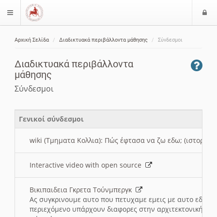
Ε
$langMenu
ί
Αρχική Σελίδα
Διαδικτυακά περιβάλλοντα μάθησης
Σύνδεσμοι
ο
ζήτηση
δ
Διαδικτυακά περιβάλλοντα
ο
μάθησης
ς
Σύνδεσμοι
Γενικοί σύνδεσμοι
wiki (Τμηματα Κολλια): Πώς έφτασα να ζω εδω; (ιστορια)
Interactive video with open source
Βικιπαιδεια Γκρετα Τούνμπεργκ
Ας συγκρινουμε αυτο που πετυχαμε εμεις με αυτο εδω το
περιεχόμενο υπάρχουν διαφορες στην αρχιτεκτονική της