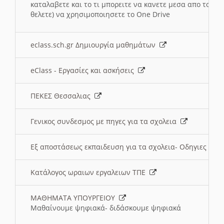
καταλαβετε και το τι μπορειτε να κανετε μεσα απο το σχο
θελετε) να χρησιμοποιησετε το One Drive
eclass.sch.gr Δημιουργία μαθημάτων
eClass - Εργασίες και ασκήσεις
ΠΕΚΕΣ Θεσσαλιας
Γενικος συνδεσμος με πηγες για τα σχολεια
Εξ αποστάσεως εκπαιδευση για τα σχολεια- Οδηγιες
Κατάλογος ωραιων εργαλειων ΤΠΕ
ΜΑΘΗΜΑΤΑ ΥΠΟΥΡΓΕΙΟΥ
Μαθαίνουμε ψηφιακά- διδάσκουμε ψηφιακά