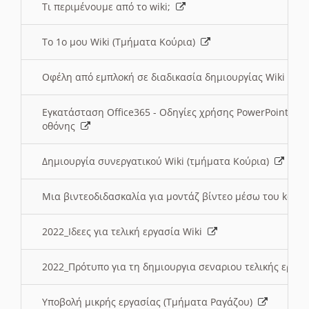
Τι περιμένουμε από το wiki;
Το 1ο μου Wiki (Τμήματα Κούρια)
Οφέλη από εμπλοκή σε διαδικασία δημιουργίας Wiki (Τ
Εγκατάσταση Office365 - Οδηγίες χρήσης PowerPoint γι
οθόνης
Δημιουργία συνεργατικού Wiki (τμήματα Κούρια)
Μια βιντεοδιδασκαλία για μοντάζ βίντεο μέσω του kden
2022_Ιδεες για τελική εργασία Wiki
2022_Πρότυπο για τη δημιουργια σεναριου τελικής εργα
Υποβολή μικρής εργασίας (Τμήματα Ραγάζου)