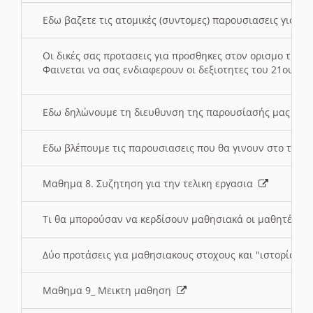
Εδω βαζετε τις ατομικές (συντομες) παρουσιασεις για κ
Οι δικές σας προτασεις για προσθηκες στον ορισμο της
Φαινεται να σας ενδιαφερουν οι δεξιοτητες του 21ου αι
Εδω δηλώνουμε τη διευθυνση της παρουσίασής μας στ
Εδω βλέπουμε τις παρουσιασεις που θα γινουν στο τμη
Μαθημα 8. Συζητηση για την τελικη εργασια
Τι θα μπορούσαν να κερδίσουν μαθησιακά οι μαθητές/τρ
Δύο προτάσεις για μαθησιακους στοχους και "ιστορία" μ
Μαθημα 9_ Μεικτη μαθηση