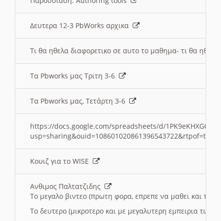
Παρουσιαση: Authoring tools
Δευτερα 12-3 PbWorks αρχικα
Τι θα ηθελα διαφορετικο σε αυτο το μαθημα- τι θα ηθελα
Τα Pbworks μας Τριτη 3-6
Τα Pbworks μας, Τετάρτη 3-6
https://docs.google.com/spreadsheets/d/1PK9eKHXGOJLZ
usp=sharing&ouid=108601020861396543722&rtpof=true
Κουιζ για το WISE
Ανθιμος Παλτατζιδης
Το μεγαλο βιντεο (πρωτη φορα, επρεπε να μαθει και το C
Το δευτερο (μικροτερο και με μεγαλυτερη εμπειρια τωρα)