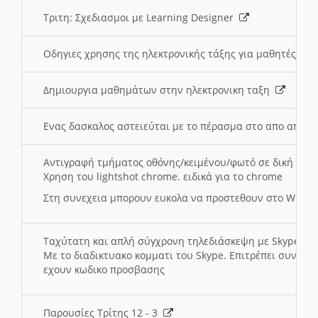
Τριτη: Σχεδιασμοι με Learning Designer
Οδηγιες χρησης της ηλεκτρονικής τάξης για μαθητές
Δημιουργια μαθημάτων στην ηλεκτρονικη ταξη
Ενας δασκαλος αστειεύται με το πέρασμα στο απο αποσ
Αντιγραφή τμήματος οθόνης/κειμένου/φωτό σε δική σας
Χρηση του lightshot chrome. ειδικά για το chrome
Στη συνεχεια μπορουν ευκολα να προστεθουν στο Word 
Ταχύτατη και απλή σύγχρονη τηλεδιάσκεψη με Skype
Με το διαδικτυακο κομματι του Skype. Επιτρέπει συνδε
εχουν κωδικο προσβασης
Παρουσίες Τρίτης 12 - 3