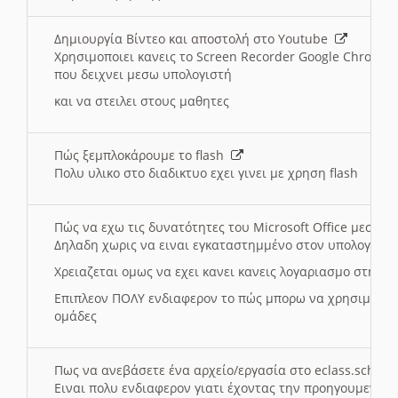
Δημιουργία Βίντεο και αποστολή στο Youtube
Χρησιμοποιει κανεις το Screen Recorder Google Chrome γ
που δειχνει μεσω υπολογιστή
και να στειλει στους μαθητες
Πώς ξεμπλοκάρουμε το flash
Πολυ υλικο στο διαδικτυο εχει γινει με χρηση flash
Πώς να εχω τις δυνατότητες του Microsoft Office μεσω 
Δηλαδη χωρις να ειναι εγκαταστημμένο στον υπολογιστή
Χρειαζεται ομως να εχει κανει κανεις λογαριασμο στη Mic
Επιπλεον ΠΟΛΥ ενδιαφερον το πώς μπορω να χρησιμοποι
ομάδες
Πως να ανεβάσετε ένα αρχείο/εργασία στο eclass.sch.gr
Ειναι πολυ ενδιαφερον γιατι έχοντας την προηγουμενη γ