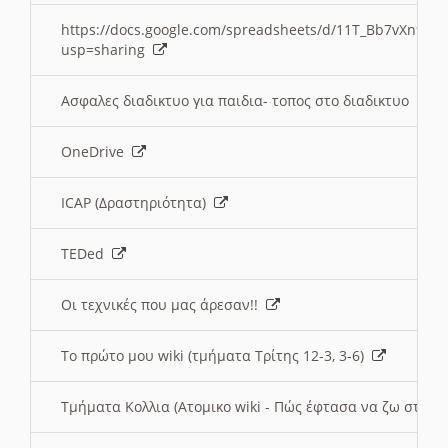
https://docs.google.com/spreadsheets/d/11T_Bb7vXn9
usp=sharing
Ασφαλες διαδικτυο για παιδια- τοπος στο διαδικτυο
OneDrive
ICAP (Δραστηριότητα)
TEDed
Οι τεχνικές που μας άρεσαν!!
Το πρώτο μου wiki (τμήματα Τρίτης 12-3, 3-6)
Τμήματα Κολλια (Ατομικο wiki - Πώς έφτασα να ζω στην 