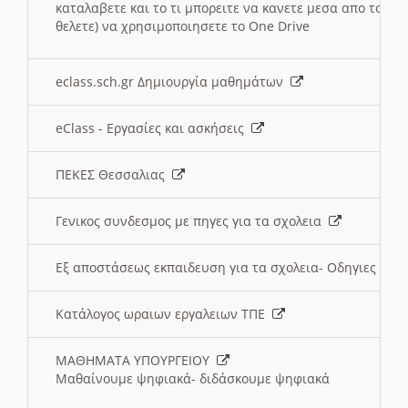
καταλαβετε και το τι μπορειτε να κανετε μεσα απο το σχο
θελετε) να χρησιμοποιησετε το One Drive
eclass.sch.gr Δημιουργία μαθημάτων
eClass - Εργασίες και ασκήσεις
ΠΕΚΕΣ Θεσσαλιας
Γενικος συνδεσμος με πηγες για τα σχολεια
Εξ αποστάσεως εκπαιδευση για τα σχολεια- Οδηγιες
Κατάλογος ωραιων εργαλειων ΤΠΕ
ΜΑΘΗΜΑΤΑ ΥΠΟΥΡΓΕΙΟΥ
Μαθαίνουμε ψηφιακά- διδάσκουμε ψηφιακά