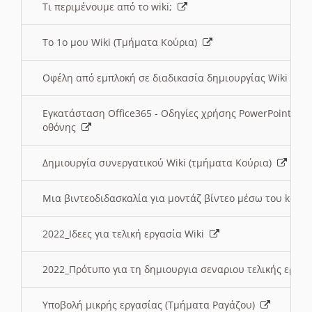
Τι περιμένουμε από το wiki;
Το 1ο μου Wiki (Τμήματα Κούρια)
Οφέλη από εμπλοκή σε διαδικασία δημιουργίας Wiki (Τ
Εγκατάσταση Office365 - Οδηγίες χρήσης PowerPoint γι
οθόνης
Δημιουργία συνεργατικού Wiki (τμήματα Κούρια)
Μια βιντεοδιδασκαλία για μοντάζ βίντεο μέσω του kden
2022_Ιδεες για τελική εργασία Wiki
2022_Πρότυπο για τη δημιουργια σεναριου τελικής εργα
Υποβολή μικρής εργασίας (Τμήματα Ραγάζου)