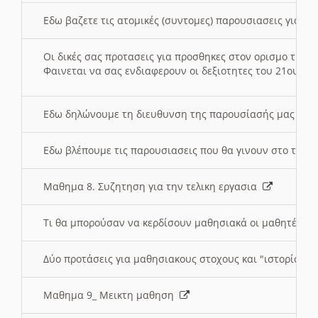
Εδω βαζετε τις ατομικές (συντομες) παρουσιασεις για κ
Οι δικές σας προτασεις για προσθηκες στον ορισμο της
Φαινεται να σας ενδιαφερουν οι δεξιοτητες του 21ου αι
Εδω δηλώνουμε τη διευθυνση της παρουσίασής μας στ
Εδω βλέπουμε τις παρουσιασεις που θα γινουν στο τμη
Μαθημα 8. Συζητηση για την τελικη εργασια
Τι θα μπορούσαν να κερδίσουν μαθησιακά οι μαθητές/τρ
Δύο προτάσεις για μαθησιακους στοχους και "ιστορία" μ
Μαθημα 9_ Μεικτη μαθηση