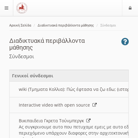
Ε
$langMenu
ί
Αρχική Σελίδα
Διαδικτυακά περιβάλλοντα μάθησης
Σύνδεσμοι
ο
ζήτηση
δ
Διαδικτυακά περιβάλλοντα
ο
μάθησης
ς
Σύνδεσμοι
Γενικοί σύνδεσμοι
wiki (Τμηματα Κολλια): Πώς έφτασα να ζω εδω; (ιστορια)
Interactive video with open source
Βικιπαιδεια Γκρετα Τούνμπεργκ
Ας συγκρινουμε αυτο που πετυχαμε εμεις με αυτο εδω το
περιεχόμενο υπάρχουν διαφορες στην αρχιτεκτονική της