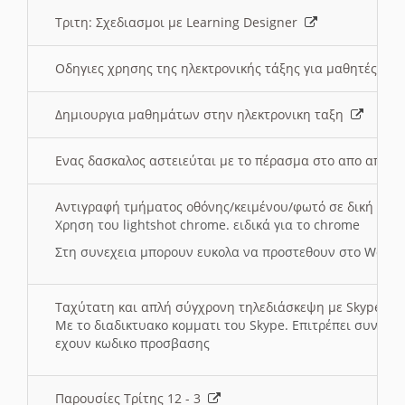
Τριτη: Σχεδιασμοι με Learning Designer
Οδηγιες χρησης της ηλεκτρονικής τάξης για μαθητές
Δημιουργια μαθημάτων στην ηλεκτρονικη ταξη
Ενας δασκαλος αστειεύται με το πέρασμα στο απο αποσ
Αντιγραφή τμήματος οθόνης/κειμένου/φωτό σε δική σας
Χρηση του lightshot chrome. ειδικά για το chrome
Στη συνεχεια μπορουν ευκολα να προστεθουν στο Word 
Ταχύτατη και απλή σύγχρονη τηλεδιάσκεψη με Skype
Με το διαδικτυακο κομματι του Skype. Επιτρέπει συνδε
εχουν κωδικο προσβασης
Παρουσίες Τρίτης 12 - 3