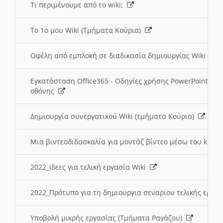
Τι περιμένουμε από το wiki;
Το 1ο μου Wiki (Τμήματα Κούρια)
Οφέλη από εμπλοκή σε διαδικασία δημιουργίας Wiki (Τ
Εγκατάσταση Office365 - Οδηγίες χρήσης PowerPoint γι
οθόνης
Δημιουργία συνεργατικού Wiki (τμήματα Κούρια)
Μια βιντεοδιδασκαλία για μοντάζ βίντεο μέσω του kden
2022_Ιδεες για τελική εργασία Wiki
2022_Πρότυπο για τη δημιουργια σεναριου τελικής εργα
Υποβολή μικρής εργασίας (Τμήματα Ραγάζου)