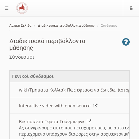
Ε
$langMenu
ί
Αρχική Σελίδα
Διαδικτυακά περιβάλλοντα μάθησης
Σύνδεσμοι
ο
ζήτηση
δ
Διαδικτυακά περιβάλλοντα
ο
μάθησης
ς
Σύνδεσμοι
Γενικοί σύνδεσμοι
wiki (Τμηματα Κολλια): Πώς έφτασα να ζω εδω; (ιστορια)
Interactive video with open source
Βικιπαιδεια Γκρετα Τούνμπεργκ
Ας συγκρινουμε αυτο που πετυχαμε εμεις με αυτο εδω το
περιεχόμενο υπάρχουν διαφορες στην αρχιτεκτονική της