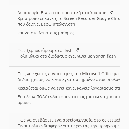
Δημιουργία Βίντεο και αποστολή στο Youtube
Χρησιμοποιει κανεις το Screen Recorder Google Chrome γ
που δειχνει μεσω υπολογιστή
και να στειλει στους μαθητες
Πώς ξεμπλοκάρουμε το flash
Πολυ υλικο στο διαδικτυο εχει γινει με χρηση flash
Πώς να εχω τις δυνατότητες του Microsoft Office μεσω 
Δηλαδη χωρις να ειναι εγκαταστημμένο στον υπολογιστή
Χρειαζεται ομως να εχει κανει κανεις λογαριασμο στη Mic
Επιπλεον ΠΟΛΥ ενδιαφερον το πώς μπορω να χρησιμοποι
ομάδες
Πως να ανεβάσετε ένα αρχείο/εργασία στο eclass.sch.gr
Ειναι πολυ ενδιαφερον γιατι έχοντας την προηγουμενη γ