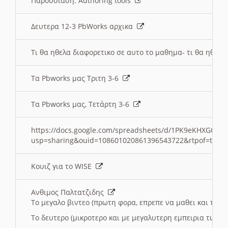
Παρουσιαση: Authoring tools
Δευτερα 12-3 PbWorks αρχικα
Τι θα ηθελα διαφορετικο σε αυτο το μαθημα- τι θα ηθελα
Τα Pbworks μας Τριτη 3-6
Τα Pbworks μας, Τετάρτη 3-6
https://docs.google.com/spreadsheets/d/1PK9eKHXGOJLZ
usp=sharing&ouid=108601020861396543722&rtpof=true
Κουιζ για το WISE
Ανθιμος Παλτατζιδης
Το μεγαλο βιντεο (πρωτη φορα, επρεπε να μαθει και το C
Το δευτερο (μικροτερο και με μεγαλυτερη εμπειρια τωρα)