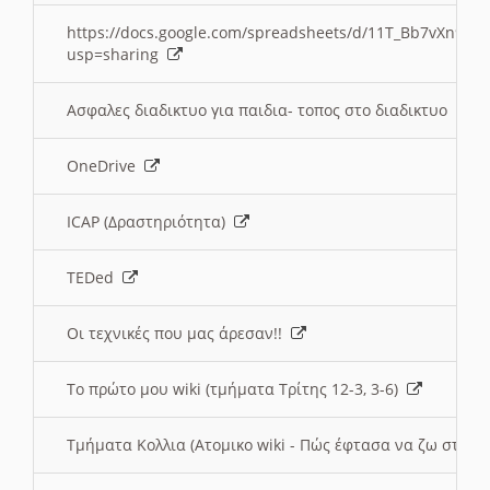
https://docs.google.com/spreadsheets/d/11T_Bb7vXn9
usp=sharing
Ασφαλες διαδικτυο για παιδια- τοπος στο διαδικτυο
OneDrive
ICAP (Δραστηριότητα)
TEDed
Οι τεχνικές που μας άρεσαν!!
Το πρώτο μου wiki (τμήματα Τρίτης 12-3, 3-6)
Τμήματα Κολλια (Ατομικο wiki - Πώς έφτασα να ζω στην 