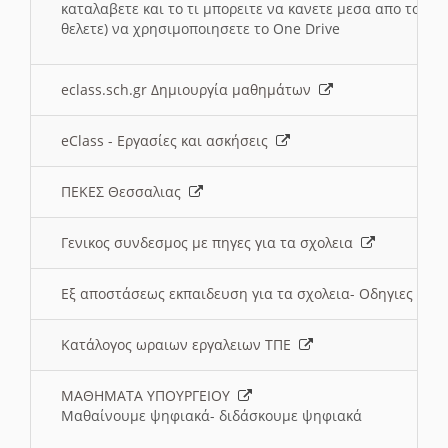
καταλαβετε και το τι μπορειτε να κανετε μεσα απο το σχο
θελετε) να χρησιμοποιησετε το One Drive
eclass.sch.gr Δημιουργία μαθημάτων
eClass - Εργασίες και ασκήσεις
ΠΕΚΕΣ Θεσσαλιας
Γενικος συνδεσμος με πηγες για τα σχολεια
Εξ αποστάσεως εκπαιδευση για τα σχολεια- Οδηγιες
Κατάλογος ωραιων εργαλειων ΤΠΕ
ΜΑΘΗΜΑΤΑ ΥΠΟΥΡΓΕΙΟΥ
Μαθαίνουμε ψηφιακά- διδάσκουμε ψηφιακά