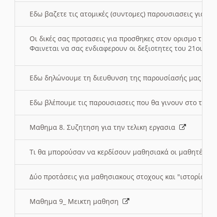
Εδω βαζετε τις ατομικές (συντομες) παρουσιασεις για κ
Οι δικές σας προτασεις για προσθηκες στον ορισμο της
Φαινεται να σας ενδιαφερουν οι δεξιοτητες του 21ου αι
Εδω δηλώνουμε τη διευθυνση της παρουσίασής μας στ
Εδω βλέπουμε τις παρουσιασεις που θα γινουν στο τμη
Μαθημα 8. Συζητηση για την τελικη εργασια
Τι θα μπορούσαν να κερδίσουν μαθησιακά οι μαθητές/τρ
Δύο προτάσεις για μαθησιακους στοχους και "ιστορία" μ
Μαθημα 9_ Μεικτη μαθηση