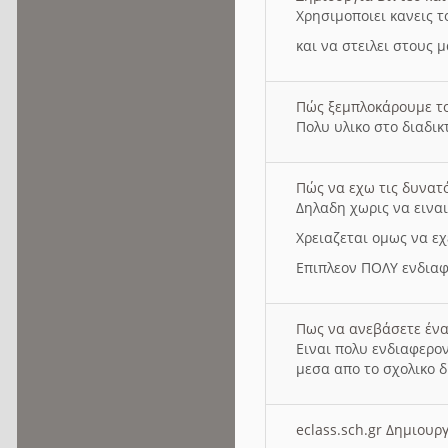
Χρησιμοποιει κανεις τ
και να στειλει στους 
Πώς ξεμπλοκάρουμε τ
Πολυ υλικο στο διαδικτ
Πώς να εχω τις δυνατ
Δηλαδη χωρις να εινα
Χρειαζεται ομως να εχ
Επιπλεον ΠΟΛΥ ενδιαφ
Πως να ανεβάσετε ένα
Ειναι πολυ ενδιαφερον
μεσα απο το σχολικο δ
eclass.sch.gr Δημιο