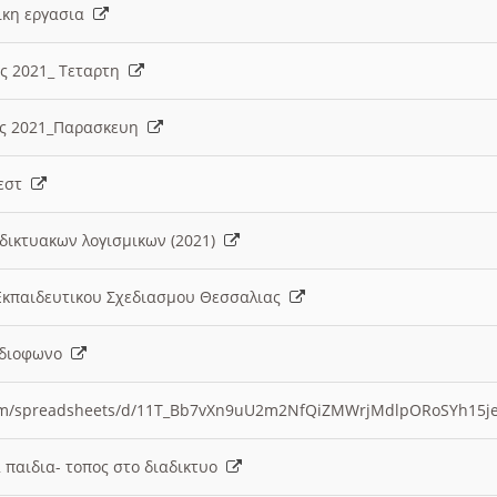
λικη εργασια
ες 2021_ Τεταρτη
ίες 2021_Παρασκευη
τεστ
δικτυακων λογισμικων (2021)
 Εκπαιδευτικου Σχεδιασμου Θεσσαλιας
Ραδιοφωνο
.com/spreadsheets/d/11T_Bb7vXn9uU2m2NfQiZMWrjMdlpORoSYh15j
α παιδια- τοπος στο διαδικτυο