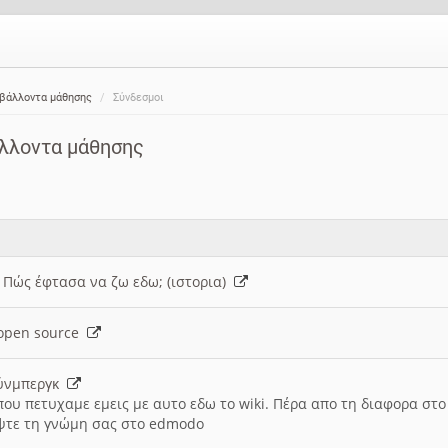
ιβάλλοντα μάθησης
Σύνδεσμοι
άλλοντα μάθησης
: Πώς έφτασα να ζω εδω; (ιστορια)
h open source
ούνμπεργκ
που πετυχαμε εμεις με αυτο εδω το wiki. Πέρα απο τη διαφορα στ
ψτε τη γνώμη σας στο edmodo