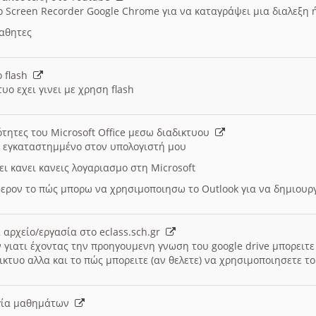
ο Screen Recorder Google Chrome για να καταγράψει μια διαλεξη 
μαθητες
ο flash
υο εχει γινει με χρηση flash
ότητες του Microsoft Office μεσω διαδικτυου
ι εγκαταστημμένο στον υπολογιστή μου
ει κανει κανεις λογαριασμο στη Microsoft
ερον το πώς μπορω να χρησιμοποιησω το Outlook για να δημιου
 αρχείο/εργασία στο eclass.sch.gr
 γιατι έχοντας την προηγουμενη γνωση του google drive μπορειτε 
ικτυο αλλα και το πώς μπορειτε (αν θελετε) να χρησιμοποιησετε το
υργία μαθημάτων