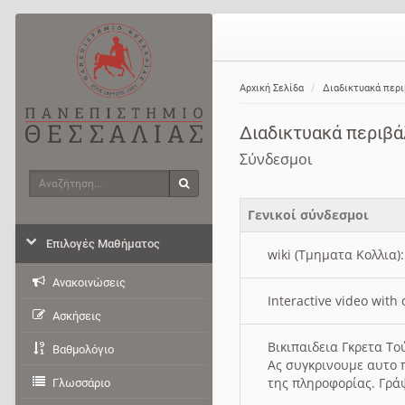
Αρχική Σελίδα
Διαδικτυακά περ
Διαδικτυακά περιβ
Σύνδεσμοι
Αναζήτηση
Αναζήτηση
Γενικοί σύνδεσμοι
Επιλογές Μαθήματος
wiki (Τμηματα Κολλια)
Ανακοινώσεις
Interactive video wit
Ασκήσεις
Βικιπαιδεια Γκρετα Τ
Βαθμολόγιο
Ας συγκρινουμε αυτο 
της πληροφορίας. Γρά
Γλωσσάριο