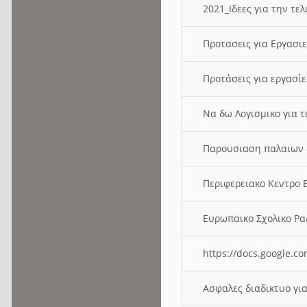
2021_Ιδεες για την τε
Προτασεις για Εργασι
Προτάσεις για εργασ
Να δω Λογισμικο για 
Παρουσιαση παλαιων 
Περιφερειακο Κεντρο
Ευρωπαικο Σχολικο 
https://docs.google
Ασφαλες διαδικτυο γι