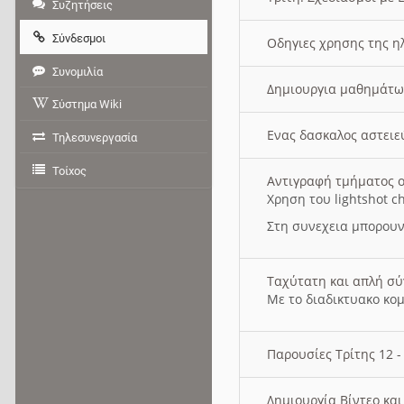
Συζητήσεις
Σύνδεσμοι
Οδηγιες χρησης της η
Συνομιλία
Δημιουργια μαθημάτω
Σύστημα Wiki
Ενας δασκαλος αστει
Τηλεσυνεργασία
Τοίχος
Αντιγραφή τμήματος ο
Χρηση του lightshot c
Στη συνεχεια μπορουν
Ταχύτατη και απλή σ
Με το διαδικτυακο κο
Παρουσίες Τρίτης 12 
Δημιουργία Βίντεο κα