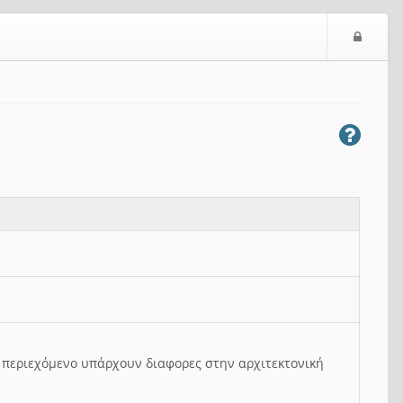
Ε
ί
σ
ο
δ
ο
ς
ο περιεχόμενο υπάρχουν διαφορες στην αρχιτεκτονική