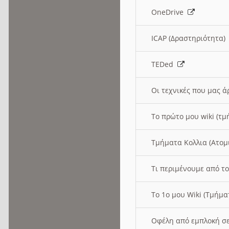
OneDrive
ICAP (Δραστηριότητα
TEDed
Οι τεχνικές που μας 
Το πρώτο μου wiki (τμ
Τμήματα Κολλια (Ατομ
Τι περιμένουμε από το
Το 1ο μου Wiki (Τμήμ
Οφέλη από εμπλοκή σε