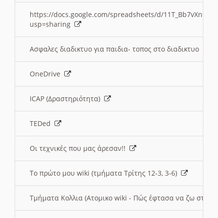
https://docs.google.com/spreadsheets/d/11T_Bb7vXn9
usp=sharing
Ασφαλες διαδικτυο για παιδια- τοπος στο διαδικτυο
OneDrive
ICAP (Δραστηριότητα)
TEDed
Οι τεχνικές που μας άρεσαν!!
Το πρώτο μου wiki (τμήματα Τρίτης 12-3, 3-6)
Τμήματα Κολλια (Ατομικο wiki - Πώς έφτασα να ζω στην 