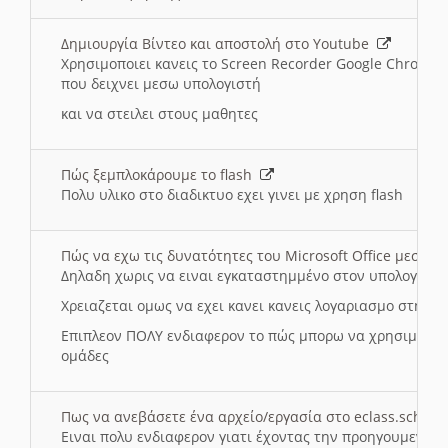
Δημιουργία Βίντεο και αποστολή στο Youtube
Χρησιμοποιει κανεις το Screen Recorder Google Chrome γ
που δειχνει μεσω υπολογιστή
και να στειλει στους μαθητες
Πώς ξεμπλοκάρουμε το flash
Πολυ υλικο στο διαδικτυο εχει γινει με χρηση flash
Πώς να εχω τις δυνατότητες του Microsoft Office μεσω 
Δηλαδη χωρις να ειναι εγκαταστημμένο στον υπολογιστή
Χρειαζεται ομως να εχει κανει κανεις λογαριασμο στη Mic
Επιπλεον ΠΟΛΥ ενδιαφερον το πώς μπορω να χρησιμοποι
ομάδες
Πως να ανεβάσετε ένα αρχείο/εργασία στο eclass.sch.gr
Ειναι πολυ ενδιαφερον γιατι έχοντας την προηγουμενη γ