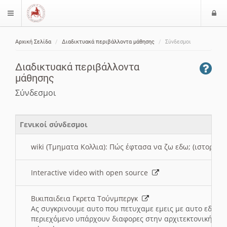
Ε
$langMenu
ί
Αρχική Σελίδα
Διαδικτυακά περιβάλλοντα μάθησης
Σύνδεσμοι
ο
ζήτηση
δ
Διαδικτυακά περιβάλλοντα
ο
μάθησης
ς
Σύνδεσμοι
Γενικοί σύνδεσμοι
wiki (Τμηματα Κολλια): Πώς έφτασα να ζω εδω; (ιστορια)
Interactive video with open source
Βικιπαιδεια Γκρετα Τούνμπεργκ
Ας συγκρινουμε αυτο που πετυχαμε εμεις με αυτο εδω το
περιεχόμενο υπάρχουν διαφορες στην αρχιτεκτονική της