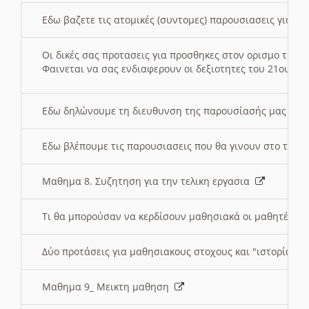
Εδω βαζετε τις ατομικές (συντομες) παρουσιασεις για κ
Οι δικές σας προτασεις για προσθηκες στον ορισμο της
Φαινεται να σας ενδιαφερουν οι δεξιοτητες του 21ου αι
Εδω δηλώνουμε τη διευθυνση της παρουσίασής μας στ
Εδω βλέπουμε τις παρουσιασεις που θα γινουν στο τμη
Μαθημα 8. Συζητηση για την τελικη εργασια
Τι θα μπορούσαν να κερδίσουν μαθησιακά οι μαθητές/τρ
Δύο προτάσεις για μαθησιακους στοχους και "ιστορία" μ
Μαθημα 9_ Μεικτη μαθηση