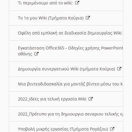
Τι περιμένουμε από το wiki;
Το 1ο μου Wiki (Τμήματα Κούρια)
Οφέλη από εμπλοκή σε διαδικασία δημιουργίας Wiki (Τ
Εγκατάσταση Office365 - Οδηγίες χρήσης PowerPoint γι
οθόνης
Δημιουργία συνεργατικού Wiki (τμήματα Κούρια)
Μια βιντεοδιδασκαλία για μοντάζ βίντεο μέσω του kden
2022_Ιδεες για τελική εργασία Wiki
2022_Πρότυπο για τη δημιουργια σεναριου τελικής εργα
Υποβολή μικρής εργασίας (Τμήματα Ραγάζου)