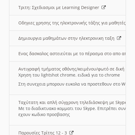
Τριτη: Σχεδιασμοι με Learning Designer
Οδηγιες χρησης της ηλεκτρονικής τάξης για μαθητές
Δημιουργια μαθημάτων στην ηλεκτρονικη ταξη
Ενας δασκαλος αστειεύται με το πέρασμα στο απο αποσ
Αντιγραφή τμήματος οθόνης/κειμένου/φωτό σε δική σας
Χρηση του lightshot chrome. ειδικά για το chrome
Στη συνεχεια μπορουν ευκολα να προστεθουν στο Word 
Ταχύτατη και απλή σύγχρονη τηλεδιάσκεψη με Skype
Με το διαδικτυακο κομματι του Skype. Επιτρέπει συνδε
εχουν κωδικο προσβασης
Παρουσίες Τρίτης 12 - 3