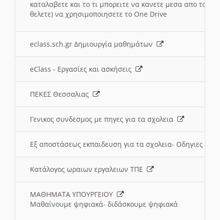
καταλαβετε και το τι μπορειτε να κανετε μεσα απο το σχο
θελετε) να χρησιμοποιησετε το One Drive
eclass.sch.gr Δημιουργία μαθημάτων
eClass - Εργασίες και ασκήσεις
ΠΕΚΕΣ Θεσσαλιας
Γενικος συνδεσμος με πηγες για τα σχολεια
Εξ αποστάσεως εκπαιδευση για τα σχολεια- Οδηγιες
Κατάλογος ωραιων εργαλειων ΤΠΕ
ΜΑΘΗΜΑΤΑ ΥΠΟΥΡΓΕΙΟΥ
Μαθαίνουμε ψηφιακά- διδάσκουμε ψηφιακά