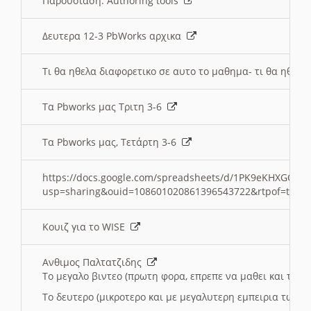
Παρουσιαση: Authoring tools
Δευτερα 12-3 PbWorks αρχικα
Τι θα ηθελα διαφορετικο σε αυτο το μαθημα- τι θα ηθελα
Τα Pbworks μας Τριτη 3-6
Τα Pbworks μας, Τετάρτη 3-6
https://docs.google.com/spreadsheets/d/1PK9eKHXGOJLZ
usp=sharing&ouid=108601020861396543722&rtpof=true
Κουιζ για το WISE
Ανθιμος Παλτατζιδης
Το μεγαλο βιντεο (πρωτη φορα, επρεπε να μαθει και το C
Το δευτερο (μικροτερο και με μεγαλυτερη εμπειρια τωρα)